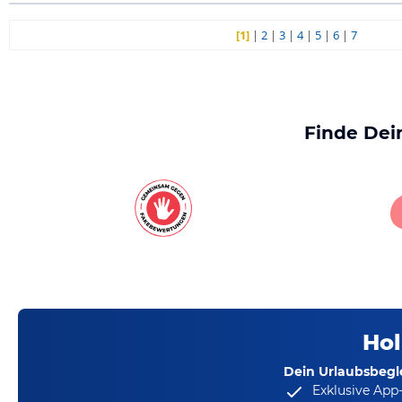
[1]
|
2
|
3
|
4
|
5
|
6
|
7
Finde Dei
Hol
Dein Urlaubsbegle
Exklusive App