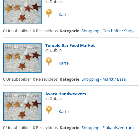
in Dublin
Karte
0 Urlaubsbilder
0 Reisevideos
Kategorie:
Shopping
-
Geschäfte / Shop
Temple Bar Food Market
in Dublin
Karte
0 Urlaubsbilder
0 Reisevideos
Kategorie:
Shopping
-
Markt / Basar
Avoca Handweavers
in Dublin
Karte
0 Urlaubsbilder
0 Reisevideos
Kategorie:
Shopping
-
Einkaufszentrum