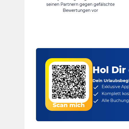
seinen Partnern gegen gefälschte
Bewertungen vor
Hol Dir
Dein Urlaubsbegl
Exklusive Ap
Komplett kos
Alle Buchungs
Scan mich