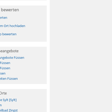
 bewerten
erten
sem Ort hochladen
pp bewerten
seangebote
 Angebote Füssen
 Füssen
 Füssen
ssen
iten Füssen
Orte
Sylt [Sylt]
n
ilbad Zingst