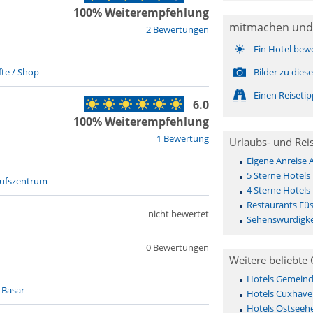
100% Weiterempfehlung
mitmachen und
2 Bewertungen
Ein Hotel bew
te / Shop
Bilder zu die
Einen Reiseti
6.0
100% Weiterempfehlung
1 Bewertung
Urlaubs- und Rei
Eigene Anreise
5 Sterne Hotels
aufszentrum
4 Sterne Hotels
Restaurants Fü
nicht bewertet
Sehenswürdigke
0 Bewertungen
Weitere beliebte 
Hotels Gemeinde 
 Basar
Hotels Cuxhave
Hotels Ostseehe