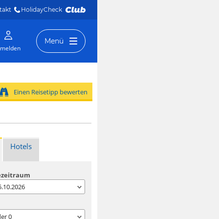
takt
HolidayCheck 
Menü
melden
Einen Reisetipp bewerten
Hotels
ezeitraum
05.10.2026
der
0