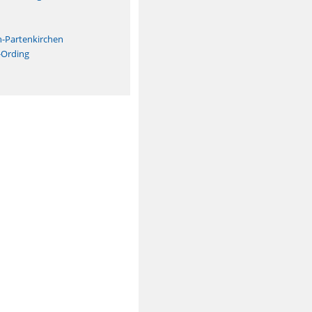
n
h-Partenkirchen
-Ording