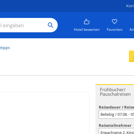
Kon
Hotel bewerten
Favoriten
An
etipps
Frühbucher/
Pauschalreisen
Reisedauer / Reis
Beliebig / 07.08. - 
Reiseteilnehmer
Erwachsene
2
, Kin