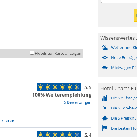
Wissenswertes 
Wetter und Kl
Hotels auf Karte anzeigen
Neue Beiträge
Mietwagen Fü
5.5
Hotel-Charts F
100% Weiterempfehlung
Die 5 Aufsteig
5 Bewertungen
Die 5 Top-bew
Die 5 Preisknü
 / Basar
Die besten Ho
5.4