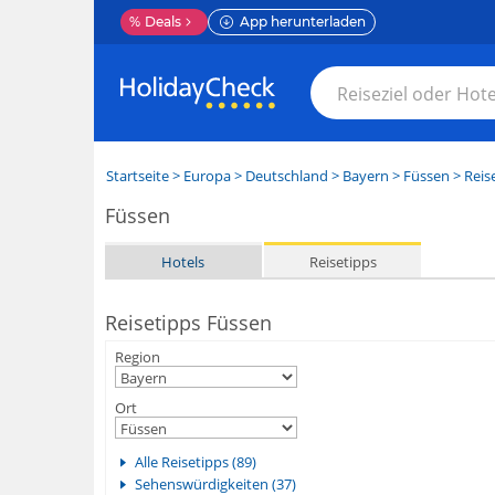
%
Deals
App herunterladen
Startseite
>
Europa
>
Deutschland
>
Bayern
>
Füssen
> Reis
Füssen
Hotels
Reisetipps
Reisetipps Füssen
Region
Ort
Alle Reisetipps (89)
Sehenswürdigkeiten (37)