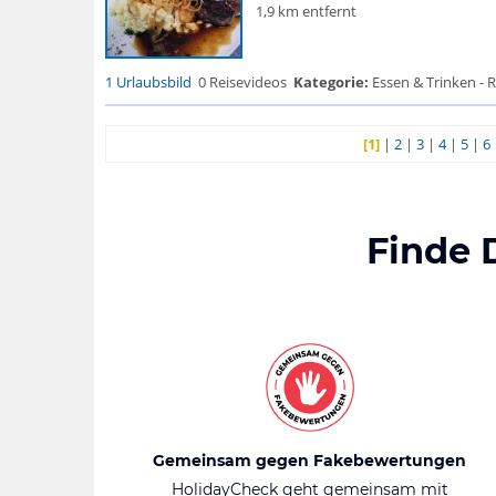
1,9 km entfernt
1 Urlaubsbild
0 Reisevideos
Kategorie:
Essen & Trinken - 
[1]
|
2
|
3
|
4
|
5
|
6
Finde 
Gemeinsam gegen Fakebewertungen
HolidayCheck geht gemeinsam mit