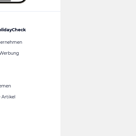
olidayCheck
ternehmen
 Werbung
hemen
 Artikel