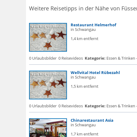
Weitere Reisetipps in der Nähe von Füsse
Restaurant Helmerhof
in Schwangau
1,4 km entfernt
0 Urlaubsbilder
0 Reisevideos
Kategorie:
Essen & Trinken 
Wellvital Hotel Rübezahl
in Schwangau
1,5 km entfernt
0 Urlaubsbilder
0 Reisevideos
Kategorie:
Essen & Trinken 
Chinarestaurant Asia
in Schwangau
1,7 km entfernt