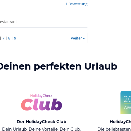
1 Bewertung
Restaurant
|
7
|
8
|
9
weiter »
Deinen perfekten Urlaub
Der HolidayCheck Club
HolidayC
Dein Urlaub. Deine Vorteile. Dein Club.
Die beliebtesten