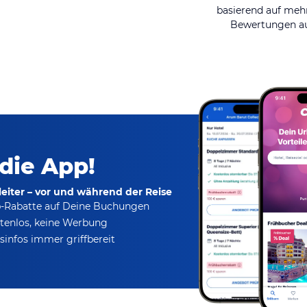
basierend auf mehr
Bewertungen au
 die App!
eiter – vor und während der Reise
p-Rabatte
auf Deine Buchungen
tenlos,
keine Werbung
infos immer griffbereit