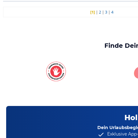
[1]
|
2
|
3
|
4
Finde Dei
Hol
Dein Urlaubsbegle
Exklusive App