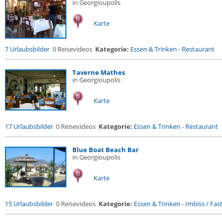
in Georgioupolis
Karte
7 Urlaubsbilder
0 Reisevideos
Kategorie:
Essen & Trinken
-
Restaurant
Taverne Mathes
in Georgioupolis
Karte
17 Urlaubsbilder
0 Reisevideos
Kategorie:
Essen & Trinken
-
Restaurant
Blue Boat Beach Bar
in Georgioupolis
Karte
15 Urlaubsbilder
0 Reisevideos
Kategorie:
Essen & Trinken
-
Imbiss / Fas