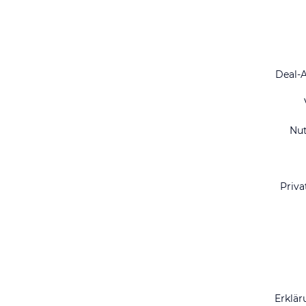
Deal-
Nu
Priva
Erklär