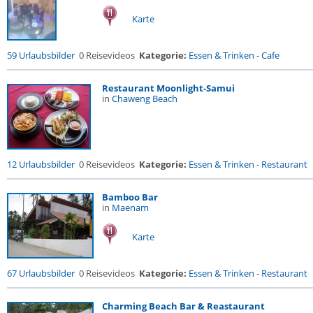
Karte
59 Urlaubsbilder
0 Reisevideos
Kategorie:
Essen & Trinken
-
Cafe
Restaurant Moonlight-Samui
in
Chaweng Beach
12 Urlaubsbilder
0 Reisevideos
Kategorie:
Essen & Trinken
-
Restaurant
Bamboo Bar
in
Maenam
Karte
67 Urlaubsbilder
0 Reisevideos
Kategorie:
Essen & Trinken
-
Restaurant
Charming Beach Bar & Reastaurant