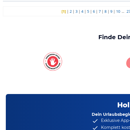
[1]
|
2
|
3
|
4
|
5
|
6
|
7
|
8
|
9
|
10
...
2
Finde Dei
Hol
Dein Urlaubsbegle
Exklusive App
Komplett kost