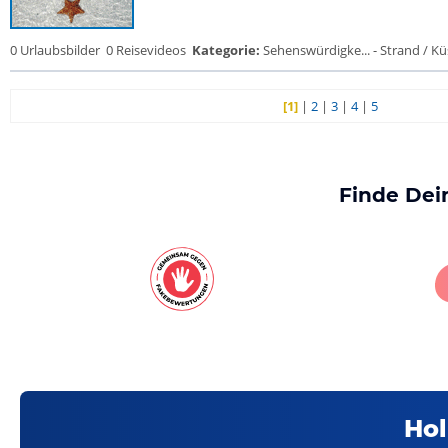
0 Urlaubsbilder
0 Reisevideos
Kategorie:
Sehenswürdigke... - Strand / Küs
[1]
|
2
|
3
|
4
|
5
Finde Dei
Hol