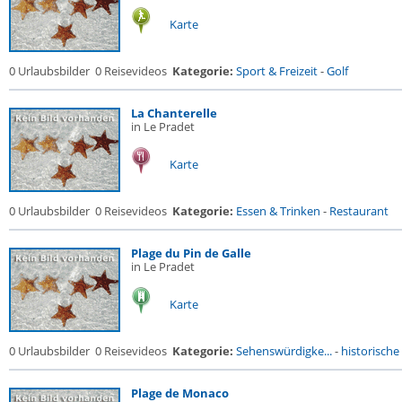
Karte
0 Urlaubsbilder
0 Reisevideos
Kategorie:
Sport & Freizeit
-
Golf
La Chanterelle
in Le Pradet
Karte
0 Urlaubsbilder
0 Reisevideos
Kategorie:
Essen & Trinken
-
Restaurant
Plage du Pin de Galle
in Le Pradet
Karte
0 Urlaubsbilder
0 Reisevideos
Kategorie:
Sehenswürdigke...
-
historische 
Plage de Monaco