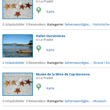
in Le Pradet
Karte
0 Urlaubsbilder
0 Reisevideos
Kategorie:
Sehenswürdigke...
-
historische 
Hafen Oursinières
in Le Pradet
Karte
2 Urlaubsbilder
0 Reisevideos
Kategorie:
Sehenswürdigke...
-
Strand / Küs
Musée de la Mine de Cap-Garonne
in Le Pradet
Karte
0 Urlaubsbilder
0 Reisevideos
Kategorie:
Sehenswürdigke...
-
Museum