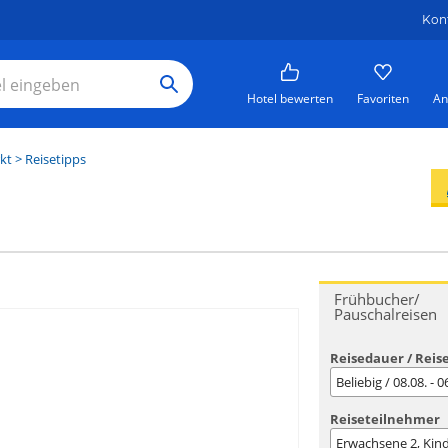
Kon
Hotel bewerten
Favoriten
An
kt
> Reisetipps
Frühbucher/
Pauschalreisen
Reisedauer / Reis
Beliebig / 08.08. - 
Reiseteilnehmer
Erwachsene
2
, Kin