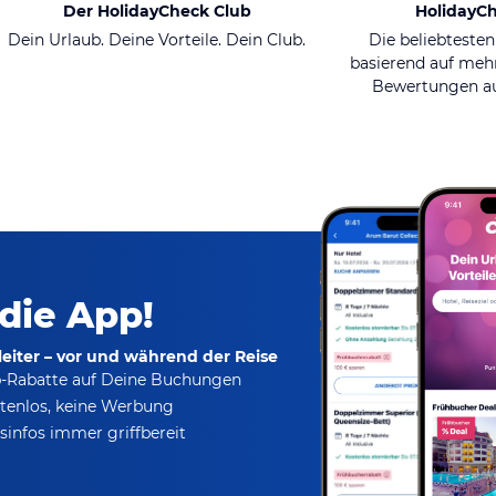
Der HolidayCheck Club
HolidayC
Dein Urlaub. Deine Vorteile. Dein Club.
Die beliebtesten
basierend auf mehr
Bewertungen au
 die App!
eiter – vor und während der Reise
p-Rabatte
auf Deine Buchungen
tenlos,
keine Werbung
infos immer griffbereit