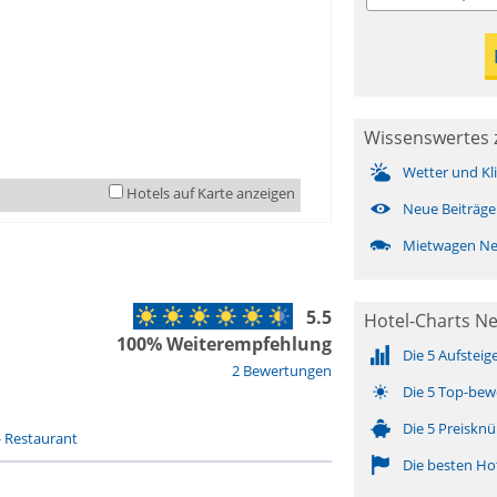
Wissenswertes 
Wetter und Kl
Hotels auf Karte anzeigen
Neue Beiträge
Mietwagen N
5.5
Hotel-Charts N
100% Weiterempfehlung
Die 5 Aufsteig
2 Bewertungen
Die 5 Top-bew
Die 5 Preisknü
-
Restaurant
Die besten Ho