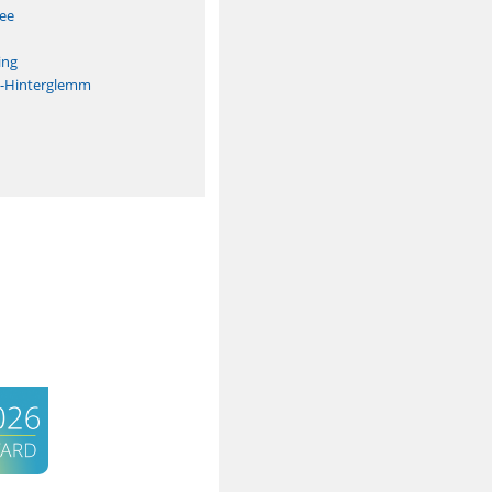
See
ing
h-Hinterglemm