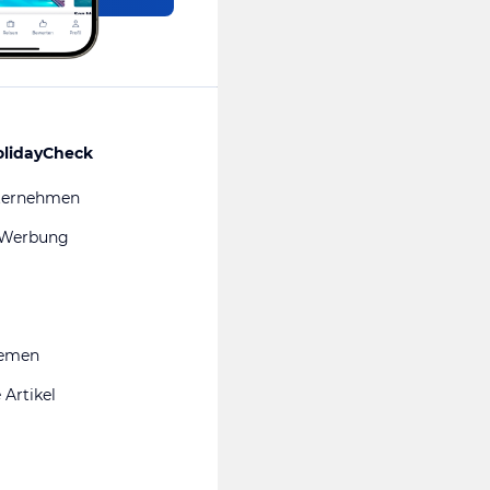
olidayCheck
ternehmen
 Werbung
hemen
 Artikel