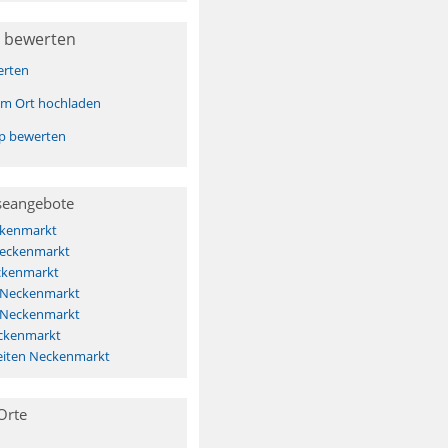
 bewerten
erten
sem Ort hochladen
pp bewerten
seangebote
ckenmarkt
Neckenmarkt
ckenmarkt
s Neckenmarkt
s Neckenmarkt
ckenmarkt
eiten Neckenmarkt
Orte