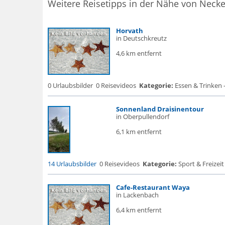
Weitere Reisetipps in der Nähe von Neck
Horvath
in Deutschkreutz
4,6 km entfernt
0 Urlaubsbilder
0 Reisevideos
Kategorie:
Essen & Trinken 
Sonnenland Draisinentour
in Oberpullendorf
6,1 km entfernt
14 Urlaubsbilder
0 Reisevideos
Kategorie:
Sport & Freizeit
Cafe-Restaurant Waya
in Lackenbach
6,4 km entfernt