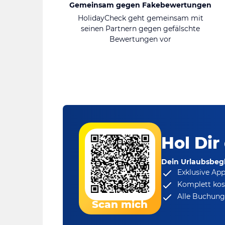
Gemeinsam gegen Fakebewertungen
HolidayCheck geht gemeinsam mit
seinen Partnern gegen gefälschte
Bewertungen vor
Hol Dir
Dein Urlaubsbegl
Exklusive Ap
Komplett kos
Alle Buchungs
Scan mich