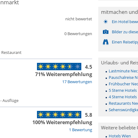
enmarkt
mitmachen und
nicht bewertet
Ein Hotel bew
Bilder zu die
0 Bewertungen
Einen Reiseti
- Restaurant
Urlaubs- und Rei
4.5
Lastminute Ne
71% Weiterempfehlung
Pauschalreise 
17 Bewertungen
Frühbucher Ne
5 Sterne Hotel
4 Sterne Hotel
 - Ausflüge
Restaurants Ne
Sehenswürdigk
5.8
100% Weiterempfehlung
Weitere beliebte 
1 Bewertung
Hotels Wien