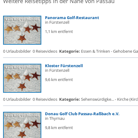
Weitere Reisetipps in der Nähe von Passau
Panorama Golf-Restaurant
in Fürstenzell
1,1 km entfernt
0 Urlaubsbilder
0 Reisevideos
Kategorie:
Essen & Trinken - Gehobene Gas
Kloster Fürstenzell
in Fürstenzell
9,6 km entfernt
0 Urlaubsbilder
0 Reisevideos
Kategorie:
Sehenswürdigke... - Kirche (Kirch
Donau Golf Club Passau-Raßbach e.V.
in Thyrnau
9,8 km entfernt