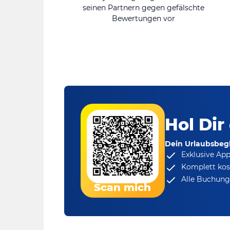
seinen Partnern gegen gefälschte
Bewertungen vor
Hol Dir
Dein Urlaubsbegl
Exklusive Ap
Komplett kos
Alle Buchungs
Scan mich