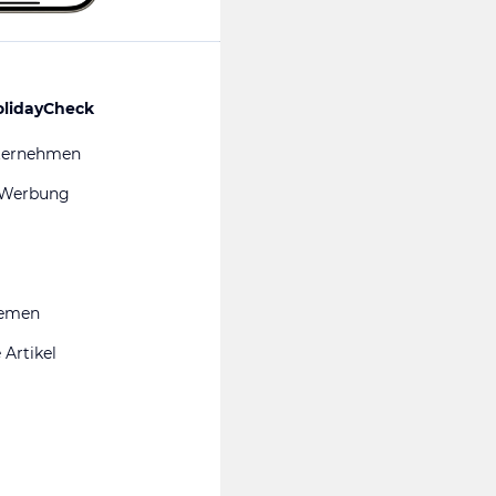
olidayCheck
ternehmen
 Werbung
hemen
 Artikel