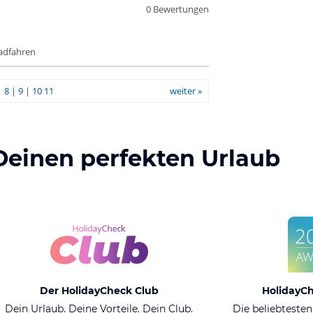
0 Bewertungen
Radfahren
|
8
|
9
|
10
11
weiter »
Deinen perfekten Urlaub
Der HolidayCheck Club
HolidayC
Dein Urlaub. Deine Vorteile. Dein Club.
Die beliebtesten