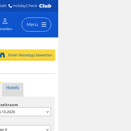
takt
HolidayCheck 
Menü
melden
Einen Reisetipp bewerten
Hotels
ezeitraum
06.10.2026
der
0