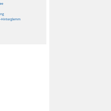
See
ing
h-Hinterglemm