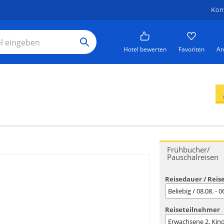
Kon
Hotel bewerten
Favoriten
An
Frühbucher/
Pauschalreisen
Reisedauer / Reis
Beliebig / 08.08. - 
Reiseteilnehmer
Erwachsene
2
, Kin