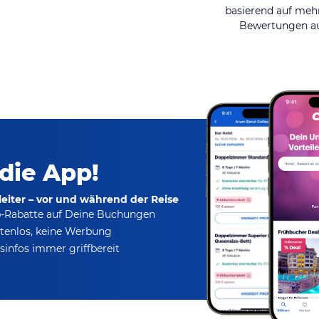
basierend auf mehr
Bewertungen au
 die App!
eiter – vor und während der Reise
p-Rabatte
auf Deine Buchungen
tenlos,
keine Werbung
infos immer griffbereit