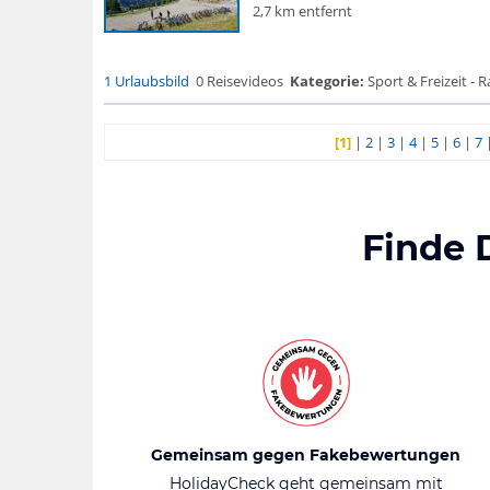
2,7 km entfernt
1 Urlaubsbild
0 Reisevideos
Kategorie:
Sport & Freizeit - 
[1]
|
2
|
3
|
4
|
5
|
6
|
7
Finde 
Gemeinsam gegen Fakebewertungen
HolidayCheck geht gemeinsam mit