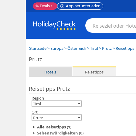
%
Deals
App herunterladen
Startseite
>
Europa
>
Österreich
>
Tirol
>
Prutz
> Reisetipps
Prutz
Hotels
Reisetipps
Reisetipps Prutz
Region
Ort
Alle Reisetipps (1)
Sehenswürdigkeiten (0)