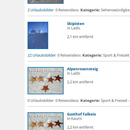
2 Urlaubsbilder
0 Reisevideos
Kategorie:
Sehenswürdigke...
Skipisten
in Ladis
2,1 km entfernt
22 Urlaubsbilder
0 Reisevideos
Kategorie:
Sport & Freizeit
Alpenrosensteig
in Ladis
2,2 km entfernt
0 Urlaubsbilder
0 Reisevideos
Kategorie:
Sport & Freizeit -
Gasthof Falkeis
in Kauns
2,2 km entfernt