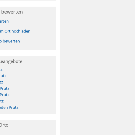
 bewerten
erten
sem Ort hochladen
pp bewerten
seangebote
tz
rutz
tz
 Prutz
 Prutz
tz
iten Prutz
Orte