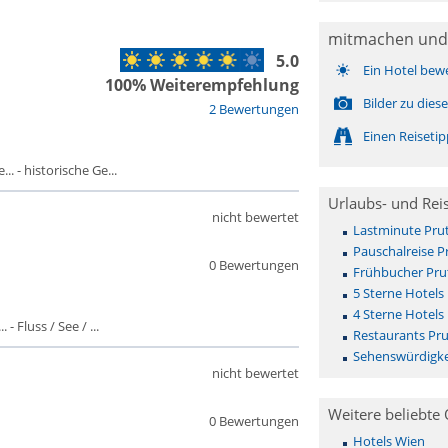
mitmachen und
5.0
Ein Hotel bew
100% Weiterempfehlung
Bilder zu die
2 Bewertungen
Einen Reiseti
. - historische Ge...
Urlaubs- und Rei
nicht bewertet
Lastminute Pru
Pauschalreise P
0 Bewertungen
Frühbucher Pru
5 Sterne Hotels
4 Sterne Hotels
- Fluss / See / ...
Restaurants Pru
Sehenswürdigke
nicht bewertet
Weitere beliebte 
0 Bewertungen
Hotels Wien