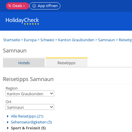
%
Deals
App öffnen
Startseite
>
Europa
>
Schweiz
>
Kanton Graubünden
>
Samnaun
> Reiseti
Samnaun
Hotels
Reisetipps
Reisetipps Samnaun
Region
Ort
Alle Reisetipps (21)
Sehenswürdigkeiten (5)
Sport & Freizeit (5)