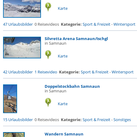
Karte
47 Urlaubsbilder
0 Reisevideos
Kategorie:
Sport & Freizeit
-
Wintersport
Silvretta Arena Samnaun/Ischgl
in Samnaun
Karte
42 Urlaubsbilder
1 Reisevideo
Kategorie:
Sport & Freizeit
-
Wintersport
Doppelstockbahn Samnaun
in Samnaun
Karte
15 Urlaubsbilder
0 Reisevideos
Kategorie:
Sport & Freizeit
-
Sonstiges
Wandern Samnaun