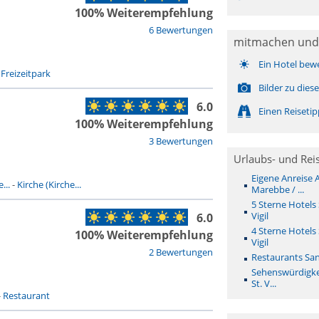
100% Weiterempfehlung
6 Bewertungen
mitmachen und
Ein Hotel bew
-
Freizeitpark
Bilder zu die
6.0
Einen Reiseti
100% Weiterempfehlung
3 Bewertungen
Urlaubs- und Rei
Eigene Anreise A
...
-
Kirche (Kirche...
Marebbe / ...
5 Sterne Hotels 
Vigil
6.0
4 Sterne Hotels 
100% Weiterempfehlung
Vigil
2 Bewertungen
Restaurants San 
Sehenswürdigkei
St. V...
-
Restaurant