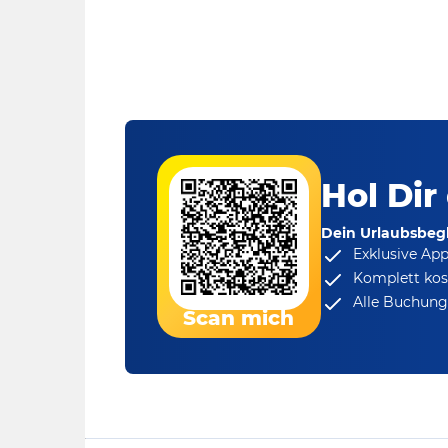
Hol Dir
Dein Urlaubsbegl
Exklusive Ap
Komplett kos
Alle Buchungs
Scan mich