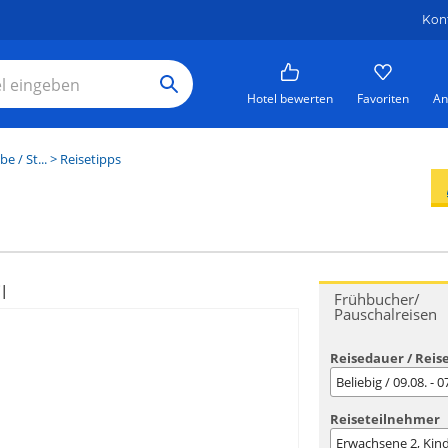
Kon
Hotel bewerten
Favoriten
An
e / St...
> Reisetipps
l
Frühbucher/
Pauschalreisen
Reisedauer / Reis
Beliebig / 09.08. - 
Reiseteilnehmer
Erwachsene
2
, Kin