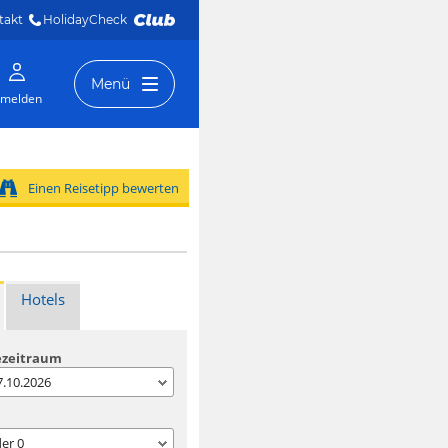
takt
HolidayCheck 
Menü
melden
Einen Reisetipp bewerten
Hotels
ezeitraum
07.10.2026
der
0