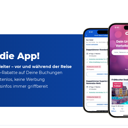
 die App!
eiter – vor und während der Reise
p-Rabatte
auf Deine Buchungen
tenlos,
keine Werbung
infos immer griffbereit