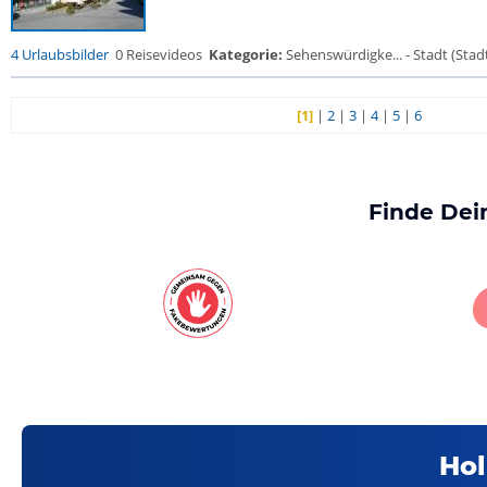
4 Urlaubsbilder
0 Reisevideos
Kategorie:
Sehenswürdigke... - Stadt (Stadt
[1]
|
2
|
3
|
4
|
5
|
6
Finde Dei
Hol