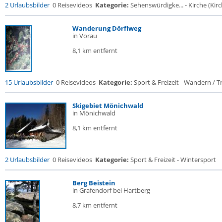
2 Urlaubsbilder
0 Reisevideos
Kategorie:
Sehenswürdigke... - Kirche (Kirch
Wanderung Dörflweg
in Vorau
8,1 km entfernt
15 Urlaubsbilder
0 Reisevideos
Kategorie:
Sport & Freizeit - Wandern / Tr
Skigebiet Mönichwald
in Mönichwald
8,1 km entfernt
2 Urlaubsbilder
0 Reisevideos
Kategorie:
Sport & Freizeit - Wintersport
Berg Beistein
in Grafendorf bei Hartberg
8,7 km entfernt