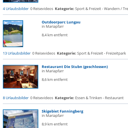
4 Urlaubsbilder
0 Reisevideos
Kategorie:
Sport & Freizeit - Wandern / Trek
Outdoorparc Lungau
in Mariapfarr
8,4 km entfernt
13 Urlaubsbilder
0 Reisevideos
Kategorie:
Sport & Freizeit - Freizeitpark
Restaurant Die Stubn (geschlossen)
in Mariapfarr
8,6 km entfernt
8 Urlaubsbilder
0 Reisevideos
Kategorie:
Essen & Trinken - Restaurant
Skigebiet Fanningberg
in Mariapfarr
8,9 km entfernt