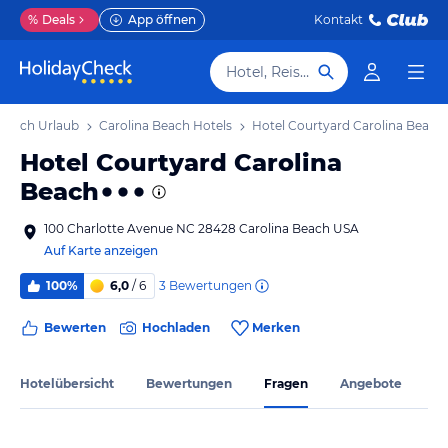
%
Deals
App öffnen
Kontakt
Hotel, Reiseziel
 Beach Urlaub
Carolina Beach Hotels
Hotel Courtyard Carolina Beach
Hotel Courtyard Carolina
Beach
100 Charlotte Avenue NC 28428 Carolina Beach USA
Auf Karte anzeigen
3
Bewertungen
100%
6,0
/ 6
Bewerten
Hochladen
Merken
Hotelübersicht
Bewertungen
Fragen
Angebote