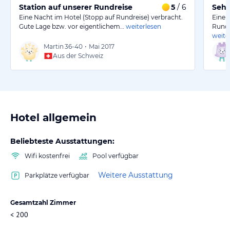
Station auf unserer Rundreise
5
/ 6
Sehr
Eine Nacht im Hotel (Stopp auf Rundreise) verbracht.
Eine t
Gute Lage bzw. vor eigentlichem…
weiterlesen
Rundr
weite
Martin
36-40
•
Mai 2017
Aus der Schweiz
Hotel allgemein
Beliebteste Ausstattungen:
Wifi kostenfrei
Pool verfügbar
Weitere Ausstattung
Parkplätze verfügbar
Gesamtzahl Zimmer
< 200