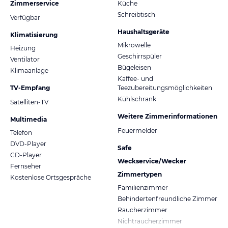
Zimmerservice
Küche
Schreibtisch
Verfügbar
Haushaltsgeräte
Klimatisierung
Mikrowelle
Heizung
Geschirrspüler
Ventilator
Bügeleisen
Klimaanlage
Kaffee- und
TV-Empfang
Teezubereitungsmöglichkeiten
Kühlschrank
Satelliten-TV
Weitere Zimmerinformationen
Multimedia
Feuermelder
Telefon
DVD-Player
Safe
CD-Player
Weckservice/Wecker
Fernseher
Zimmertypen
Kostenlose Ortsgespräche
Familienzimmer
Behindertenfreundliche Zimmer
Raucherzimmer
Nichtraucherzimmer