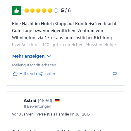
Angaben ohne Gewähr. Bitte lies vor der Buchung die
verbindlichen
Angebotsdetails
des jeweiligen Veranstalters.
5
/ 6
Eine Nacht im Hotel (Stopp auf Rundreise) verbracht.
Gute Lage bzw. vor eigentlichem Zentrum von
Wilmington, via 17-er aus nord-östlicher Richtung
bzw. Anschluss I40, gut zu erreichen. Mussten einige
Zeit wegen den Kreditkartenprobleme eines Gastes
Mehr anzeigen
warten, worauf sich die Desk-Mitarbeiterin 1000-mal
entschuldigte, kann ja nichts dafür....generell
Meilengutschrift erhalten
Mitarbeiter sehr hilfsbereit und freundlich.
Hilfreich
Teilen
Suiten sehr geräumig und sauber, Küche integriert.
Parkplätze kostenlos.
Astrid
(
46-50
)
11
Bewertungen
Vor 9 Jahren • Verreist als Familie im Juli 2015