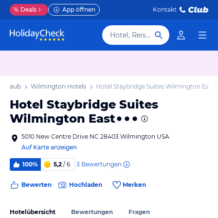
%
Deals
App öffnen
Kontakt
Hotel, Reiseziel
 Urlaub
Wilmington Hotels
Hotel Staybridge Suites Wilmington East
Hotel Staybridge Suites
Wilmington East
5010 New Centre Drive NC 28403 Wilmington USA
Auf Karte anzeigen
3
Bewertungen
100%
5,2
/ 6
Bewerten
Hochladen
Merken
Hotelübersicht
Bewertungen
Fragen