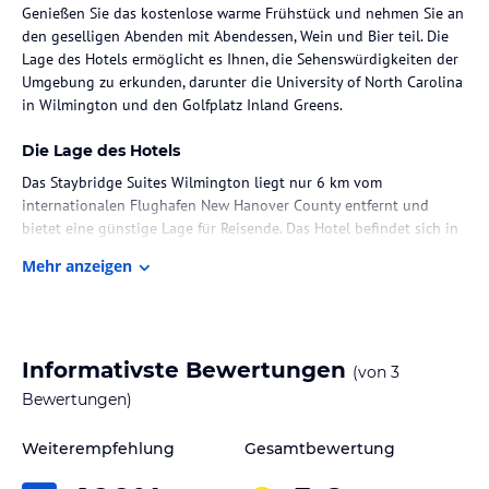
Genießen Sie das kostenlose warme Frühstück und nehmen Sie an
den geselligen Abenden mit Abendessen, Wein und Bier teil. Die
Lage des Hotels ermöglicht es Ihnen, die Sehenswürdigkeiten der
Umgebung zu erkunden, darunter die University of North Carolina
in Wilmington und den Golfplatz Inland Greens.
Die Lage des Hotels
Das Staybridge Suites Wilmington liegt nur 6 km vom
internationalen Flughafen New Hanover County entfernt und
bietet eine günstige Lage für Reisende. Das Hotel befindet sich in
Wilmington und bietet einen einfachen Zugang zu verschiedenen
Mehr anzeigen
Attraktionen. Die University of North Carolina in Wilmington ist
nur 2 km entfernt und der Golfplatz Inland Greens ist nur 4 km
entfernt.
Zimmer / Unterbringung im Hotel
Informativste Bewertungen
(von
3
Die 93 Zimmer im Staybridge Suites Wilmington sind auf 5 Etagen
Bewertungen)
verteilt und bieten eine komfortable Unterkunft. Jede Suite verfügt
über eine Küchenzeile mit einem großen Kühlschrank, einen
Weiterempfehlung
Gesamtbewertung
Geschirrspüler und eine Mikrowelle. Zur Ausstattung gehören
auch ein 42-Zoll-Flachbild-TV, kostenfreies WLAN und ein eigenes