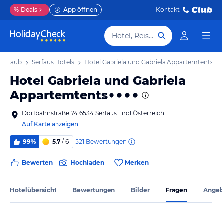
%
Deals
App öffnen
Kontakt
Hotel, Reiseziel
 Urlaub
Serfaus Hotels
Hotel Gabriela und Gabriela Appartemtents
Hotel Gabriela und Gabriela
Appartemtents
Dorfbahnstraße 74 6534 Serfaus Tirol Österreich
Auf Karte anzeigen
521
Bewertungen
99%
5,7
/ 6
Bewerten
Hochladen
Merken
Hotelübersicht
Bewertungen
Bilder
Fragen
Ange