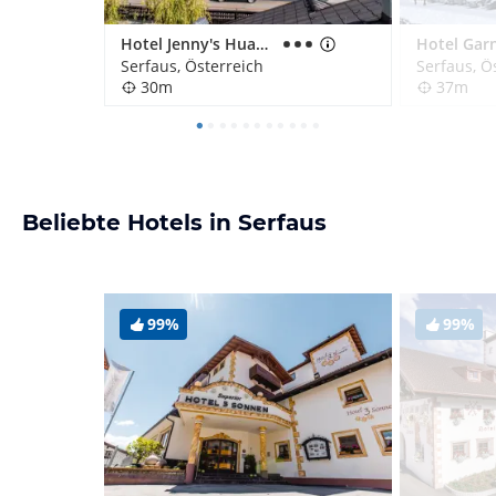
Hotel Jenny's Huamatl
Serfaus, Österreich
Serfaus, Ö
30m
37m
Beliebte Hotels in Serfaus
99%
99%