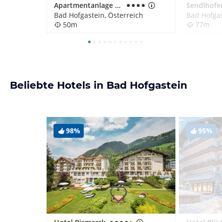
Apartmentanlage Alpen Domicil
Sendlhofer
Bad Hofgastein, Österreich
Bad Hofgas
50m
77m
Beliebte Hotels in Bad Hofgastein
98%
95%