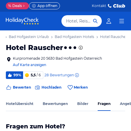
%
Deals
App öffnen
Kontakt
Hotel, Reiseziel
ub
Bad Hofgastein Urlaub
Bad Hofgastein Hotels
Hotel Rauscher
Hotel Rauscher
Kurpromenade 20 5630 Bad Hofgastein Österreich
Auf Karte anzeigen
28
Bewertungen
99%
5,5
/ 6
Bewerten
Hochladen
Merken
Hotelübersicht
Bewertungen
Bilder
Fragen
Ange
Fragen zum Hotel?