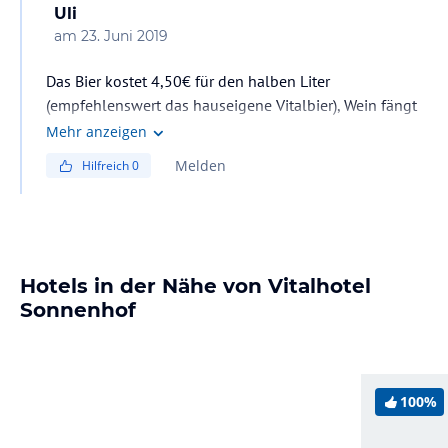
Uli
am
23. Juni 2019
Das Bier kostet 4,50€ für den halben Liter
(empfehlenswert das hauseigene Vitalbier), Wein fängt
bei 4,30€ für das Viertel an. Ordentliche offene Weine
Mehr anzeigen
und gute Flaschen ab 30€.
Melden
Hilfreich
0
Hotels in der Nähe von Vitalhotel
Sonnenhof
100%