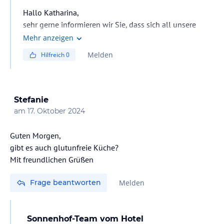
Hallo Katharina,
sehr gerne informieren wir Sie, dass sich all unsere
kleinen Gäste untereinander auf unserem Outdoor-
Mehr anzeigen
Spielplatz oder in den Indoor-Spielezimmern
Melden
Hilfreich
0
bespaßen, aber wir können gerne eine externe
Kinderbetreuung gegen Aufpreis organisieren. Wir
würden uns sehr freuen, wenn wir Ihnen ein Angebot
zukommen lassen dürfen.
Stefanie
Sonnige Grüße
am
17. Oktober 2024
Guten Morgen,
gibt es auch glutunfreie Küche?
Frage beantworten
Melden
Sonnenhof-Team
vom Hotel