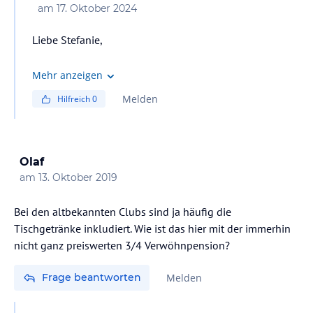
am
17. Oktober 2024
Liebe Stefanie,
natürlich gehen wir gerne auch auf Intoleranzen und
Mehr anzeigen
Unverträglichkeiten ein und bieten alternative
Melden
Hilfreich
0
kulinarische Kreationen an. Am besten bei Buchung
direkt erwähnen oder auch bei Ankunft im Hotel.
Sonnige Grüße,
Olaf
Sonnenhof-Team
am
13. Oktober 2019
Bei den altbekannten Clubs sind ja häufig die
Tischgetränke inkludiert. Wie ist das hier mit der immerhin
nicht ganz preiswerten 3/4 Verwöhnpension?
Frage beantworten
Melden