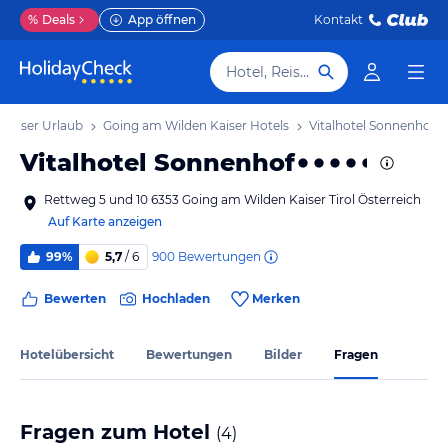
%
Deals
App öffnen
Kontakt
Hotel, Reiseziel
Kaiser Urlaub
Going am Wilden Kaiser Hotels
Vitalhotel Sonnenhof
Vitalhotel Sonnenhof
Rettweg 5 und 10 6353 Going am Wilden Kaiser Tirol Österreich
Auf Karte anzeigen
900
Bewertungen
99%
5,7
/ 6
Bewerten
Hochladen
Merken
Hotelübersicht
Bewertungen
Bilder
Fragen
Fragen zum Hotel
(
4
)