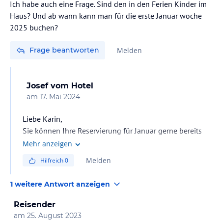
Ich habe auch eine Frage. Sind den in den Ferien Kinder im
Haus? Und ab wann kann man für die erste Januar woche
2025 buchen?
Frage beantworten
Melden
Josef
vom Hotel
am
17. Mai 2024
Liebe Karin,
Sie können Ihre Reservierung für Januar gerne bereits
jetzt vornehmen. Obwohl die Buchung online noch
Mehr anzeigen
nicht möglich ist, stellt Ihnen unser Reservierungsteam
Melden
Hilfreich
0
gerne ein Angebot zusammen: telefonisch unter 08582
/ 9159-4633 oder per E-Mail an info@jagdhof-
1 weitere Antwort anzeigen
bayern.de. Bitte buchen Sie frühzeitig, da wir in der
ersten Januarwoche erwartungsgemäß ausgebucht sind.
Reisender
Kinder zählen eher selten zu unseren Gästen, da wir
am
25. August 2023