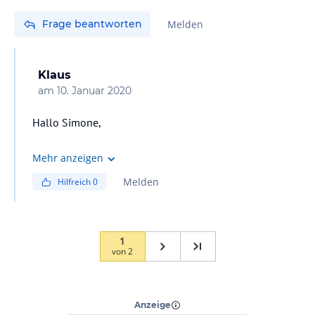
Frage beantworten
Melden
Klaus
am
10. Januar 2020
Hallo Simone,
im Schnitt € 6,50
Mehr anzeigen
Melden
Hilfreich
0
1
von
2
“
Wunderschöner Wellness-
Urlaub zum Seele baumeln
lassen
”
Anzeige
Luna
(
19-25
)