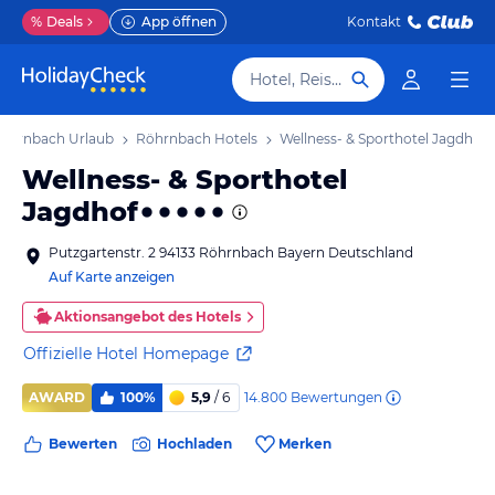
%
Deals
App öffnen
Kontakt
Hotel, Reiseziel
öhrnbach Urlaub
Röhrnbach Hotels
Wellness- & Sporthotel Jagdhof
Wellness- & Sporthotel
Jagdhof
Putzgartenstr. 2 94133 Röhrnbach Bayern Deutschland
Auf Karte anzeigen
Aktionsangebot des Hotels
Offizielle Hotel Homepage
14.800
Bewertungen
AWARD
100%
5,9
/ 6
Bewerten
Hochladen
Merken