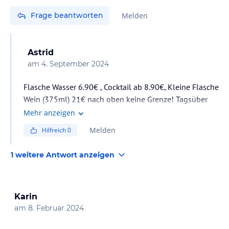
Frage beantworten
Melden
Astrid
am
4. September 2024
Flasche Wasser 6.90€ , Cocktail ab 8.90€, Kleine Flasche
Wein (375ml) 21€ nach oben keine Grenze! Tagsüber
können alkoholfreie Getränke am Automaten gratis
Mehr anzeigen
geholt werden!
Melden
Hilfreich
0
1 weitere Antwort anzeigen
Karin
am
8. Februar 2024