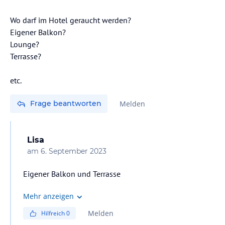
keine speziellen Einrichtungen für sie haben. Zudem
sind wir seit Mai als "Adults preferred - 12+" klassifiziert.
Wo darf im Hotel geraucht werden?
Wir würden uns freuen, Sie bei uns begrüßen zu dürfen!
Eigener Balkon?
Lounge?
Terrasse?
etc.
Frage beantworten
Melden
Lisa
am
6. September 2023
Eigener Balkon und Terrasse
Mehr anzeigen
Melden
Hilfreich
0