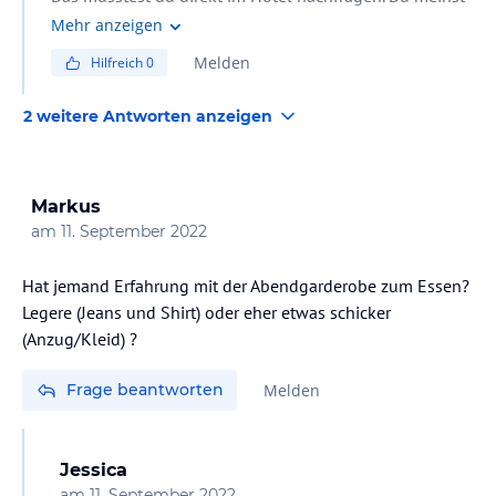
dieses Sicherheitssystem oder?
Mehr anzeigen
Melden
Hilfreich
0
2 weitere Antworten anzeigen
Markus
am
11. September 2022
Hat jemand Erfahrung mit der Abendgarderobe zum Essen?
Legere (Jeans und Shirt) oder eher etwas schicker
(Anzug/Kleid) ?
Frage beantworten
Melden
Jessica
am
11. September 2022