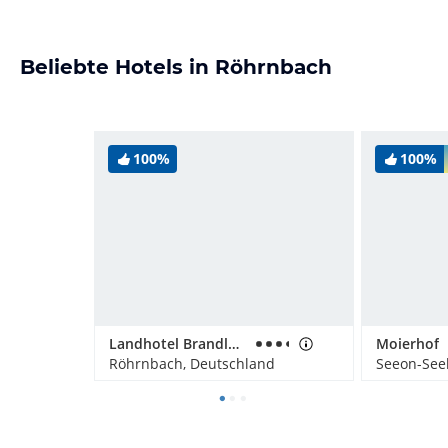
Beliebte Hotels in Röhrnbach
100%
100%
Landhotel Brandlhof
Moierhof
Röhrnbach, Deutschland
Seeon-See