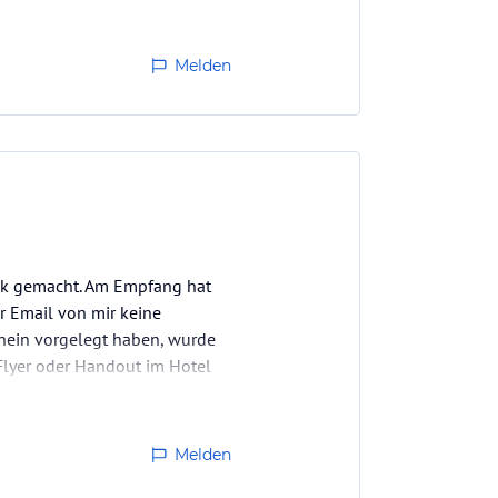
Melden
uck gemacht. Am Empfang hat
r Email von mir keine
hein vorgelegt haben, wurde
Flyer oder Handout im Hotel
 Von den 3…
Melden