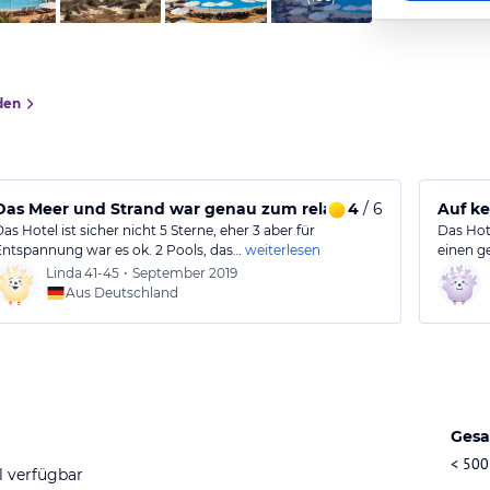
den
ce war nett
Das Meer und Strand war genau zum relaxen.
4
/ 6
Auf ke
as Hotel ist sicher nicht 5 Sterne, eher 3 aber für
Das Hot
Entspannung war es ok. 2 Pools, das…
weiterlesen
einen g
Linda
41-45
•
September 2019
Aus Deutschland
Gesa
< 500
l verfügbar