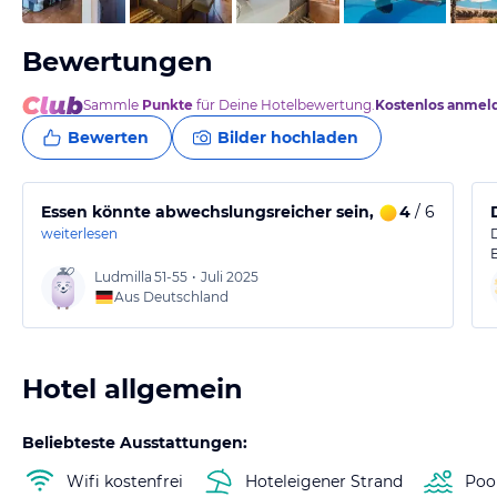
Bewertungen
Sammle
Punkte
für Deine Hotelbewertung.
Kostenlos anmel
Bewerten
Bilder hochladen
Essen könnte abwechslungsreicher sein, aber der Servi
4
/ 6
weiterlesen
D
Ludmilla
51-55
•
Juli 2025
Aus Deutschland
Hotel allgemein
Beliebteste Ausstattungen:
Wifi kostenfrei
Hoteleigener Strand
Poo