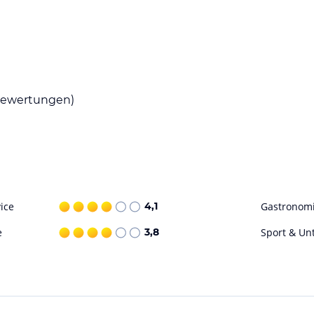
diterrane Küche und Buffets serviert. Es gibt
. Diätgerichte, glutenfreie und vegetarische
ain Rif sowie eine Sports Bar verschiedene
ewertungen)
nis, Boccia, Beachvolleyball, Basketball,
aerobic und Aqua-Fitness, sowie Surf- und
nenpool und drei Außenpools sowie einen
chkeiten. Die Teatre Disco Bar und ein
ice
4,1
Gastronom
e
3,8
Sport & Un
ohne Gewähr. Bitte lies vor der Buchung die