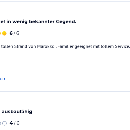
tel in wenig bekannter Gegend.
6
/ 6
 tollen Strand von Marokko . Familiengeeignet mit tollem Service.
len
r ausbaufähig
4
/ 6