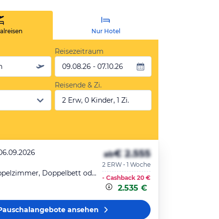
lreisen
Nur Hotel
Reisezeitraum
n
09.08.26 - 07.10.26
Reisende & Zi.
2 Erw, 0 Kinder, 1 Zi.
€ 2.555
 06.09.2026
ab
2 ERW • 1 Woche
Superior-Doppelzimmer, Doppelbett oder zwei Einzelbetten
- Cashback
20 €
2.535 €
Pauschalangebote
ansehen