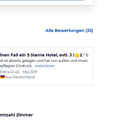
Alle Bewertungen (
33
)
inen Fall ein 5 Sterne Hotel, evtl. 3 Sterne
2
/ 6
Tolles Stra
el ist abseits gelegen und hat von außen und innen
Mittelmeer-Fla
epflegten Eindruck…
weiterlesen
Familiengeeign
Petra
41-45
•
Mai 2019
Manu
4
Aus Deutschland
Aus
mtzahl Zimmer