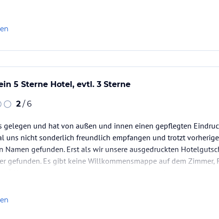
len
ein 5 Sterne Hotel, evtl. 3 Sterne
2
/ 6
its gelegen und hat von außen und innen einen gepflegten Eindr
l uns nicht sonderlich freundlich empfangen und trotzt vorherige
 Namen gefunden. Erst als wir unsere ausgedruckten Hotelgutsc
mer gefunden. Es gibt keine Willkommensmappe auf dem Zimmer, 
ie Öffnungszeiten und überhaut alle Angebote informieren kann.
len