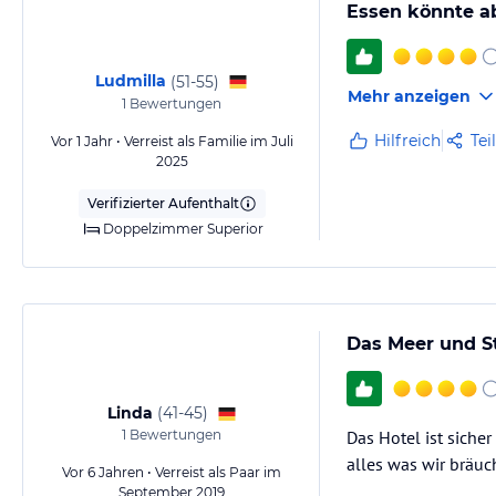
Essen könnte ab
Ludmilla
(
51-55
)
Mehr anzeigen
1
Bewertungen
Hilfreich
Tei
Vor 1 Jahr • Verreist als Familie im Juli
2025
Verifizierter Aufenthalt
Doppelzimmer Superior
Das Meer und S
Linda
(
41-45
)
1
Bewertungen
Das Hotel ist siche
alles was wir bräuc
Vor 6 Jahren • Verreist als Paar im
September 2019