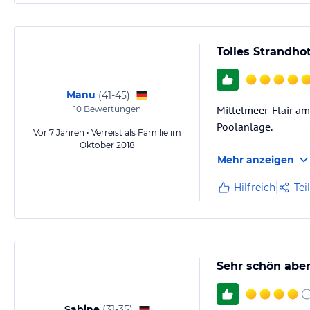
Tolles Strandho
Manu
(
41-45
)
Mittelmeer-Flair am
10
Bewertungen
Poolanlage.
Vor 7 Jahren • Verreist als Familie im
Oktober 2018
Mehr anzeigen
Hilfreich
Tei
Sehr schön abe
Sabine
(
31-35
)