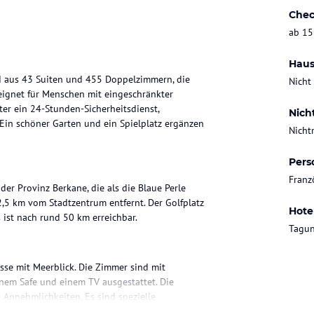
Chec
ab 15
Haus
nd aus 43 Suiten und 455 Doppelzimmern, die
Nicht
geeignet für Menschen mit eingeschränkter
ter ein 24-Stunden-Sicherheitsdienst,
Nich
Ein schöner Garten und ein Spielplatz ergänzen
Nicht
Pers
Franz
der Provinz Berkane, die als die Blaue Perle
 2,5 km vom Stadtzentrum entfernt. Der Golfplatz
Hote
 ist nach rund 50 km erreichbar.
Tagun
sse mit Meerblick. Die Zimmer sind mit
nem Safe und einem TV ausgestattet. Die
Annehmlichkeiten. Es sind spezielle