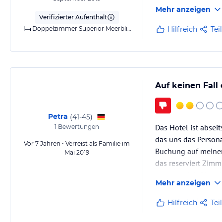
Mehr anzeigen
Verifizierter Aufenthalt
Doppelzimmer Superior Meerblick
Hilfreich
Tei
Auf keinen Fall 
Petra
(
41-45
)
Das Hotel ist abse
1
Bewertungen
das uns das Persona
Vor 7 Jahren • Verreist als Familie im
Buchung auf meinen
Mai 2019
das reserviert Zim
wo man sich über d
Mehr anzeigen
Hilfreich
Tei