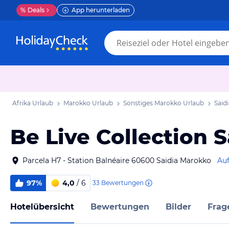
%
Deals
App herunterladen
Afrika Urlaub
Marokko Urlaub
Sonstiges Marokko Urlaub
Said
Be Live Collection S
Parcela H7 - Station Balnéaire 60600 Saidia Marokko
Auf
97%
4,0
/ 6
33
Bewertungen
Hotelübersicht
Bewertungen
Bilder
Frag