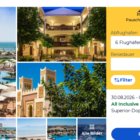
Pauscha
Abflughafen
6 Flughäfe
Reisedauer
vom Hotelier, Juli 2014
Filter
30.08.2026 -
All Inclusive
vom Hotelier, Juli 2014
Alle Bilder
(
186
)