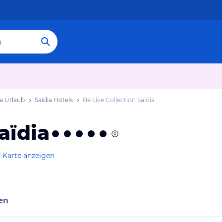
ia Urlaub
Saidia Hotels
Be Live Collection Saïdia
aïdia
 Karte anzeigen
en