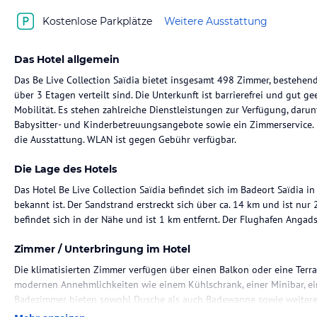
Kostenlose Parkplätze
Weitere Ausstattung
Das Hotel allgemein
Das Be Live Collection Saïdia bietet insgesamt 498 Zimmer, bestehe
über 3 Etagen verteilt sind. Die Unterkunft ist barrierefrei und gut 
Mobilität. Es stehen zahlreiche Dienstleistungen zur Verfügung, darun
Babysitter- und Kinderbetreuungsangebote sowie ein Zimmerservice. 
die Ausstattung. WLAN ist gegen Gebühr verfügbar.
Die Lage des Hotels
Das Hotel Be Live Collection Saïdia befindet sich im Badeort Saïdia in 
bekannt ist. Der Sandstrand erstreckt sich über ca. 14 km und ist nur
befindet sich in der Nähe und ist 1 km entfernt. Der Flughafen Angads
Zimmer / Unterbringung im Hotel
Die klimatisierten Zimmer verfügen über einen Balkon oder eine Terra
modernen Annehmlichkeiten wie einem Kühlschrank, einer Minibar, ei
Badezimmer bieten sowohl Dusche als auch Badewanne sowie weitere 
rollstuhlgerechte Zimmer mit barrierefreien Badezimmern verfügbar.