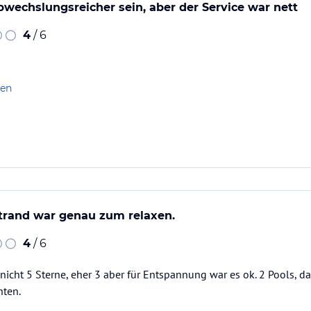
wechslungsreicher sein, aber der Service war nett
4
/ 6
len
trand war genau zum relaxen.
4
/ 6
r nicht 5 Sterne, eher 3 aber für Entspannung war es ok. 2 Pools, 
hten.