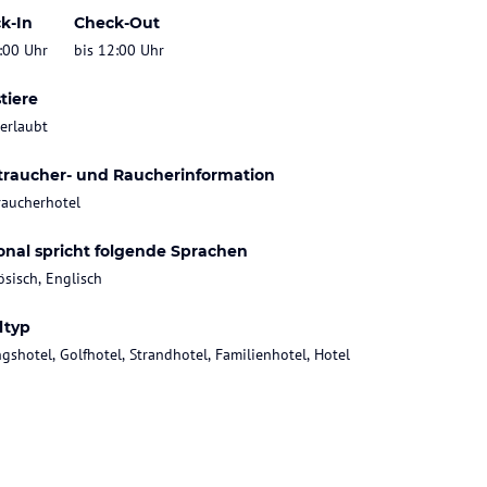
k-In
Check-Out
:00 Uhr
bis 12:00 Uhr
tiere
 erlaubt
traucher- und Raucherinformation
raucherhotel
onal spricht folgende Sprachen
ösisch, Englisch
ltyp
gshotel, Golfhotel, Strandhotel, Familienhotel, Hotel