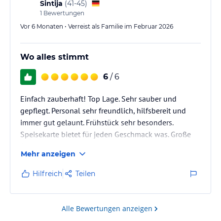
Sintija
(
41-45
)
1
Bewertungen
Vor 6 Monaten • Verreist als Familie im Februar 2026
Wo alles stimmt
6
/ 6
Einfach zauberhaft! Top Lage. Sehr sauber und
gepflegt. Personal sehr freundlich, hilfsbereit und
immer gut gelaunt. Frühstück sehr besonders.
Speisekarte bietet für jeden Geschmack was. Große
Sonnenterasse.
Mehr anzeigen
Preis Leistung stimmt! Keine Massenwanderung. Wir
werden wieder kommen!
Hilfreich
Teilen
Alle Bewertungen anzeigen