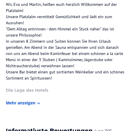
Wir, Eva und Martin, heißen euch herzlich Willkommen auf der
Platzlalm!
Unsere Platzlalm vermittelt Gemütlichkeit und lädt ein zum
Ausruhen!
"Dem Alltag entrinnen - dem Himmel ein Stück näher" das ist
unsere Philosophie!
In unseren 8 Zimmern und Suiten können Sie Ihren Urlaub
genießen. Am Abend in der Sauna entspannen und sich danach
von uns am Abend beim Kaminfeuer bei einem schönen a la carte
Menü in einer der 3 Stuben ( Kaminzimmer, Jägerstube oder
Nichtraucherstube) verwöhnen lassen!
Unsere Bar bietet einen gut sortierten Weinkeller und ein schönes
Sortiment an Spirituosen!
Die Lage des Hotels
Unsere Alm ist mitten im Skigebiet Hochfügen-Hochzillertal direkt
Mehr anzeigen
an der Skipiste auf 1790m Seehöhe!
Im Sommer liegen wir mitten im Wandergebiet Hochzillertal direkt
an der Zillertaler Höhenstraße!
Zimmer / Unterbringung im Hotel
Informativste Bewertungen