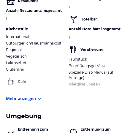
Restaurant
1
Anzahl Restaurants insgesamt
1
Hotelbar
Küchenstile
Anzahl Hotelbars insgesamt
International
1
Gutbürgerlich/Hausmannskost
Verpflegung
Regional
Vegetarisch
Frühstück
Laktosefrei
Begrüßungsgetränk
Glutenfrei
Spezielle Diät-Menüs (auf
Anfrage)
Cafe
Allergiker Speisen
Mehr anzeigen
Umgebung
Entfernung zum
Entfernung zum