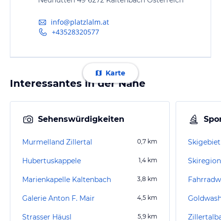
info@platzlalm.at
+43528320577
Karte
Interessantes in der Nähe
Sehenswürdigkeiten
Spor
Murmelland Zillertal
0,7
km
Skigebiet
Hubertuskappele
1,4
km
Skiregion
Marienkapelle Kaltenbach
3,8
km
Fahrradwe
Galerie Anton F. Mair
4,5
km
Goldwash
Strasser Häusl
5,9
km
Zillertal