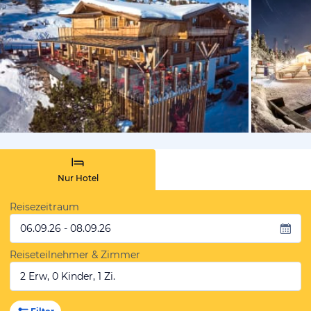
vom Hotelie
Nur Hotel
Reisezeitraum
06.09.26 - 08.09.26
Reiseteilnehmer & Zimmer
2 Erw, 0 Kinder, 1 Zi.