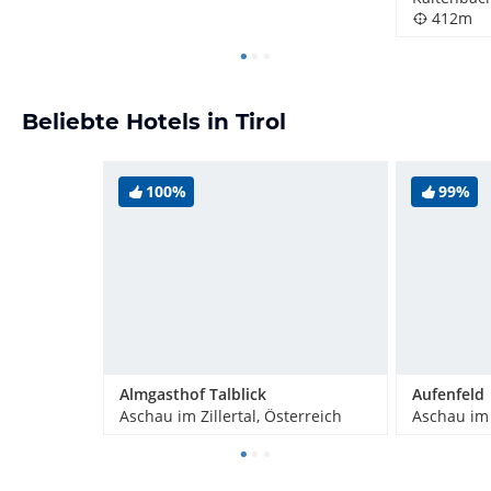
412m
Beliebte Hotels in Tirol
100%
99%
Almgasthof Talblick
Aschau im Zillertal, Österreich
Aschau im 