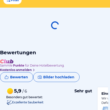
Filter
Bewertungen
Sammle
Punkte
für Deine Hotelbewertung.
Kostenlos anmelden
Bewerten
Bilder hochladen
5,9
Sehr gut
/ 6
Eine
Besonders gut bewertet:
Wir w
Exzellente Sauberkeit
Defin