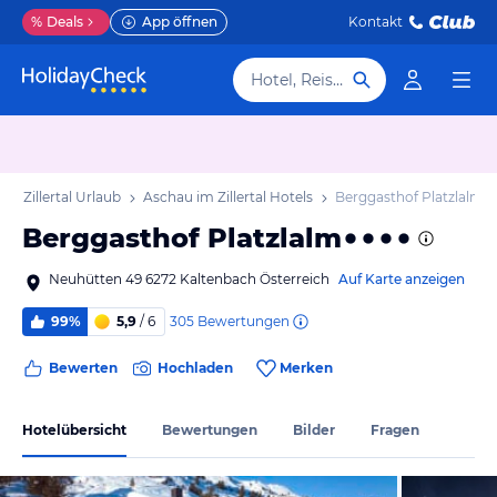
%
Deals
App öffnen
Kontakt
Hotel, Reiseziel
im Zillertal Urlaub
Aschau im Zillertal Hotels
Berggasthof Platzlalm
Berggasthof Platzlalm
Neuhütten 49 6272 Kaltenbach Österreich
Auf Karte anzeigen
305
Bewertungen
99%
5,9
/ 6
Bewerten
Hochladen
Merken
Hotelübersicht
Bewertungen
Bilder
Fragen