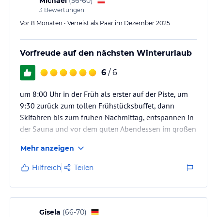
Michael
(
56-60
)
3
Bewertungen
Vor 8 Monaten • Verreist als Paar im Dezember 2025
Vorfreude auf den nächsten Winterurlaub
6
/ 6
um 8:00 Uhr in der Früh als erster auf der Piste, um
9:30 zurück zum tollen Frühstücksbuffet, dann
Skifahren bis zum frühen Nachmittag, entspannen in
der Sauna und vor dem guten Abendessen im großen
Zimmer relaxen. Genau deshalb waren wir heuer zum
Mehr anzeigen
vierten Mal zum Skifahren auf der Platzlalm.
Hilfreich
Teilen
Gisela
(
66-70
)