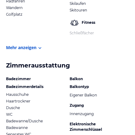
Radfahren
Skilaufen
Wandern
Skitouren
Golfplatz
Fitness
Schließfächer
Mehr anzeigen
Zimmerausstattung
Badezimmer
Balkon
Badezimmerdetails
Balkontyp
Hausschuhe
Eigener Balkon
Haartrockner
Zugang
Dusche
Innenzugang
WC
Badewanne/Dusche
Elektronische
Badewanne
Zimmerschlüssel
Separates WC