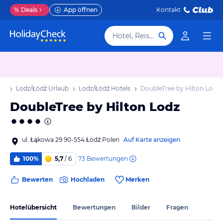
%
Deals
App öffnen
Kontakt
Hotel, Reiseziel
ub
Lodz/Łódź Urlaub
Lodz/Łódź Hotels
DoubleTree by Hilton Lodz
DoubleTree by Hilton Lodz
ul. Łąkowa 29 90-554 Łódź Polen
Auf Karte anzeigen
73
Bewertungen
100%
5,7
/ 6
Bewerten
Hochladen
Merken
Hotelübersicht
Bewertungen
Bilder
Fragen