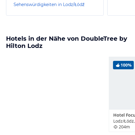
Sehenswürdigkeiten in Lodz/Łódź
Hotels in der Nähe von DoubleTree by
Hilton Lodz
100%
Hotel Foc
Lodz/Łódź,
204m