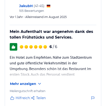
JakubH
(
41-45
)
105
Bewertungen
Vor 1 Jahr • Alleinreisend im August 2025
Mein Aufenthalt war angenehm dank des
tollen Frühstücks und Services.
6
/ 6
Ein Hotel zum Empfehlen. Nähe zum Stadtzentrum
und gute öffentliche Verkehrsmittel in der
Umgebung. Besonders schön ist das Restaurant im
ersten Stock. Auch das Personal verdient
Anerkennung für seine Aufmerksamkeit. Vielen Dank
Mehr anzeigen
für die geschenkte Flasche Wein.
Meilengutschrift erhalten
Hilfreich
Teilen