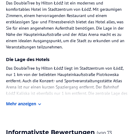
Das DoubleTree by Hilton Łódź ist ein modernes und
komfortables Hotel im Stadtzentrum von Łódź. Mit geräumigen
Zimmern, einem hervorragenden Restaurant und einem
erstklassigen Spa- und Fitnessbereich bietet das Hotel alles, was
Sie für einen angenehmen Aufenthalt benötigen. Die Lage in der
Nähe der Haupteinkaufsstraße und der Atlas Arena macht es zu
einem idealen Ausgangspunkt, um die Stadt zu erkunden und an
Veranstaltungen teilzunehmen.
Die Lage des Hotels
Das DoubleTree by Hilton Łódź liegt im Stadtzentrum von Łódź,
nur 1 km von der beliebten Haupteinkaufsstraße Piotrkowska
entfernt. Auch die Konzert- und Sportveranstaltungsstätte Atlas
Arena ist nur einen kurzen Spaziergang entfernt. Der Bahnhof
Łódź Kaliska ist ebenfalls nur 1 km entfernt. Die zentrale Lage des
Hotels ermöglicht es den Gästen, die Sehenswürdigkeiten der
Mehr anzeigen
Stadt bequem zu erreichen und das pulsierende Stadtzentrum zu
erkunden.
Zimmer / Unterbringung im Hotel
Informativste Bewertungen
(von
73
Die Zimmer im DoubleTree by Hilton Łódź sind geräumig und