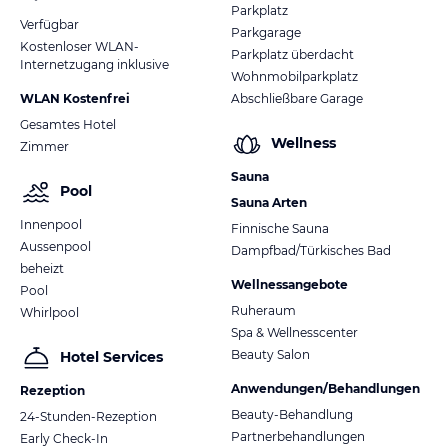
Parkplatz
Verfügbar
Parkgarage
Kostenloser WLAN-
Parkplatz überdacht
Internetzugang inklusive
Wohnmobilparkplatz
WLAN Kostenfrei
Abschließbare Garage
Gesamtes Hotel
Wellness
Zimmer
Sauna
Pool
Sauna Arten
Innenpool
Finnische Sauna
Aussenpool
Dampfbad/Türkisches Bad
beheizt
Wellnessangebote
Pool
Ruheraum
Whirlpool
Spa & Wellnesscenter
Beauty Salon
Hotel Services
Anwendungen/Behandlungen
Rezeption
Beauty-Behandlung
24-Stunden-Rezeption
Partnerbehandlungen
Early Check-In