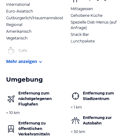
International
Mittagessen
Euro-Asiatisch
Gehobene Küche
Gutbürgerlich/Hausmannskost
Spezielle Diät-Menüs (auf
Regional
Anfrage)
Amerikanisch
Snack Bar
Vegetarisch
Lunchpakete
Cafe
Mehr anzeigen
Umgebung
Entfernung zum
Entfernung zum
nächstgelegenen
Stadtzentrum
Flughafen
< 1 km
< 10 km
Entfernung zur
Entfernung zu
Autobahn
öffentlichen
< 50 km
Verkehrsmitteln