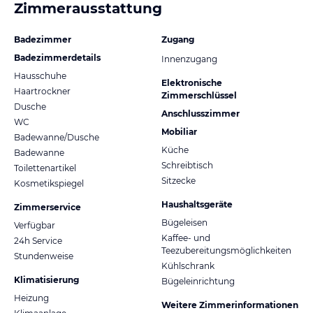
Zimmerausstattung
Badezimmer
Zugang
Badezimmerdetails
Innenzugang
Hausschuhe
Elektronische
Haartrockner
Zimmerschlüssel
Dusche
Anschlusszimmer
WC
Mobiliar
Badewanne/Dusche
Küche
Badewanne
Schreibtisch
Toilettenartikel
Sitzecke
Kosmetikspiegel
Haushaltsgeräte
Zimmerservice
Bügeleisen
Verfügbar
Kaffee- und
24h Service
Teezubereitungsmöglichkeiten
Stundenweise
Kühlschrank
Klimatisierung
Bügeleinrichtung
Heizung
Weitere Zimmerinformationen