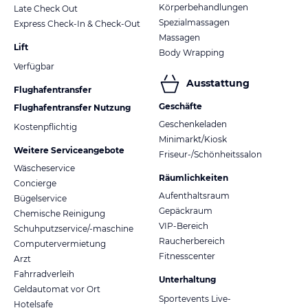
Körperbehandlungen
Late Check Out
Spezialmassagen
Express Check-In & Check-Out
Massagen
Lift
Body Wrapping
Verfügbar
Ausstattung
Flughafentransfer
Geschäfte
Flughafentransfer Nutzung
Geschenkeladen
Kostenpflichtig
Minimarkt/Kiosk
Weitere Serviceangebote
Friseur-/Schönheitssalon
Wäscheservice
Räumlichkeiten
Concierge
Aufenthaltsraum
Bügelservice
Gepäckraum
Chemische Reinigung
VIP-Bereich
Schuhputzservice/-maschine
Raucherbereich
Computervermietung
Fitnesscenter
Arzt
Fahrradverleih
Unterhaltung
Geldautomat vor Ort
Sportevents Live-
Hotelsafe