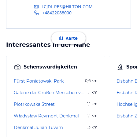
LCJDL.RES@HILTON.COM
+48422088000
Karte
Interessantes in der Nähe
Sehenswürdigkeiten
Spor
Fürst Poniatowski Park
0,6
km
Eisbahn 
Galerie der Großen Menschen von Lodz
1,1
km
Eisbahn R
Piotrkowska Street
1,1
km
Hochseil
Władysław Reymont Denkmal
1,1
km
Eisbahn Z
Denkmal Julian Tuwim
1,3
km