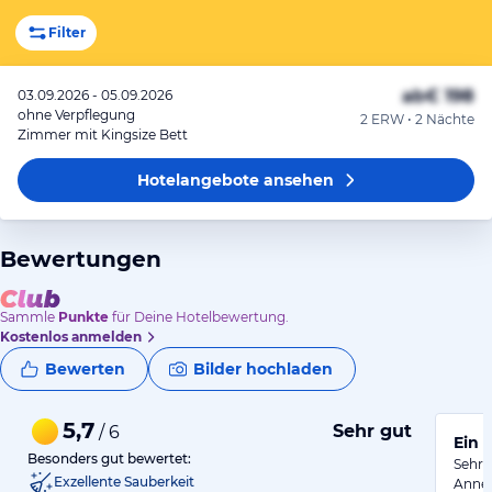
Filter
ab
€ 198
03.09.2026 - 05.09.2026
ohne Verpflegung
2 ERW • 2 Nächte
Zimmer mit Kingsize Bett
Hotelangebote
ansehen
Bewertungen
Sammle
Punkte
für Deine Hotelbewertung.
Kostenlos anmelden
Bewerten
Bilder hochladen
5,7
Sehr gut
/ 6
Ein 
Besonders gut bewertet:
Sehr 
Exzellente Sauberkeit
Anneh