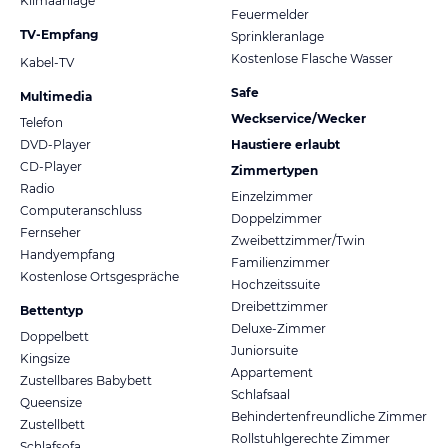
Klimaanlage
Feuermelder
TV-Empfang
Sprinkleranlage
Kostenlose Flasche Wasser
Kabel-TV
Safe
Multimedia
Weckservice/Wecker
Telefon
DVD-Player
Haustiere erlaubt
CD-Player
Zimmertypen
Radio
Einzelzimmer
Computeranschluss
Doppelzimmer
Fernseher
Zweibettzimmer/Twin
Handyempfang
Familienzimmer
Kostenlose Ortsgespräche
Hochzeitssuite
Dreibettzimmer
Bettentyp
Deluxe-Zimmer
Doppelbett
Juniorsuite
Kingsize
Appartement
Zustellbares Babybett
Schlafsaal
Queensize
Behindertenfreundliche Zimmer
Zustellbett
Rollstuhlgerechte Zimmer
Schlafsofa