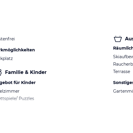
Au
tenfrei
Räumlic
rkmöglichkeiten
Skiaufbe
kplatz
Raucherb
Terrasse
Familie & Kinder
gebot für Kinder
Sonstige
ielzimmer
Gartenm
ttspiele/ Puzzles