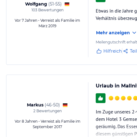
Wolfgang
(
51-55
)
103
Bewertungen
Etwas in die Jahre 
Verhältnis überzeug
Vor 7 Jahren • Verreist als Familie im
März 2019
Mehr anzeigen
Meilengutschrift erhal
Hilfreich
Tei
Urlaub in Mallni
Markus
(
46-50
)
2
Bewertungen
Im Zuge unseres 2-
dem Hotel 3 Gemsen.
Vor 8 Jahren • Verreist als Familie im
geräumig. Das Essen
September 2017
diesem günstigen P