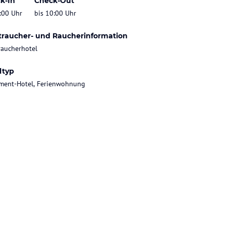
k-In
Check-Out
:00 Uhr
bis 10:00 Uhr
traucher- und Raucherinformation
raucherhotel
ltyp
ment-Hotel, Ferienwohnung