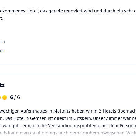
gekommenes Hotel, das gerade renoviert wird und durch ein sehr g
t.
ten
len
tz
6
/ 6
wöchigen Aufenthaltes in Mallnitz haben wir in 2 Hotels übernac
 Das Hotel 3 Gemsen ist direkt im Ortskern. Unser Zimmer war ne
 war gut. Lediglich die Verständigungsprobleme mit dem Personal
reis kann man da allerdings auch gerne drüberhinwegsehen. Wir