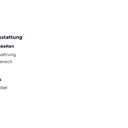
sstattung
hkeiten
wahrung
ereich
s
öbel