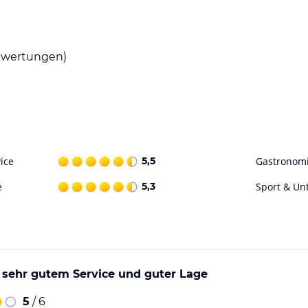
 Sie sich von der österreichischen Küche
rn oder Wiener Schnitzel.
wertungen)
ort- und Naturbegeisterte. Eislaufen,
in der Umgebung des Hotels 3 Gemsen erwarten.
n zu bringen, an denen Sie diese Aktivitäten
reichischen Alpen und lassen Sie sich von der
ice
5,5
Gastronom
ohne Gewähr. Bitte lies vor der Buchung die
e
5,3
Sport & Un
 sehr gutem Service und guter Lage
5
/ 6