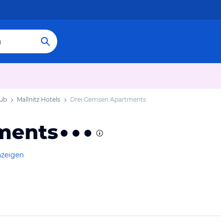
aub
Mallnitz Hotels
Drei Gemsen Apartments
ments
nzeigen