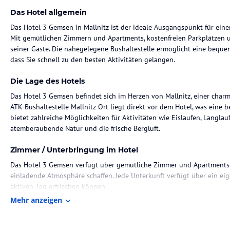
Das Hotel allgemein
Das Hotel 3 Gemsen in Mallnitz ist der ideale Ausgangspunkt für eine
Mit gemütlichen Zimmern und Apartments, kostenfreien Parkplätzen u
seiner Gäste. Die nahegelegene Bushaltestelle ermöglicht eine bequem
dass Sie schnell zu den besten Aktivitäten gelangen.
Die Lage des Hotels
Das Hotel 3 Gemsen befindet sich im Herzen von Mallnitz, einer charm
ATK-Bushaltestelle Mallnitz Ort liegt direkt vor dem Hotel, was ein
bietet zahlreiche Möglichkeiten für Aktivitäten wie Eislaufen, Langl
atemberaubende Natur und die frische Bergluft.
Zimmer / Unterbringung im Hotel
Das Hotel 3 Gemsen verfügt über gemütliche Zimmer und Apartments
einladende Atmosphäre schaffen. Jede Unterkunft verfügt über ein ei
aktiven Tag erfrischen können.
Mehr anzeigen
Gastronomie im Hotel
Das Hotel bietet keine Verpflegungsmöglichkeiten an, aber in der Um