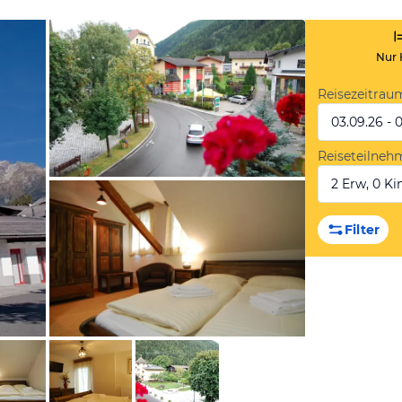
Nur 
Reisezeitrau
03.09.26 - 
Reiseteilneh
2 Erw, 0 Kin
von Booking.com
Filter
von Booking.com