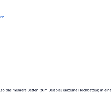
serer Familie hat es sehr gut gefallen!
len