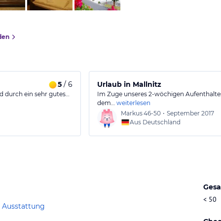
den
5
/ 6
Urlaub in Mallnitz
d durch ein sehr gutes…
Im Zuge unseres 2-wöchigen Aufenthaltes 
dem…
weiterlesen
Markus
46-50
•
September 2017
Aus Deutschland
Gesa
< 50
 Ausstattung