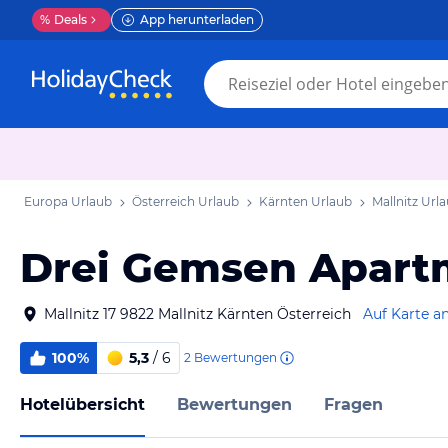
%
Deals
App herunterladen
Europa Urlaub
Österreich Urlaub
Kärnten Urlaub
Mallnitz Url
Drei Gemsen Apart
Mallnitz 17 9822 Mallnitz Kärnten Österreich
Auf Karte a
100%
5,3
/ 6
2
Bewertungen
Hotelübersicht
Bewertungen
Fragen