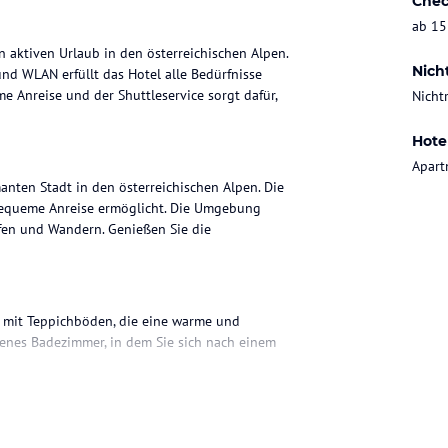
Chec
ab 15
n aktiven Urlaub in den österreichischen Alpen.
Nich
nd WLAN erfüllt das Hotel alle Bedürfnisse
e Anreise und der Shuttleservice sorgt dafür,
Nicht
Hote
Apart
anten Stadt in den österreichischen Alpen. Die
e bequeme Anreise ermöglicht. Die Umgebung
aufen und Wandern. Genießen Sie die
 mit Teppichböden, die eine warme und
genes Badezimmer, in dem Sie sich nach einem
gebung finden Sie eine Vielzahl von Restaurants