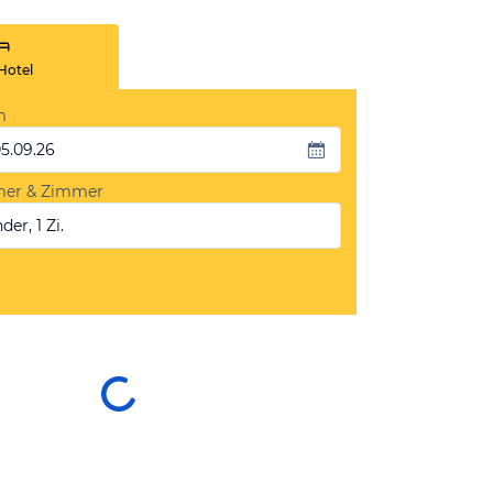
Hotel
m
05.09.26
mer & Zimmer
der, 1 Zi.