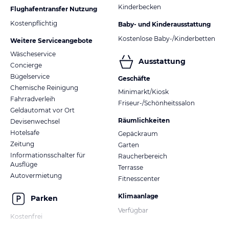
Kinderbecken
Flughafentransfer Nutzung
Kostenpflichtig
Baby- und Kinderausstattung
Kostenlose Baby-/Kinderbetten
Weitere Serviceangebote
Wäscheservice
Ausstattung
Concierge
Bügelservice
Geschäfte
Chemische Reinigung
Minimarkt/Kiosk
Fahrradverleih
Friseur-/Schönheitssalon
Geldautomat vor Ort
Räumlichkeiten
Devisenwechsel
Hotelsafe
Gepäckraum
Zeitung
Garten
Informationsschalter für
Raucherbereich
Ausflüge
Terrasse
Autovermietung
Fitnesscenter
Klimaanlage
Parken
Verfügbar
Kostenfrei