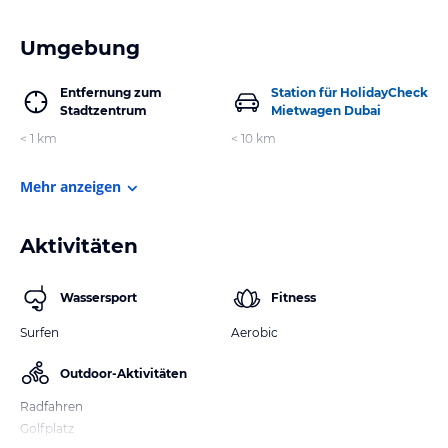
Umgebung
Entfernung zum
Station für HolidayCheck
Stadtzentrum
Mietwagen Dubai
< 1 km
< 10 km
Mehr anzeigen
Aktivitäten
Wassersport
Fitness
Surfen
Aerobic
Outdoor-Aktivitäten
Radfahren
Golfplatz