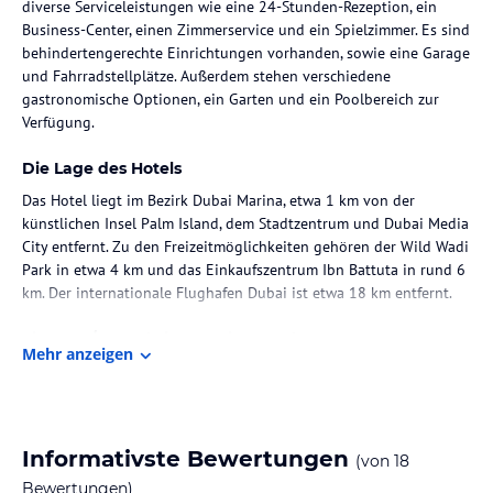
diverse Serviceleistungen wie eine 24-Stunden-Rezeption, ein
Business-Center, einen Zimmerservice und ein Spielzimmer. Es sind
behindertengerechte Einrichtungen vorhanden, sowie eine Garage
und Fahrradstellplätze. Außerdem stehen verschiedene
gastronomische Optionen, ein Garten und ein Poolbereich zur
Verfügung.
Die Lage des Hotels
Das Hotel liegt im Bezirk Dubai Marina, etwa 1 km von der
künstlichen Insel Palm Island, dem Stadtzentrum und Dubai Media
City entfernt. Zu den Freizeitmöglichkeiten gehören der Wild Wadi
Park in etwa 4 km und das Einkaufszentrum Ibn Battuta in rund 6
km. Der internationale Flughafen Dubai ist etwa 18 km entfernt.
Zimmer / Unterbringung im Hotel
Mehr anzeigen
Die Zimmer sind mit einer Klimaanlage, einem Balkon oder einer
Terrasse, einer Kochnische, einem Wohnbereich und modernen
Annehmlichkeiten ausgestattet. Sie verfügen über ein
Queensizebett, ein Sofabett, eine Minibar, einen Safe und WiFi. Die
Informativste Bewertungen
(von
18
Badezimmer sind mit Dusche und Badewanne ausgestattet.
Bewertungen)