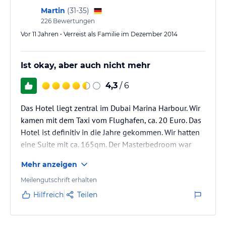
Martin
(
31-35
)
226
Bewertungen
Vor 11 Jahren • Verreist als Familie im Dezember 2014
Ist okay, aber auch nicht mehr
4,3
/ 6
Das Hotel liegt zentral im Dubai Marina Harbour. Wir
kamen mit dem Taxi vom Flughafen, ca. 20 Euro. Das
Hotel ist definitiv in die Jahre gekommen. Wir hatten
eine Suite mit ca. 165qm. Der Masterbedroom war
schön, der Rest okay. Das Möbilar ist einfach etwas
Mehr anzeigen
älter und nicht gerade modern. Das Bad alt, leichter
Schimmel und das Wasser sehr chlorhaltig. Was echt
Meilengutschrift erhalten
verrückt ist, in der Lobby, am Pool und im
Hilfreich
Teilen
Businesscenter ist WLAN gratis, sonst im Zimmer
muss man zahlen. Die Küche war okay und hat alles