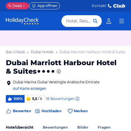
%
Deals
App öffnen
Kontakt
Hotel, Reiseziel
Dubai Urlaub
Dubai Hotels
Dubai Marriott Harbour Hotel & Suites
Dubai Marriott Harbour Hotel
& Suites
Dubai Marina Dubai Vereinigte Arabische Emirate
Auf Karte anzeigen
18
Bewertungen
100%
5,5
/ 6
Bewerten
Hochladen
Merken
Hotelübersicht
Bewertungen
Bilder
Fragen