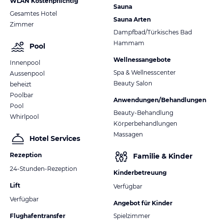
WLAN Kostenpflichtig
Sauna
Gesamtes Hotel
Sauna Arten
Zimmer
Dampfbad/Türkisches Bad
Hammam
Pool
Wellnessangebote
Innenpool
Spa & Wellnesscenter
Aussenpool
Beauty Salon
beheizt
Poolbar
Anwendungen/Behandlungen
Pool
Beauty-Behandlung
Whirlpool
Körperbehandlungen
Massagen
Hotel Services
Rezeption
Familie & Kinder
24-Stunden-Rezeption
Kinderbetreuung
Lift
Verfügbar
Verfügbar
Angebot für Kinder
Flughafentransfer
Spielzimmer