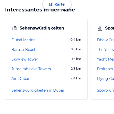
Karte
Interessantes in der Nähe
Sehenswürdigkeiten
Spor
Dubai Marina
0,4
km
Dhow Cru
Barasti Beach
0,5
km
The Yello
SkyView Tower
0,6
km
Yacht Me
Jumeirah Lake Towers
2,3
km
Emirates 
Ain Dubai
2,4
km
Flying C
Sehenswürdigkeiten in Dubai
Sport- un