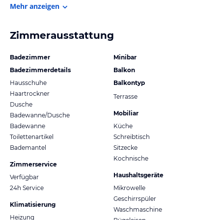
Mehr anzeigen
Zimmerausstattung
Badezimmer
Minibar
Badezimmerdetails
Balkon
Hausschuhe
Balkontyp
Haartrockner
Terrasse
Dusche
Mobiliar
Badewanne/Dusche
Badewanne
Küche
Toilettenartikel
Schreibtisch
Bademantel
Sitzecke
Kochnische
Zimmerservice
Haushaltsgeräte
Verfügbar
24h Service
Mikrowelle
Geschirrspüler
Klimatisierung
Waschmaschine
Heizung