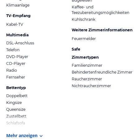
Bügeleisen
Klimaanlage
Kaffee- und
Teezubereitungsmöglichkeiten
TV-Empfang
Kühlschrank
Kabel-TV
Weitere Zimmerinformationen
Multimedia
Feuermelder
DSL-Anschluss
Safe
Telefon
DVD-Player
Zimmertypen
CD-Player
Familienzimmer
Radio
Behindertenfreundliche Zimmer
Fernseher
Raucherzimmer
Nichtraucherzimmer
Bettentyp
Doppelbett
Kingsize
Queensize
Zustellbett
Schlafsofa
Mehr anzeigen