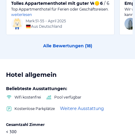
Tolles Appartementhotel mit guter Verkehrsanbindung u
6
/ 6
Empf
Top Appartmenthotel für Ferien oder Geschäftsreisen.
Wir w
weiterlesen
kann 
Mark
51-55
•
April 2025
Aus Deutschland
Alle Bewertungen (
18
)
Hotel allgemein
Beliebteste Ausstattungen:
Wifi kostenfrei
Pool verfügbar
Weitere Ausstattung
Kostenlose Parkplätze
Gesamtzahl Zimmer
< 300