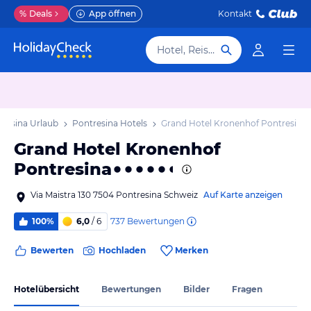
%
Deals
App öffnen
Kontakt
Hotel, Reiseziel
resina Urlaub
Pontresina Hotels
Grand Hotel Kronenhof Pontresina
Grand Hotel Kronenhof
Pontresina
Via Maistra 130 7504 Pontresina Schweiz
Auf Karte anzeigen
737
Bewertungen
100%
6,0
/ 6
Bewerten
Hochladen
Merken
Hotelübersicht
Bewertungen
Bilder
Fragen