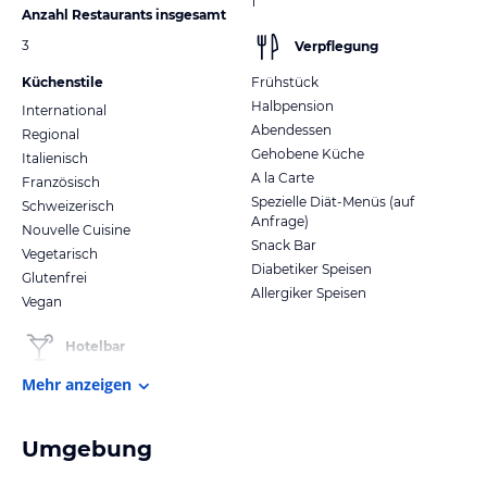
1
Anzahl Restaurants insgesamt
3
Verpflegung
Küchenstile
Frühstück
Halbpension
International
Abendessen
Regional
Gehobene Küche
Italienisch
A la Carte
Französisch
Spezielle Diät-Menüs (auf
Schweizerisch
Anfrage)
Nouvelle Cuisine
Snack Bar
Vegetarisch
Diabetiker Speisen
Glutenfrei
Allergiker Speisen
Vegan
Hotelbar
Mehr anzeigen
Umgebung