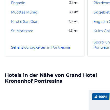
Engadin
3,1
km
Muottas Muragl
3,1
km
Skigebiet
Kirche San Gian
3,3
km
Engadin 
St. Moritzsee
4,3
km
Kulm Golf
Sport- un
Sehenswürdigkeiten in Pontresina
Pontresi
Hotels in der Nähe von Grand Hotel
Kronenhof Pontresina
100%