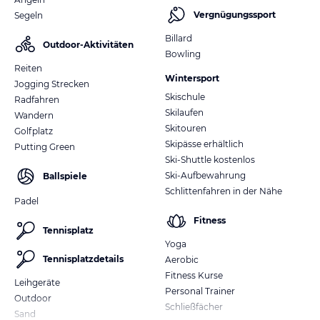
Vergnügungssport
Segeln
Billard
Outdoor-Aktivitäten
Bowling
Reiten
Wintersport
Jogging Strecken
Skischule
Radfahren
Skilaufen
Wandern
Skitouren
Golfplatz
Skipässe erhältlich
Putting Green
Ski-Shuttle kostenlos
Ski-Aufbewahrung
Ballspiele
Schlittenfahren in der Nähe
Padel
Fitness
Tennisplatz
Yoga
Tennisplatzdetails
Aerobic
Fitness Kurse
Leihgeräte
Personal Trainer
Outdoor
Schließfächer
Sand