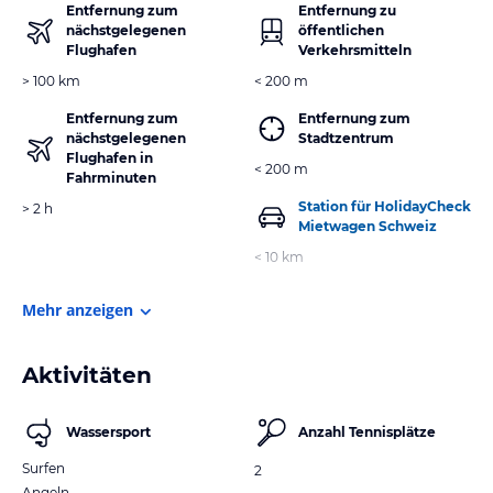
Entfernung zum
Entfernung zu
nächstgelegenen
öffentlichen
Flughafen
Verkehrsmitteln
> 100 km
< 200 m
Entfernung zum
Entfernung zum
nächstgelegenen
Stadtzentrum
Flughafen in
< 200 m
Fahrminuten
Station für HolidayCheck
> 2 h
Mietwagen Schweiz
< 10 km
Mehr anzeigen
Aktivitäten
Wassersport
Anzahl Tennisplätze
Surfen
2
Angeln