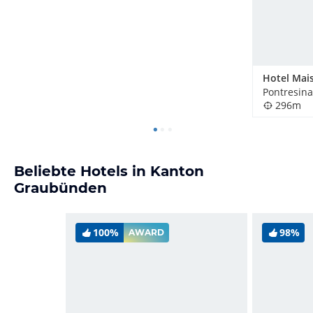
Hotel Mais
Pontresina
296m
Beliebte Hotels in Kanton
Graubünden
100%
98%
AWARD