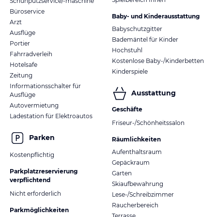
Schuhputzservice/-maschine
Büroservice
Baby- und Kinderausstattung
Arzt
Babyschutzgitter
Ausflüge
Bademäntel für Kinder
Portier
Hochstuhl
Fahrradverleih
Kostenlose Baby-/Kinderbetten
Hotelsafe
Kinderspiele
Zeitung
Informationsschalter für
Ausstattung
Ausflüge
Autovermietung
Geschäfte
Ladestation für Elektroautos
Friseur-/Schönheitssalon
Parken
Räumlichkeiten
Aufenthaltsraum
Kostenpflichtig
Gepäckraum
Parkplatzreservierung
Garten
verpflichtend
Skiaufbewahrung
Nicht erforderlich
Lese-/Schreibzimmer
Raucherbereich
Parkmöglichkeiten
Terrasse