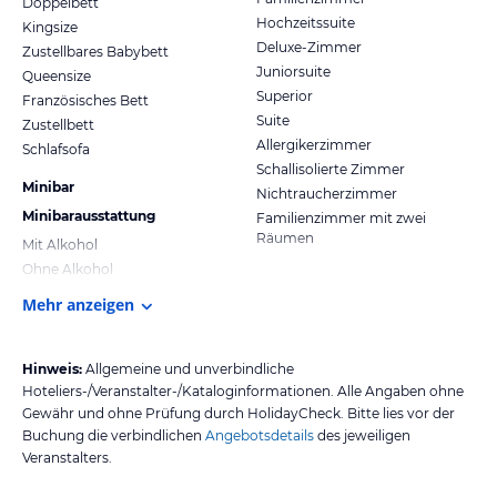
Doppelbett
Hochzeitssuite
Kingsize
Deluxe-Zimmer
Zustellbares Babybett
Juniorsuite
Queensize
Superior
Französisches Bett
Suite
Zustellbett
Allergikerzimmer
Schlafsofa
Schallisolierte Zimmer
Minibar
Nichtraucherzimmer
Minibarausstattung
Familienzimmer mit zwei
Räumen
Mit Alkohol
Ohne Alkohol
Mehr anzeigen
Hinweis:
Allgemeine und unverbindliche
Hoteliers-/Veranstalter-/Kataloginformationen. Alle Angaben ohne
Gewähr und ohne Prüfung durch HolidayCheck. Bitte lies vor der
Buchung die verbindlichen
Angebotsdetails
des jeweiligen
Veranstalters.