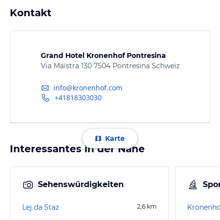
Kontakt
Grand Hotel Kronenhof Pontresina
Via Maistra 130 7504 Pontresina Schweiz
info@kronenhof.com
+41818303030
Karte
Interessantes in der Nähe
Sehenswürdigkeiten
Spor
Lej da Staz
2,6
km
Kronenho