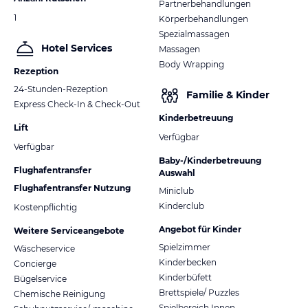
Partnerbehandlungen
1
Körperbehandlungen
Spezialmassagen
Hotel Services
Massagen
Body Wrapping
Rezeption
24-Stunden-Rezeption
Familie & Kinder
Express Check-In & Check-Out
Kinderbetreuung
Lift
Verfügbar
Verfügbar
Baby-/Kinderbetreuung
Flughafentransfer
Auswahl
Flughafentransfer Nutzung
Miniclub
Kinderclub
Kostenpflichtig
Angebot für Kinder
Weitere Serviceangebote
Spielzimmer
Wäscheservice
Kinderbecken
Concierge
Kinderbüfett
Bügelservice
Brettspiele/ Puzzles
Chemische Reinigung
Spielbereich Innen