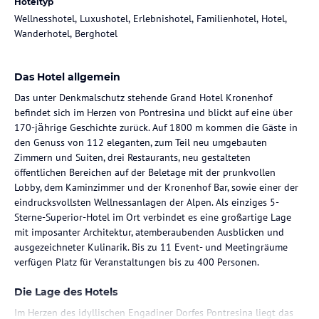
Hoteltyp
Wellnesshotel, Luxushotel, Erlebnishotel, Familienhotel, Hotel,
Wanderhotel, Berghotel
Das Hotel allgemein
Das unter Denkmalschutz stehende Grand Hotel Kronenhof
befindet sich im Herzen von Pontresina und blickt auf eine über
170-jӓhrige Geschichte zurück. Auf 1800 m kommen die Gäste in
den Genuss von 112 eleganten, zum Teil neu umgebauten
Zimmern und Suiten, drei Restaurants, neu gestalteten
öffentlichen Bereichen auf der Beletage mit der prunkvollen
Lobby, dem Kaminzimmer und der Kronenhof Bar, sowie einer der
eindrucksvollsten Wellnessanlagen der Alpen. Als einziges 5-
Sterne-Superior-Hotel im Ort verbindet es eine großartige Lage
mit imposanter Architektur, atemberaubenden Ausblicken und
ausgezeichneter Kulinarik. Bis zu 11 Event- und Meetingräume
verfügen Platz für Veranstaltungen bis zu 400 Personen.
Die Lage des Hotels
Im Herzen des idyllischen Engadiner Dorfes Pontresina liegt das