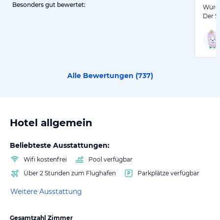
Besonders gut bewertet:
Würdi
Der S
Alle Bewertungen (
737
)
Hotel allgemein
Beliebteste Ausstattungen:
Wifi kostenfrei
Pool verfügbar
Über 2 Stunden zum Flughafen
Parkplätze verfügbar
Weitere Ausstattung
Gesamtzahl Zimmer