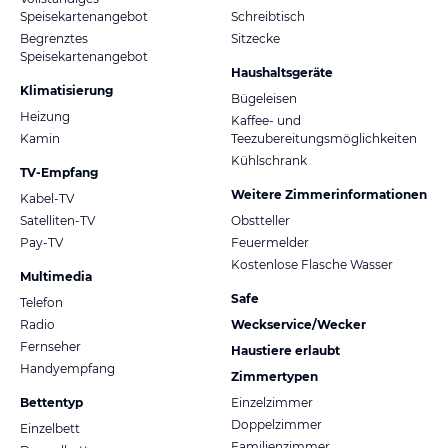
Speisekartenangebot
Schreibtisch
Begrenztes
Sitzecke
Speisekartenangebot
Haushaltsgeräte
Klimatisierung
Bügeleisen
Heizung
Kaffee- und
Kamin
Teezubereitungsmöglichkeiten
Kühlschrank
TV-Empfang
Weitere Zimmerinformationen
Kabel-TV
Satelliten-TV
Obstteller
Pay-TV
Feuermelder
Kostenlose Flasche Wasser
Multimedia
Safe
Telefon
Radio
Weckservice/Wecker
Fernseher
Haustiere erlaubt
Handyempfang
Zimmertypen
Bettentyp
Einzelzimmer
Doppelzimmer
Einzelbett
Familienzimmer