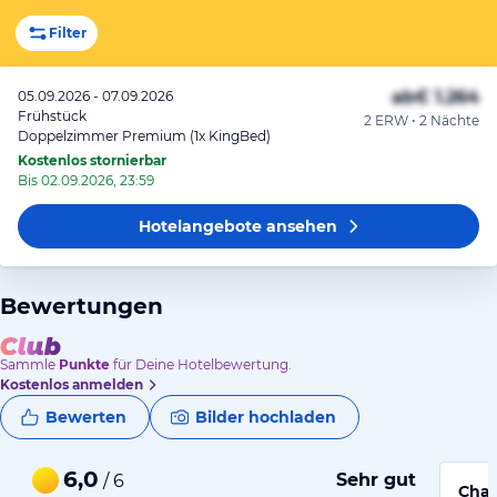
Filter
ab
€ 1.264
05.09.2026 - 07.09.2026
Frühstück
2 ERW • 2 Nächte
Doppelzimmer Premium (1x KingBed)
Kostenlos stornierbar
Bis 02.09.2026, 23:59
Hotelangebote
ansehen
Bewertungen
Sammle
Punkte
für Deine Hotelbewertung.
Kostenlos anmelden
Bewerten
Bilder hochladen
6,0
Sehr gut
/ 6
Char