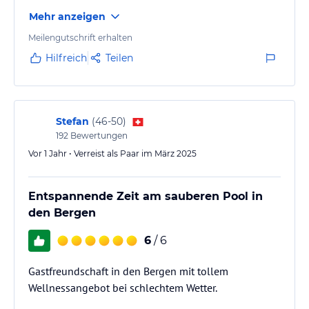
Hoteliers-/Veranstalter-/Kataloginformationen. Alle Angaben
Mehr anzeigen
ohne Gewähr und ohne Prüfung durch HolidayCheck. Bitte
Meilengutschrift erhalten
lies vor der Buchung die verbindlichen
Angebotsdetails
des
jeweiligen Veranstalters.
Hilfreich
Teilen
Stefan
(
46-50
)
192
Bewertungen
Vor 1 Jahr • Verreist als Paar im März 2025
Entspannende Zeit am sauberen Pool in
den Bergen
6
/ 6
Gastfreundschaft in den Bergen mit tollem
Wellnessangebot bei schlechtem Wetter.