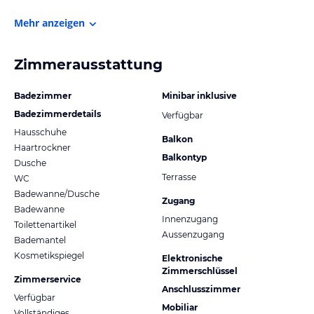
Mehr anzeigen
Zimmerausstattung
Badezimmer
Minibar inklusive
Badezimmerdetails
Verfügbar
Hausschuhe
Balkon
Haartrockner
Balkontyp
Dusche
Terrasse
WC
Badewanne/Dusche
Zugang
Badewanne
Innenzugang
Toilettenartikel
Aussenzugang
Bademantel
Kosmetikspiegel
Elektronische
Zimmerschlüssel
Zimmerservice
Anschlusszimmer
Verfügbar
Mobiliar
Vollständiges