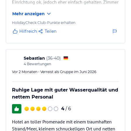
Einrichtung ok, jedoch eher einfach gehalten. Zimmer
etwas hellhörig aber immer sauber. Am Strand keine
Mehr anzeigen
Dusche. Man muss die Dusche im Poolbereich des
Hotels benutzen.
HolidayCheck Club-Punkte erhalten
Hilfreich
Teilen
Sebastian
(
36-40
)
4
Bewertungen
Vor 2 Monaten • Verreist als Gruppe im Juni 2026
Ruhige Lage mit guter Wasserqualität und
nettem Personal
4
/ 6
Hotel an toller Promenade mit einem traumhaften
Strand/Meer, kleinem schnuckeligen Ort und netten