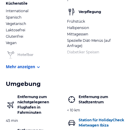
Küchenstile
International
Verpflegung
Spanisch
Frühstück
Vegetarisch
Halbpension
Laktosefrei
Mittagessen
Glutenfrei
Spezielle Diät-Menüs (auf
Vegan
Anfrage)
Diabetiker Speisen
Hotelbar
Mehr anzeigen
Umgebung
Entfernung zum
Entfernung zum
nächstgelegenen
Stadtzentrum
Flughafen in
< 10 km
Fahrminuten
Station für HolidayCheck
45 min
Mietwagen Ibiza