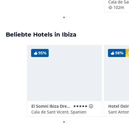
Cala de Sa
102m
Beliebte Hotels in Ibiza
95%
98%
El Somni Ibiza Dream Hotel by Grupotel
Hotel Osir
Cala de Sant Vicent, Spanien