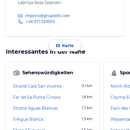
Labritja Ibiza Spanien
imperio@grupotel.com
+34 971320055
Karte
Interessantes in der Nähe
Sehenswürdigkeiten
Spor
Strand Cala San Vicente
0,1
km
North Rid
Far de Sa Punta Grossa
1,6
km
Coyma-En
Strand Aguas Blancas
1,7
km
Faro des
S'Aigua Blanca
1,9
km
Wasserpa
2,5
km