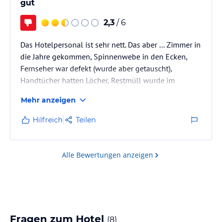
gut
2,3
/ 6
Das Hotelpersonal ist sehr nett. Das aber … Zimmer in
die Jahre gekommen, Spinnenwebe in den Ecken,
Fernseher war defekt (wurde aber getauscht),
Handtücher hatten Löcher, Restmüll wurde im
Hotelzimmer auf der Anrichte vergessen, Bettlaken
Mehr anzeigen
waren mit Fettflecken überseht (in zwei Zimmern die
wir gebucht hatten war das der Fall), Türfunier löst
Hilfreich
Teilen
sich … das waren nur einige Dinge !
Alle Bewertungen anzeigen
Fragen zum Hotel
(
8
)