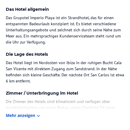
Das Hotel allgemein
Das Grupotel Imperio Playa ist ein Strandhotel, das für einen
entspannten Badeurlaub konzipiert ist. Es bietet verschiedene
Unterhaltungsangebote und zeichnet sich durch seine Nähe zum
Meer aus. Ein mehrsprachiges Kundenserviceteam steht rund um
die Uhr zur Verfügung.
Die Lage des Hotels
Das Hotel liegt im Nordosten von Ibiza in der ruhigen Bucht Cala
San Vicente mit direktem Zugang zum Sandstrand. In der Nähe
befinden sich kleine Geschäfte. Der nächste Ort San Carlos ist etwa
6 km entfernt.
Zimmer / Unterbringung im Hotel
Die Zimmer des Hotels sind klimatisiert und verfügen über
Annehmlichkeiten wie einen Balkon, einen Flachbild-TV, einen
Schreibtisch und ein eigenes Badezimmer mit Badewanne. Es
Mehr anzeigen
stehen verschiedene Zimmertypen zur Verfügung, darunter
Doppelzimmer mit Meerblick und Landblick.