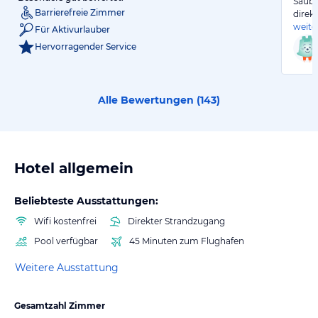
Saube
Barrierefreie Zimmer
direk
weite
Für Aktivurlauber
Hervorragender Service
Alle Bewertungen (
143
)
Hotel allgemein
Beliebteste Ausstattungen:
Wifi kostenfrei
Direkter Strandzugang
Pool verfügbar
45 Minuten zum Flughafen
Weitere Ausstattung
Gesamtzahl Zimmer