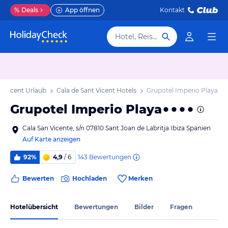
%
Deals
App öffnen
Kontakt
Hotel, Reiseziel
t Vicent Urlaub
Cala de Sant Vicent Hotels
Grupotel Imperio Playa
Grupotel Imperio Playa
Cala San Vicente, s/n 07810 Sant Joan de Labritja Ibiza Spanien
Auf Karte anzeigen
143
Bewertungen
92%
4,9
/ 6
Bewerten
Hochladen
Merken
Hotelübersicht
Bewertungen
Bilder
Fragen