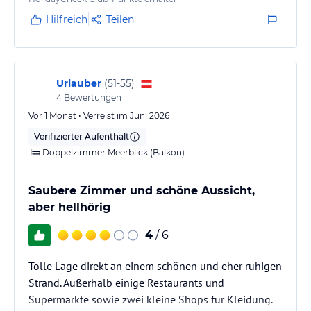
muss die Dusche im Poolbereich des Hotels
Hilfreich
Teilen
benutzen.
Der Check in war kühl und etwas unpersönlich.
Personal beim Essen sehr nett.
Urlauber
(
51-55
)
4
Bewertungen
Vor 1 Monat • Verreist im Juni 2026
Verifizierter Aufenthalt
Doppelzimmer Meerblick (Balkon)
Saubere Zimmer und schöne Aussicht,
aber hellhörig
4
/ 6
Tolle Lage direkt an einem schönen und eher ruhigen
Strand. Außerhalb einige Restaurants und
Supermärkte sowie zwei kleine Shops für Kleidung.