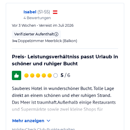
Isabel
(
51-55
)
4
Bewertungen
Vor 3 Wochen • Verreist im Juli 2026
Verifizierter Aufenthalt
Doppelzimmer Meerblick (Balkon)
Preis- Leistungsverhältniss passt Urlaub in
schöner und ruhiger Bucht
5
/ 6
Sauberes Hotel in wunderschöner Bucht. Tolle Lage
direkt an einem schönen und eher ruhigen Strand.
Das Meer ist traumhaft.Außerhalb einige Restaurants
und Supermärkte sowie zwei kleine Shops für
Kleidung. Einrichtung ok, jedoch eher einfach
Mehr anzeigen
gehalten. Zimmer etwas hellhörig aber immer sauber.
Am Strand leider keine funktionierende Dusche. Man
HolidayCheck Club-Punkte erhalten