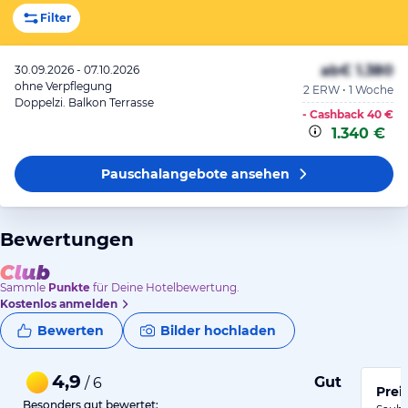
Filter
ab
€ 1.380
30.09.2026 - 07.10.2026
ohne Verpflegung
2 ERW • 1 Woche
Doppelzi. Balkon Terrasse
- Cashback
40 €
1.340 €
Pauschalangebote
ansehen
Bewertungen
Sammle
Punkte
für Deine Hotelbewertung.
Kostenlos anmelden
Bewerten
Bilder hochladen
4,9
Gut
/ 6
Besonders gut bewertet: