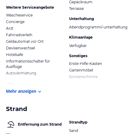
Gepäckraum
Weitere Serviceangebote
Terrasse
Wäscheservice
Unterhaltung
Concierge
Abendprogramm/-unterhaltung
Arzt
Fahrradverleih
Klimaanlage
Geldautomat vor Ort
Verfügbar
Devisenwechsel
Hotelsafe
Sonstiges
Informationsschalter für
Erste-Hilfe-Kasten
Ausflüge
Gartenmöbel
Autovermietung
Sonnenschirme
Mehr anzeigen
Strand
Strandtyp
Entfernung zum Strand
Sand