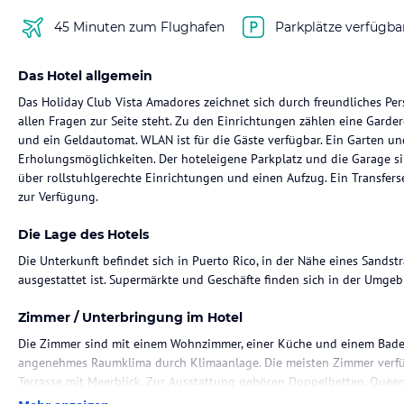
45 Minuten zum Flughafen
Parkplätze verfügba
Das Hotel allgemein
Das Holiday Club Vista Amadores zeichnet sich durch freundliches Per
allen Fragen zur Seite steht. Zu den Einrichtungen zählen eine Gard
und ein Geldautomat. WLAN ist für die Gäste verfügbar. Ein Garten un
Erholungsmöglichkeiten. Der hoteleigene Parkplatz und die Garage si
über rollstuhlgerechte Einrichtungen und einen Aufzug. Ein Transfers
zur Verfügung.
Die Lage des Hotels
Die Unterkunft befindet sich in Puerto Rico, in der Nähe eines Sands
ausgestattet ist. Supermärkte und Geschäfte finden sich in der Umge
Zimmer / Unterbringung im Hotel
Die Zimmer sind mit einem Wohnzimmer, einer Küche und einem Bade
angenehmes Raumklima durch Klimaanlage. Die meisten Zimmer verfüg
Terrasse mit Meerblick. Zur Ausstattung gehören Doppelbetten, Queen
Kochnische mit Kühlschrank, Mikrowelle und Tee-/Kaffeemaschine. Jed