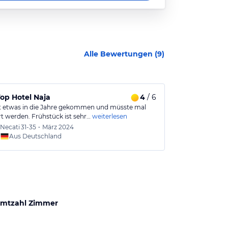
Alle Bewertungen (
9
)
op Hotel Naja
4
/ 6
Super Zimme
st etwas in die Jahre gekommen und müsste mal
Wir waren im J
rt werden. Frühstück ist sehr…
weiterlesen
Gutes über di
Necati
31-35
•
März 2024
Luca
19
Aus Deutschland
Aus
mtzahl Zimmer