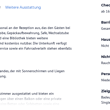
Chec
r
Weitere Ausstattung
ab 16
Barri
sonal an der Rezeption aus, das den Gästen bei
Gesam
erobe, Gepäckaufbewahrung, Safe, Wechselstube
d eine Bibliothek bieten weitere
Haus
nd kostenlos nutzbar. Die Unterkunft verfügt
Nicht
ervice sowie ein Fahrradverleih stehen ebenfalls
Nich
Rauch
trandes, der mit Sonnenschirmen und Liegen
Pers
bung.
Niede
Ziel
zimmer ausgestattet und bieten ein
Badeu
en über einen Balkon oder eine private
Singl
size-Betten oder Sofabetten sowie eine
es Zimmer ist auch mit einem Safe, einem