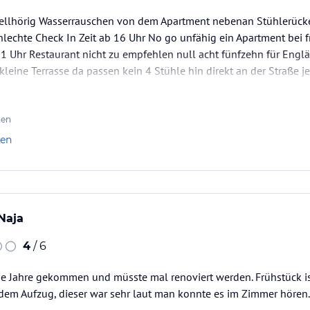
 hellhörig Wasserrauschen von dem Apartment nebenan Stühlerück
lechte Check In Zeit ab 16 Uhr No go unfähig ein Apartment bei 
 Uhr Restaurant nicht zu empfehlen null acht fünfzehn für Englän
eine Terrasse da passen kein 4 Stühle hin direkt an der Straße j
 jemand schlecht zu Fuß ist oder behindert schnell…
ten
len
Naja
4
/ 6
die Jahre gekommen und müsste mal renoviert werden. Frühstück is
em Aufzug, dieser war sehr laut man konnte es im Zimmer hören.