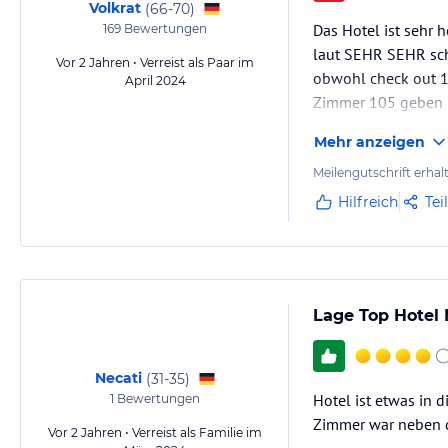
Volkrat
(
66-70
)
Das Hotel ist sehr
169
Bewertungen
laut SEHR SEHR sch
Vor 2 Jahren • Verreist als Paar im
obwohl check out 11
April 2024
Zimmer 105 geben kl
was wichtiges wenn
Mehr anzeigen
Meilengutschrift erhal
Hilfreich
Tei
Lage Top Hotel 
Necati
(
31-35
)
Hotel ist etwas in 
1
Bewertungen
Zimmer war neben d
Vor 2 Jahren • Verreist als Familie im