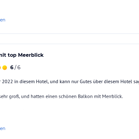
len
it top Meerblick
6
/ 6
r 2022 in diesem Hotel, und kann nur Gutes über diesem Hotel sa
sehr groß, und hatten einen schönen Balkon mit Merrblick.
ücher und Reinigung.
len