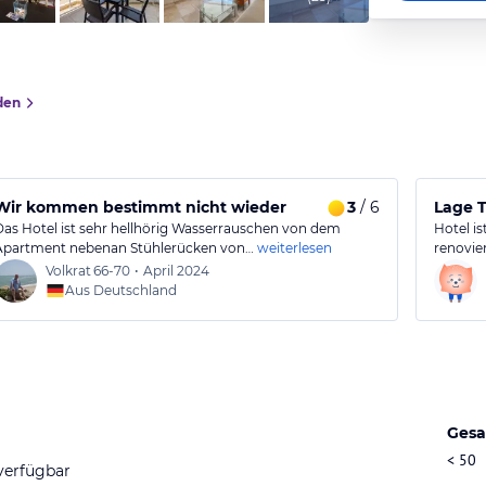
den
Wir kommen bestimmt nicht wieder
3
/ 6
Lage T
Das Hotel ist sehr hellhörig Wasserrauschen von dem
Hotel i
Apartment nebenan Stühlerücken von…
weiterlesen
renovie
Volkrat
66-70
•
April 2024
Aus Deutschland
Gesa
< 50
verfügbar