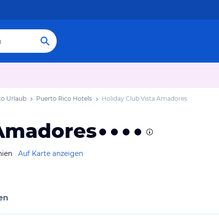
co Urlaub
Puerto Rico Hotels
Holiday Club Vista Amadores
 Amadores
nien
Auf Karte anzeigen
en