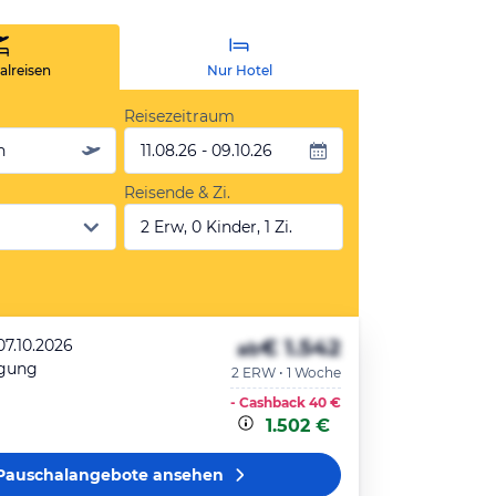
lreisen
Nur Hotel
Reisezeitraum
n
11.08.26 - 09.10.26
Reisende & Zi.
2 Erw, 0 Kinder, 1 Zi.
€ 1.542
07.10.2026
ab
egung
2 ERW • 1 Woche
- Cashback
40 €
1.502 €
Pauschalangebote
ansehen