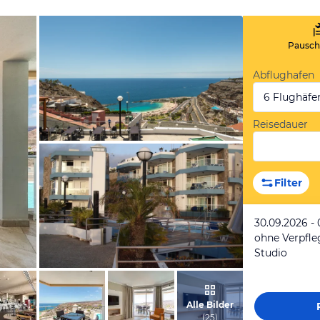
Pauscha
Abflughafen
6 Flughäfe
Reisedauer
vom Hotelier, März 2022
Filter
30.09.2026 - 
ohne Verpfl
Studio
von Nathalie, April 2010
Alle Bilder
(
25
)