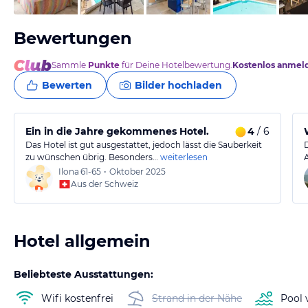
Bewertungen
Sammle
Punkte
für Deine Hotelbewertung.
Kostenlos anmel
Bewerten
Bilder hochladen
Ein in die Jahre gekommenes Hotel.
4
/ 6
Das Hotel ist gut ausgestattet, jedoch lässt die Sauberkeit
zu wünschen übrig. Besonders…
weiterlesen
Ilona
61-65
•
Oktober 2025
Aus der Schweiz
Hotel allgemein
Beliebteste Ausstattungen:
Wifi kostenfrei
Strand in der Nähe
Pool 