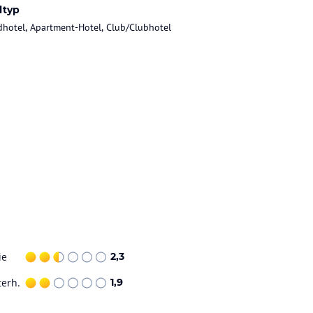
ltyp
dhotel, Apartment-Hotel, Club/Clubhotel
ie
2,3
terh.
1,9