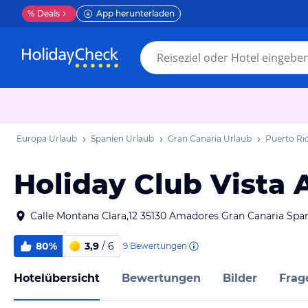
%
Deals
App herunterladen
Europa Urlaub
Spanien Urlaub
Gran Canaria Urlaub
Puerto Ri
Holiday Club Vista
Calle Montana Clara,12 35130 Amadores Gran Canaria Spa
80%
3,9
/ 6
9
Bewertungen
Hotelübersicht
Bewertungen
Bilder
Frag