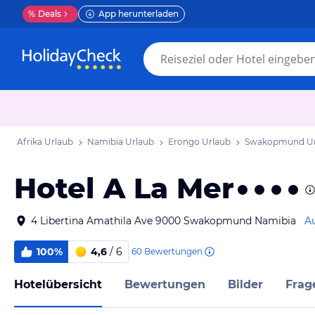
%
Deals
App herunterladen
Afrika Urlaub
Namibia Urlaub
Erongo Urlaub
Swakopmund Ur
Hotel A La Mer
4 Libertina Amathila Ave 9000 Swakopmund Namibia
Au
100%
4,6
/ 6
60
Bewertungen
Hotelübersicht
Bewertungen
Bilder
Frag