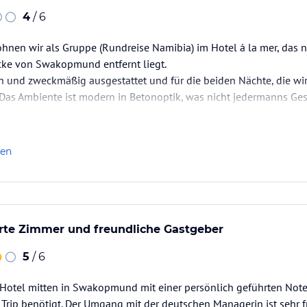
4
/ 6
n wir als Gruppe (Rundreise Namibia) im Hotel á la mer, das nur
ke von Swakopmund entfernt liegt.
ch und zweckmäßig ausgestattet und für die beiden Nächte, die wir
 Das Ambiente ist modern in Betonoptik, was nicht jedermanns Ges
l der bisherigen Unterkünfte der Rundreise besser.
mich wohl gefühlt. Ich hatte ein Zimmer im…
len
erte Zimmer und freundliche Gastgeber
5
/ 6
 Hotel mitten in Swakopmund mit einer persönlich geführten No
rip benötigt. Der Umgang mit der deutschen Managerin ist sehr f