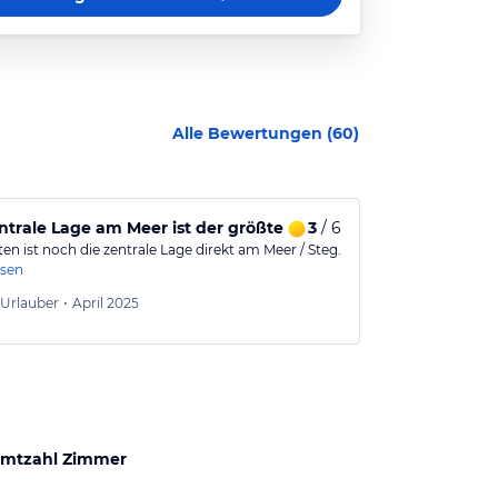
Alle Bewertungen (
60
)
ntrale Lage am Meer ist der größte Vorteil, ansonsten schlic
3
/ 6
Nahe zum M
n ist noch die zentrale Lage direkt am Meer / Steg.
Sehr gute Lag
esen
braucht man n
Jürgen
Urlauber
•
April 2025
Aus
mtzahl Zimmer