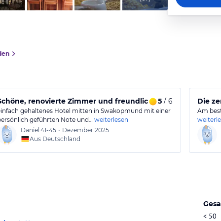
den
Schöne, renovierte Zimmer und freundliche Gastgeber
5
/ 6
Die ze
einfach gehaltenes Hotel mitten in Swakopmund mit einer
Am beste
persönlich geführten Note und…
weiterlesen
weiterl
Daniel
41-45
•
Dezember 2025
Aus Deutschland
Gesa
< 50