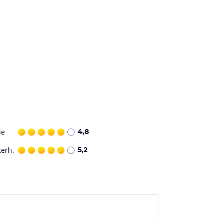
ie
4,8
terh.
5,2