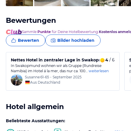
Bewertungen
Sammle
Punkte
für Deine Hotelbewertung.
Kostenlos anmel
Bewerten
Bilder hochladen
Nettes Hotel in zentraler Lage in Swakopmund
4
/ 6
In Swakopmund wohnen wir als Gruppe (Rundreise
Namibia) im Hotel á la mer, das nur ca. 100…
weiterlesen
Susanne
61-65
•
September 2025
Aus Deutschland
Hotel allgemein
Beliebteste Ausstattungen: