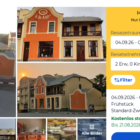
Nur 
Reisezeitrau
04.09.26 - 
Reiseteilneh
2 Erw, 0 Kin
von Susanne, September 2025
Filter
04.09.2026 -
Frühstück
Standard-Zw
Kostenlos st
Bis 21.08.202
von Peter, August 2023
Alle Bilder
(
67
)