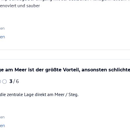
renoviert und sauber
ten
len
ge am Meer ist der größte Vorteil, ansonsten schlich
3
/ 6
die zentrale Lage direkt am Meer / Steg.
ten
len