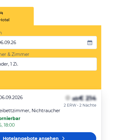
Hotel
m
06.09.26
mer & Zimmer
der, 1 Zi.
€ 214
 06.09.2026
ab
2 ERW • 2 Nächte
eibettzimmer, Nichtraucher
ornierbar
6, 18:00
Hotelangebote
ansehen