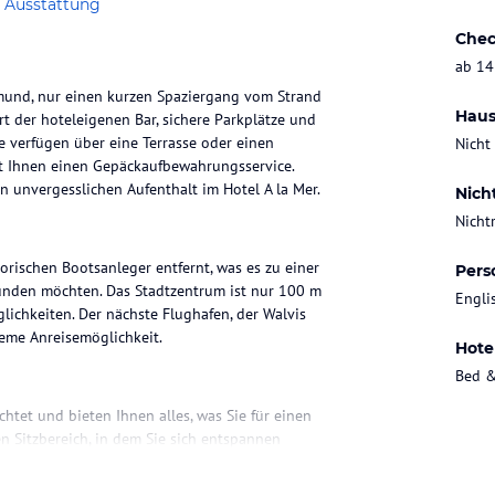
 Ausstattung
Chec
ab 14
pmund, nur einen kurzen Spaziergang vom Strand
Haus
t der hoteleigenen Bar, sichere Parkplätze und
e verfügen über eine Terrasse oder einen
Nicht
et Ihnen einen Gepäckaufbewahrungsservice.
unvergesslichen Aufenthalt im Hotel A la Mer.
Nich
Nicht
orischen Bootsanleger entfernt, was es zu einer
Pers
unden möchten. Das Stadtzentrum ist nur 100 m
Engli
lichkeiten. Der nächste Flughafen, der Walvis
ueme Anreisemöglichkeit.
Hote
Bed &
htet und bieten Ihnen alles, was Sie für einen
 Sitzbereich, in dem Sie sich entspannen
on, von denen aus Sie den Blick auf die
adezimmer mit einer Dusche. Kostenloses