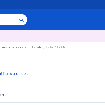
laub
Swakopmund Hotels
Hotel A La Mer
f Karte anzeigen
en