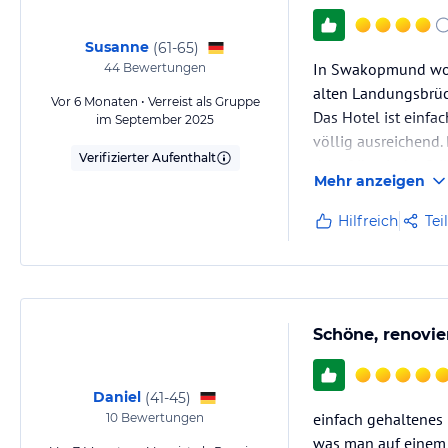
Susanne
(
61-65
)
In Swakopmund wohne
44
Bewertungen
alten Landungsbrüc
Vor 6 Monaten • Verreist als Gruppe
Das Hotel ist einfa
im September 2025
völlig ausreichend.
Verifizierter Aufenthalt
der afrikanische Sti
Mehr anzeigen
Trotzdem habe ich 
Hilfreich
Tei
Schöne, renovi
Daniel
(
41-45
)
einfach gehaltenes
10
Bewertungen
was man auf einem T