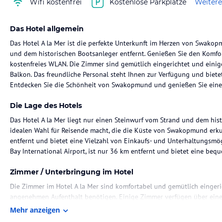
Wifi kostenfrei
Kostenlose Parkplätze
Weitere
Das Hotel allgemein
Das Hotel A la Mer ist die perfekte Unterkunft im Herzen von Swako
und dem historischen Bootsanleger entfernt. Genießen Sie den Komfor
kostenfreies WLAN. Die Zimmer sind gemütlich eingerichtet und einig
Balkon. Das freundliche Personal steht Ihnen zur Verfügung und biet
Entdecken Sie die Schönheit von Swakopmund und genießen Sie einen 
Die Lage des Hotels
Das Hotel A la Mer liegt nur einen Steinwurf vom Strand und dem hist
idealen Wahl für Reisende macht, die die Küste von Swakopmund erk
entfernt und bietet eine Vielzahl von Einkaufs- und Unterhaltungsmög
Bay International Airport, ist nur 36 km entfernt und bietet eine beq
Zimmer / Unterbringung im Hotel
Die Zimmer im Hotel A la Mer sind komfortabel und gemütlich eingeric
angenehmen Aufenthalt benötigen. Einige Zimmer verfügen über einen
können. Bestimmte Zimmer bieten zudem eine Terrasse oder einen Balk
Mehr anzeigen
Umgebung genießen können. Jedes Zimmer verfügt über ein eigenes B