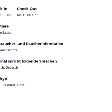
k-In
Check-Out
:00 Uhr
bis 10:00 Uhr
tiere
 erlaubt
traucher- und Raucherinformation
raucherhotel
onal spricht folgende Sprachen
sch, Deutsch
ltyp
 Breakfast, Hotel