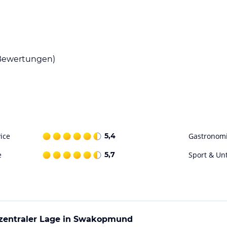
 mit erfrischenden Getränken verwöhnen lassen
estaurants und Cafés, in denen Sie lokale
ewertungen)
ulinarische Vielfalt und lassen Sie sich von
tmöglichkeiten. Genießen Sie einen
 historischen Sehenswürdigkeiten in der
lft Ihnen gerne bei der Organisation von
ice
5,4
Gastronom
mund und erleben Sie unvergessliche Momente
e
5,7
Sport & Un
ohne Gewähr. Bitte lies vor der Buchung die
n zentraler Lage in Swakopmund