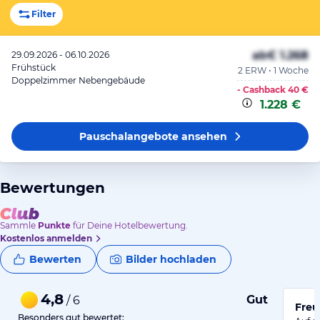
Filter
ab
€ 1.268
29.09.2026 - 06.10.2026
Frühstück
2 ERW • 1 Woche
Doppelzimmer Nebengebäude
- Cashback
40 €
1.228 €
Pauschalangebote
ansehen
Bewertungen
Sammle
Punkte
für Deine Hotelbewertung.
Kostenlos anmelden
Bewerten
Bilder hochladen
4,8
Gut
/ 6
Freu
Besonders gut bewertet: