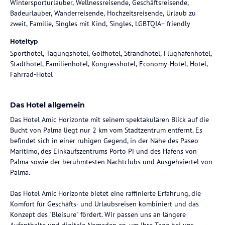
Wintersporturlauber, Wellnessreisende, Geschäftsreisende,
Badeurlauber, Wanderreisende, Hochzeitsreisende, Urlaub zu
zweit, Familie, Singles mit Kind, Singles, LGBTQIA+ friendly
Hoteltyp
Sporthotel, Tagungshotel, Golfhotel, Strandhotel, Flughafenhotel,
Stadthotel, Familienhotel, Kongresshotel, Economy-Hotel, Hotel,
Fahrrad-Hotel
Das Hotel allgemein
Das Hotel Amic Horizonte mit seinem spektakulären Blick auf die
Bucht von Palma liegt nur 2 km vom Stadtzentrum entfernt. Es
befindet sich in einer ruhigen Gegend, in der Nähe des Paseo
Marítimo, des Einkaufszentrums Porto Pi und des Hafens von
Palma sowie der berühmtesten Nachtclubs und Ausgehviertel von
Palma.
Das Hotel Amic Horizonte bietet eine raffinierte Erfahrung, die
Komfort für Geschäfts- und Urlaubsreisen kombiniert und das
Konzept des "Bleisure" fördert. Wir passen uns an längere
Aufenthalte und digitale Nomaden an, um Ihre Tage bei uns