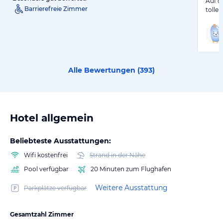
Auf d
Barrierefreie Zimmer
tolle
Alle Bewertungen (
393
)
Hotel allgemein
Beliebteste Ausstattungen:
Wifi kostenfrei
Strand in der Nähe
Pool verfügbar
20 Minuten zum Flughafen
Weitere Ausstattung
Parkplätze verfügbar
Gesamtzahl Zimmer