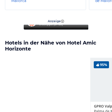
Mallorca
de Mallor
“
Top Hotel
”
Anzeige
Giuseppe
(
51-55
)
Hotels in der Nähe von Hotel Amic
Horizonte
95%
Palma de M