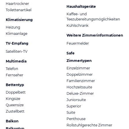
Haartrockner
Haushaltsgeräte
Toilettenartikel
Kaffee- und
Teezubereitungsmöglichkeiten
Klimatisierung
Kühlschrank
Heizung
Klimaanlage
Weitere Zimmerinformationen
TV-Empfang
Feuermelder
Satelliten-TV
Safe
Zimmertypen
Multimedia
Einzelzimmer
Telefon
Doppelzimmer
Fernseher
Familienzimmer
Bettentyp
Hochzeitssuite
Doppelbett
Deluxe-Zimmer
Kingsize
Juniorsuite
Queensize
Superior
Zustellbett
Suite
Penthouse
Balkon
Rollstuhlgerechte Zimmer
Balkontyp