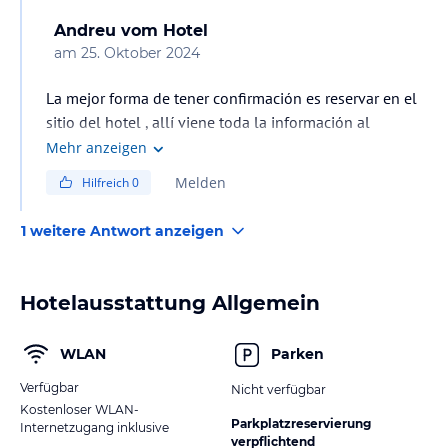
Andreu
vom Hotel
am
25. Oktober 2024
La mejor forma de tener confirmación es reservar en el
sitio del hotel , allí viene toda la información al
momento
Mehr anzeigen
Melden
Hilfreich
0
1 weitere Antwort anzeigen
Hotelausstattung Allgemein
WLAN
Parken
Verfügbar
Nicht verfügbar
Kostenloser WLAN-
Parkplatzreservierung
Internetzugang inklusive
verpflichtend