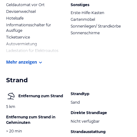
Geldautomat vor Ort
Sonstiges
Devisenwechsel
Erste-Hilfe-Kasten
Hotelsafe
Gartenmöbel
Informationsschalter für
Sonnenliegen/ Strandkörbe
Ausflüge
Sonnenschirme
Ticketservice
Autovermietung
Ladestation für Elektroautos
Mehr anzeigen
Strand
Strandtyp
Entfernung zum Strand
Sand
5 km
Direkte Strandlage
Entfernung zum Strand in
Nicht verfügbar
Gehminuten
> 20 min
Strandausstattung