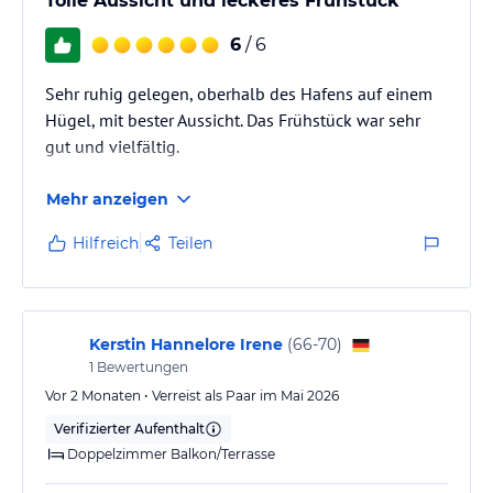
Tolle Aussicht und leckeres Frühstück
Sonnenterrasse.
6
/ 6
Sonstige Einrichtungen und Services
Amic Horizonte *** Das Hotel bietet kostenfreies WLAN für Gäste in
Sehr ruhig gelegen, oberhalb des Hafens auf einem
allen öffentlichen Bereichen und die Rezeption können mit
Hügel, mit bester Aussicht. Das Frühstück war sehr
Transfers, Ausflüge, Mietwagen und lokale Informationen, Museen,
gut und vielfältig.
Restaurants und Aktivitäten zu unterstützen. Unser Restaurant und
Pool, der von Terrassen umgeben, wo Snacks.
Mehr anzeigen
Hinweis:
Allgemeine und unverbindliche
Hilfreich
Teilen
Hoteliers-/Veranstalter-/Kataloginformationen. Alle Angaben
ohne Gewähr und ohne Prüfung durch HolidayCheck. Bitte
lies vor der Buchung die verbindlichen
Angebotsdetails
des
jeweiligen Veranstalters.
Kerstin Hannelore Irene
(
66-70
)
1
Bewertungen
Vor 2 Monaten • Verreist als Paar im Mai 2026
Verifizierter Aufenthalt
Doppelzimmer Balkon/Terrasse