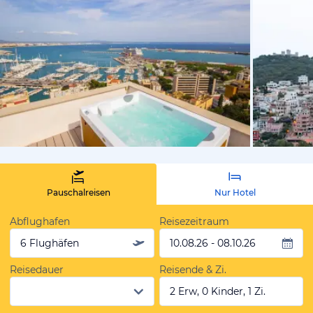
vom Hotelie
Pauschalreisen
Nur Hotel
Abflughafen
Reisezeitraum
6 Flughäfen
10.08.26 - 08.10.26
Reisedauer
Reisende & Zi.
2 Erw, 0 Kinder, 1 Zi.