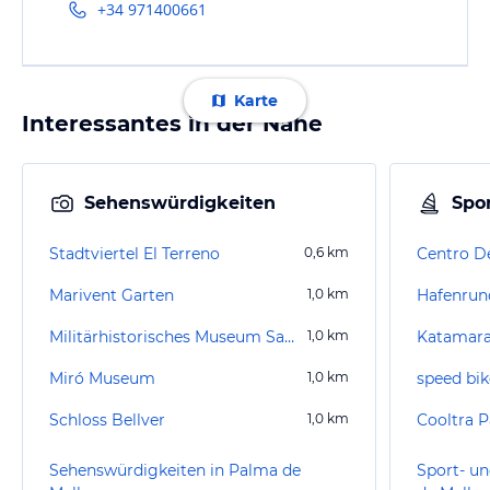
+34 971400661
Karte
Interessantes in der Nähe
Sehenswürdigkeiten
Spor
Stadtviertel El Terreno
0,6
km
Marivent Garten
1,0
km
Militärhistorisches Museum San Carlos
1,0
km
Katamara
Miró Museum
1,0
km
speed bik
Schloss Bellver
1,0
km
Sehenswürdigkeiten in Palma de
Sport- un