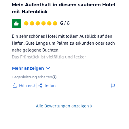
Mein Aufenthalt in diesem sauberen Hotel
mit Hafenblick
6
/ 6
Ein sehr schönes Hotel mit tollem Ausblick auf den
Hafen. Gute Lange um Palma zu erkunden oder auch
nahe gelegene Buchten.
Das Frühstück ist vielfältig und lecker.
Die Zimmer sind sehr geräumig und sauber.
Mehr anzeigen
Ausgestattet mit einem Kühlschrank und einem Safe
sowie zusätzlichen Decken.
Gegenleistung erhalten
Unser Aufenthalt war sehr angenehm.
Hilfreich
Teilen
Alle Bewertungen anzeigen