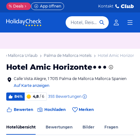
%
Deals
App öffnen
Kontakt
Hotel, Reiseziel
 de Mallorca Urlaub
Palma de Mallorca Hotels
Hotel Amic Horizonte
Hotel Amic Horizonte
Calle Vista Alegre, 1 7015 Palma de Mallorca Mallorca Spanien
Auf Karte anzeigen
393
Bewertungen
84%
4,8
/ 6
Bewerten
Hochladen
Merken
Hotelübersicht
Bewertungen
Bilder
Fragen