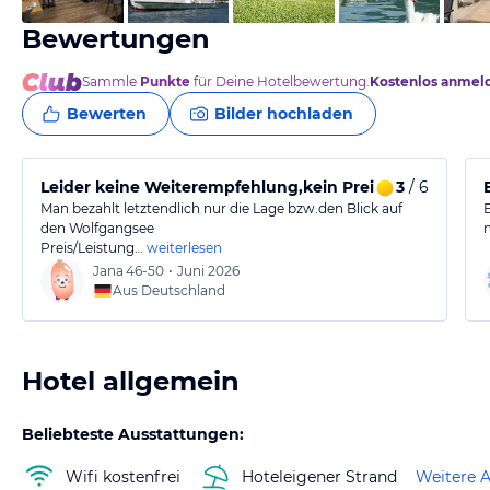
Bewertungen
Sammle
Punkte
für Deine Hotelbewertung.
Kostenlos anmel
Bewerten
Bilder hochladen
Leider keine Weiterempfehlung,kein Preis/Leistungsver
3
/ 6
Man bezahlt letztendlich nur die Lage bzw.den Blick auf
den Wolfgangsee
Preis/Leistung…
weiterlesen
Jana
46-50
•
Juni 2026
Aus Deutschland
Hotel allgemein
Beliebteste Ausstattungen:
Wifi kostenfrei
Hoteleigener Strand
Weitere 