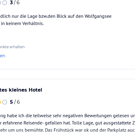
3
/ 6
ndlich nur die Lage bzw.den Blick auf den Wolfgangsee
 in keinem Verhältnis.
nkte erhalten
len
es kleines Hotel
5
/ 6
ng habe ich die teilweise sehr negativen Bewertungen gelesen un
hr erfahrene Reisende- gefallen hat. Tolle Lage, gut ausgestattete 
 sehr um uns bemühte. Das Frühstück war ok und der Parkplatz auch