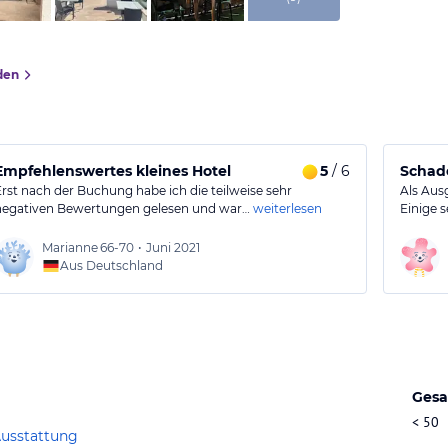
den
hältnis 😏
Empfehlenswertes kleines Hotel
5
/ 6
Schade
Erst nach der Buchung habe ich die teilweise sehr
Als Aus
negativen Bewertungen gelesen und war…
weiterlesen
Einige 
Marianne
66-70
•
Juni 2021
Aus Deutschland
Gesa
< 50
Ausstattung