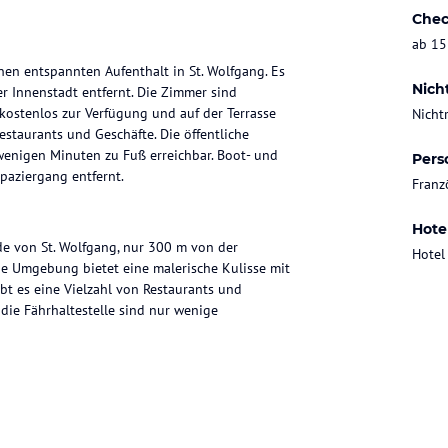
Chec
ab 15
nen entspannten Aufenthalt in St. Wolfgang. Es
Nich
 Innenstadt entfernt. Die Zimmer sind
 kostenlos zur Verfügung und auf der Terrasse
Nicht
staurants und Geschäfte. Die öffentliche
 wenigen Minuten zu Fuß erreichbar. Boot- und
Pers
paziergang entfernt.
Franz
Hote
de von St. Wolfgang, nur 300 m von der
Hotel
Die Umgebung bietet eine malerische Kulisse mit
bt es eine Vielzahl von Restaurants und
 die Fährhaltestelle sind nur wenige
 gemütlich eingerichtet sind. Die meisten
und Erholung bietet. Zur Ausstattung gehören
en stehen auch zwei Familienzimmer zur