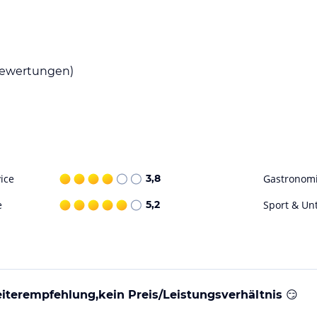
nen Sie kulinarische Köstlichkeiten genießen
ewertungen)
, das einen guten Start in den Tag garantiert.
ie sich entspannen und die Sonne genießen
ung, in dem Sie trainieren und neue Energie
ice
3,8
Gastronom
ohne Gewähr. Bitte lies vor der Buchung die
e
5,2
Sport & Un
iterempfehlung,kein Preis/Leistungsverhältnis 😏