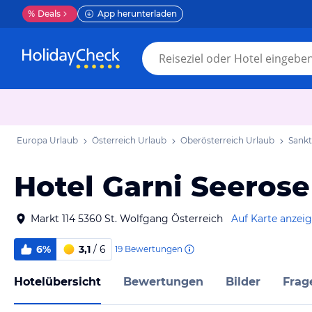
%
Deals
App herunterladen
Europa Urlaub
Österreich Urlaub
Oberösterreich Urlaub
Sankt
Hotel Garni Seerose
Markt 114 5360 St. Wolfgang Österreich
Auf Karte anzei
6%
3,1
/ 6
19
Bewertungen
Hotelübersicht
Bewertungen
Bilder
Frag