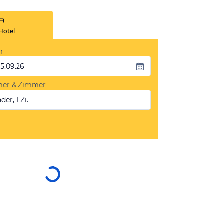
Hotel
m
05.09.26
mer & Zimmer
der, 1 Zi.