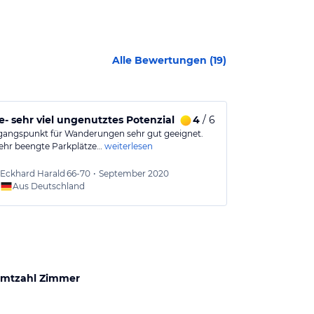
Alle Bewertungen (
19
)
- sehr viel ungenutztes Potenzial
4
/ 6
Wandern am
gangspunkt für Wanderungen sehr gut geeignet.
Kleines Hotel m
sehr beengte Parkplätze…
weiterlesen
Frühstückspens
Eckhard Harald
66-70
•
September 2020
David
Aus Deutschland
Aus
mtzahl Zimmer