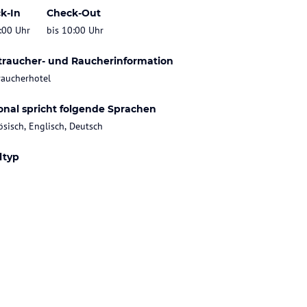
k-In
Check-Out
:00 Uhr
bis 10:00 Uhr
traucher- und Raucherinformation
raucherhotel
onal spricht folgende Sprachen
ösisch, Englisch, Deutsch
ltyp