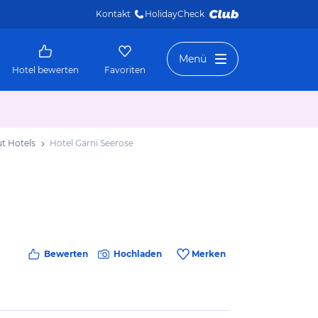
Kontakt
HolidayCheck 
Menü
Hotel bewerten
Favoriten
t Hotels
Hotel Garni Seerose
Bewerten
Hochladen
Merken