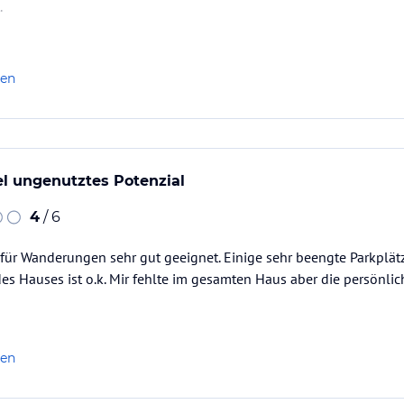
.
len
el ungenutztes Potenzial
4
/ 6
ür Wanderungen sehr gut geeignet. Einige sehr beengte Parkplätz
es Hauses ist o.k. Mir fehlte im gesamten Haus aber die persönlic
len