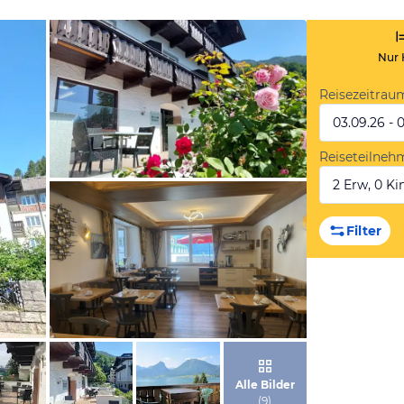
Nur 
Reisezeitrau
03.09.26 - 
Reiseteilneh
2 Erw, 0 Kin
von Booking.com
Filter
von Booking.com
Alle Bilder
(
9
)