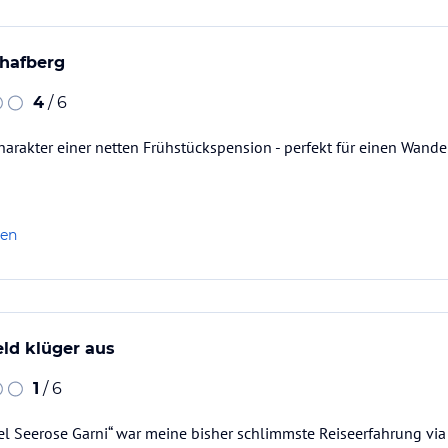
hafberg
4
/ 6
harakter einer netten Frühstückspension - perfekt für einen Wande
len
eld klüger aus
1
/ 6
el Seerose Garni“ war meine bisher schlimmste Reiseerfahrung vi