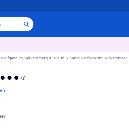
 Wolfgang im Salzkammergut Urlaub
Sankt Wolfgang im Salzkammergu
gen
en