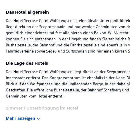
Das Hotel allgemein
Das Hotel Seerose Garni Wolfgangsee ist eine ideale Unterkunft für ei
liegt direkt an der Seepromenade und nur wenige Gehminuten von der
gemütlich eingerichtet und fast alle bieten einen Balkon. WLAN steht
können Sie sich entspannen. In der Umgebung finden Sie zahlreiche Re
Bushaltestelle, der Bahnhof und die Fährhaltestelle sind ebenfalls in
Fahrradverleihe sowie Segel- und Surfschulen sind nur einen kurzen S
Die Lage des Hotels
Das Hotel Seerose Garni Wolfgangsee liegt direkt an der Seepromena
Innenstadt entfernt. Das Kongresszentrum ist ebenfalls in der Nähe. 
Blick auf den Wolfgangsee und die umliegenden Berge. In der Nähe gi
Geschäften. Die öffentliche Bushaltestelle, der Bahnhof Schafberg und
Gehminuten vom Hotel entfernt.
Zimmer / Unterbringung im Hotel
Das Hotel Seerose Garni Wolfgangsee verfügt über 25 Zimmer, die alle
Mehr anzeigen
Zimmer bieten einen Balkon, der zusätzlichen Raum für Entspannung 
ein TV mit Kabelempfang und ein eigenes Bad mit Dusche. Für Famili