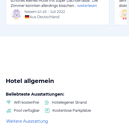
schönes kleines Hotel mit super Dachterrasse...Die
Sehr 
Zimmer könnten allerdings bisschen…
weiterlesen
diskr
Nesem
41-45
•
Juli 2022
Aus Deutschland
Hotel allgemein
Beliebteste Ausstattungen:
Wifi kostenfrei
Hoteleigener Strand
Pool verfügbar
Kostenlose Parkplätze
Weitere Ausstattung