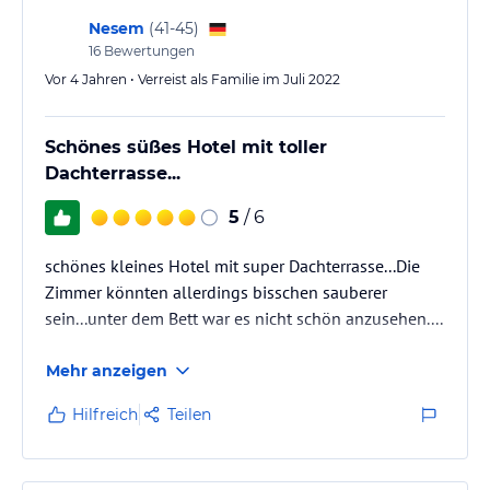
Faust. Kostenfreie Privatparkplätze stehen Ihnen zur Verfügung.
Nesem
(
41-45
)
Hinweis:
Verfasst von HolidayCheck mit Hilfe von KI. Alle
16
Bewertungen
Angaben ohne Gewähr. Bitte lies vor der Buchung die
Vor 4 Jahren • Verreist als Familie im Juli 2022
verbindlichen
Angebotsdetails
des jeweiligen Veranstalters.
Schönes süßes Hotel mit toller
Dachterrasse...
5
/ 6
schönes kleines Hotel mit super Dachterrasse...Die
Zimmer könnten allerdings bisschen sauberer
sein...unter dem Bett war es nicht schön anzusehen....
Mehr anzeigen
Hilfreich
Teilen