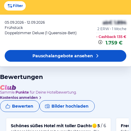
Filter
ab
€ 1.894
05.09.2026 - 12.09.2026
Frühstück
2 ERW • 1 Woche
Doppelzimmer Deluxe (1 Queensize-Bett)
- Cashback
135 €
1.759 €
Pauschalangebote
ansehen
Bewertungen
Sammle
Punkte
für Deine Hotelbewertung.
Kostenlos anmelden
Bewerten
Bilder hochladen
Schönes süßes Hotel mit toller Dachterrasse...
5
/ 6
Freu