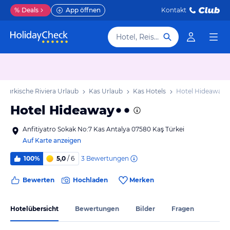
%
Deals
App öffnen
Kontakt
Hotel, Reiseziel
Türkische Riviera Urlaub
Kas Urlaub
Kas Hotels
Hotel Hideaway
Hotel Hideaway
Anfitiyatro Sokak No:7 Kas Antalya 07580 Kaş Türkei
Auf Karte anzeigen
3
Bewertungen
100%
5,0
/ 6
Bewerten
Hochladen
Merken
Hotelübersicht
Bewertungen
Bilder
Fragen