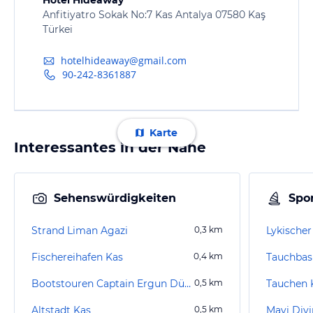
Anfitiyatro Sokak No:7 Kas Antalya 07580 Kaş
Türkei
hotelhideaway@gmail.com
90-242-8361887
Karte
Interessantes in der Nähe
Sehenswürdigkeiten
Spor
Strand Liman Agazi
0,3
km
Lykische
Fischereihafen Kas
0,4
km
Tauchbas
Bootstouren Captain Ergun Dündar
0,5
km
Tauchen 
Altstadt Kas
0,5
km
Mavi Div