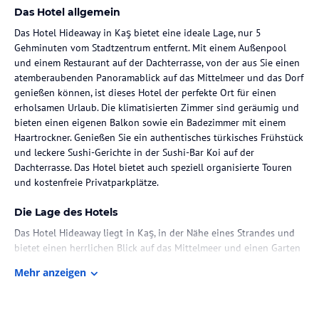
Das Hotel allgemein
Das Hotel Hideaway in Kaş bietet eine ideale Lage, nur 5
Gehminuten vom Stadtzentrum entfernt. Mit einem Außenpool
und einem Restaurant auf der Dachterrasse, von der aus Sie einen
atemberaubenden Panoramablick auf das Mittelmeer und das Dorf
genießen können, ist dieses Hotel der perfekte Ort für einen
erholsamen Urlaub. Die klimatisierten Zimmer sind geräumig und
bieten einen eigenen Balkon sowie ein Badezimmer mit einem
Haartrockner. Genießen Sie ein authentisches türkisches Frühstück
und leckere Sushi-Gerichte in der Sushi-Bar Koi auf der
Dachterrasse. Das Hotel bietet auch speziell organisierte Touren
und kostenfreie Privatparkplätze.
Die Lage des Hotels
Das Hotel Hideaway liegt in Kaş, in der Nähe eines Strandes und
bietet einen herrlichen Blick auf das Mittelmeer und einen Garten
mit Olivenbäumen. Die Lage ist ideal, da das Stadtzentrum von
Mehr anzeigen
Kaş nur 5 Gehminuten entfernt ist.
Zimmer / Unterbringung im Hotel