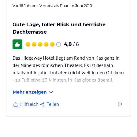
Vor 16 Jahren • Verreist als Paar im Juni 2010
Gute Lage, toller Blick und herrliche
Dachterrasse
4,8
/ 6
Das Hideaway Hotel liegt am Rand von Kas ganz in
der Nähe des römischen Theaters. Es ist deshalb
relativ ruhig, aber trotzdem nicht weit in den Ortskern
- zu Fuß etwa 10 Minuten. In Kas gibt es überall
Restaurants und Geschäfte,, auch in der Nähe des
Mehr anzeigen
Hotels. Die Zimmer sind wie meistens in der Türkei
eher klein mit einem sehr kleinen Balkon. Die
Hilfreich
Teilen
Einrichtung ist modern und sauber aber ohne Luxus.
Es gibt wenig Ablagemöglichkeiten. Unser Zimmer
hatte einen herrlichen Blick, fast wie von der
Dachterrasse. Allerdings…