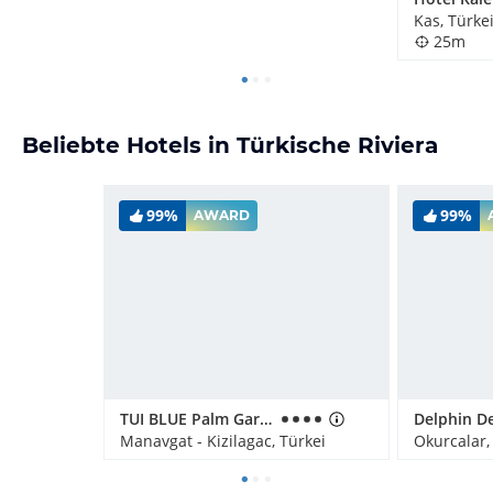
Kas, Türke
25m
Beliebte Hotels in Türkische Riviera
99%
99%
AWARD
TUI BLUE Palm Garden
Manavgat - Kizilagac, Türkei
Okurcalar,