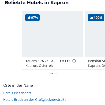
Beliebte Hotels in Kaprun
97%
100%
Tauern SPA Zell am See-Kaprun
Kaprun, Österreich
Kaprun, Ös
Orte in der Nähe
Hotels
Piesendorf
Hotels
Bruck an der Großglocknerstraße