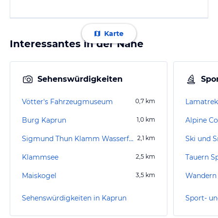
Karte
Interessantes in der Nähe
Sehenswürdigkeiten
Spor
Vötter's Fahrzeugmuseum
0,7
km
Lamatrek
Burg Kaprun
1,0
km
Alpine Co
Sigmund Thun Klamm Wasserfall
2,1
km
Klammsee
2,5
km
Tauern S
Maiskogel
3,5
km
Wandern
Sehenswürdigkeiten in Kaprun
Sport- un