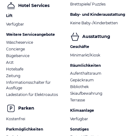
Brettspiele/ Puzzles
Hotel Services
Baby- und Kinderausstattung
Lift
Keine Baby-/Kinderbetten
Verfügbar
Weitere Serviceangebote
Ausstattung
Wäscheservice
Geschäfte
Concierge
Minimarkt/Kiosk
Bügelservice
Arzt
Räumlichkeiten
Hotelsafe
Aufenthaltsraum
Zeitung
Gepäckraum
Informationsschalter für
Bibliothek
Ausflüge
Skiaufbewahrung
Ladestation für Elektroautos
Terrasse
Parken
Klimaanlage
Kostenfrei
Verfügbar
Parkmöglichkeiten
Sonstiges