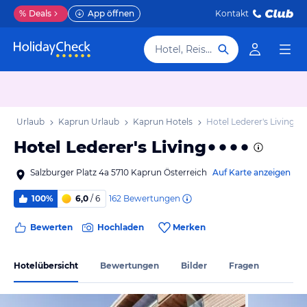
%
Deals
App öffnen
Kontakt
Hotel, Reiseziel
Land Urlaub
Kaprun Urlaub
Kaprun Hotels
Hotel Lederer's Living
Hotel Lederer's Living
Salzburger Platz 4a 5710 Kaprun Österreich
Auf Karte anzeigen
162
Bewertungen
100%
6,0
/ 6
Bewerten
Hochladen
Merken
Hotelübersicht
Bewertungen
Bilder
Fragen