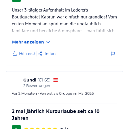
Unser 3-tägiger Aufenthalt im Lederer’s
Boutiquehotel Kaprun war einfach nur grandios! Vom
ersten Moment an spürt man die unglaublich
familiäre und herzliche Atmosphäre – man fühlt sich
sofort willkommen und bestens aufgehoben.
Mehr anzeigen
Das Frühstück ist ein absolutes Highlight:
abwechslungsreich, hochwertig und mit viel Liebe
Hilfreich
Teilen
zum Detail – genau so startet man perfekt in den Tag!
Besonders cool fanden wir auch die stylische
Hotelbar: entspannte Vibes, super Ambiente und
richtig starke Cocktails 🍸.
Gundi
(
61-65
)
Ein weiteres großes…
2
Bewertungen
Vor 2 Monaten • Verreist als Gruppe im Mai 2026
2 mal jährlich Kurzurlaube seit ca 10
Jahren