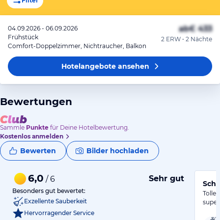
Filter
ab
€ 433
04.09.2026 - 06.09.2026
Frühstück
2 ERW • 2 Nächte
Comfort-Doppelzimmer, Nichtraucher, Balkon
Hotelangebote
ansehen
Bewertungen
Sammle
Punkte
für Deine Hotelbewertung.
Kostenlos anmelden
Bewerten
Bilder hochladen
6,0
Sehr gut
/ 6
Schö
Besonders gut bewertet:
Tolle
Exzellente Sauberkeit
super
Hervorragender Service