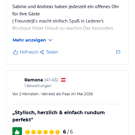
Sabine und Andreas haben jederzeit ein offenes Ohr
für ihre Gäste
( Freunde)Es macht einfach Spaß in Lederer's
Boutique Hotel Urlaub zu machen.Das besonders
köstliche Frühstück ist jeden Morgen ein
Mehr anzeigen
Genuss.Alles in Allem nur empfehlenswert !!
Hilfreich
Teilen
Ramona
(
41-45
)
1
Bewertungen
Vor 2 Monaten • Verreist als Paar im Mai 2026
„Stylisch, herzlich & einfach rundum
perfekt"
6
/ 6