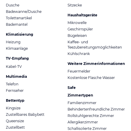
Dusche
Sitzecke
Badewanne/Dusche
Haushaltsgeräte
Toilettenartikel
Mikrowelle
Bademantel
Geschirrspüler
Klimatisierung
Bügeleisen
Heizung
Kaffee- und
Teezubereitungsmöglichkeiten
Klimaanlage
Kühlschrank
TV-Empfang
Weitere Zimmerinformationen
Kabel-TV
Feuermelder
Multimedia
Kostenlose Flasche Wasser
Telefon
Safe
Fernseher
Zimmertypen
Bettentyp
Familienzimmer
Kingsize
Behindertenfreundliche Zimmer
Zustellbares Babybett
Rollstuhlgerechte Zimmer
Queensize
Allergikerzimmer
Zustellbett
Schallisolierte Zimmer