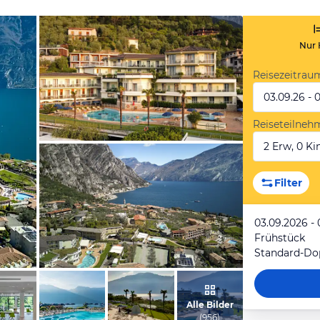
Nur 
Reisezeitrau
03.09.26 - 
Reiseteilneh
2 Erw, 0 Kin
vom Hotelier, Februar 2022
Filter
03.09.2026 -
Frühstück
vom Hotelier, Juni 2025
Alle Bilder
(
956
)