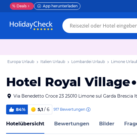
%
Deals
App herunterladen
Europa Urlaub
Italien Urlaub
Lombardei Urlaub
Limone Urlau
Hotel Royal Village
Via Benedetto Croce 23 25010 Limone sul Garda Brescia It
84%
5,1
/ 6
917
Bewertungen
Hotelübersicht
Bewertungen
Bilder
Frag