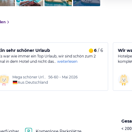
den
Ein sehr schöner Urlaub
6
/ 6
Wir wa
Es war wie immer ein Top Urlaub, wir sind schön zum 2
Hotelpe
mal in dem Hotel und nicht das…
weiterlesen
komplet
Mega schöner Urlaub
56-60
•
Mai 2026
Aus Deutschland
Gesa
< 200
verfügbar
Kostenlose Parkplätze