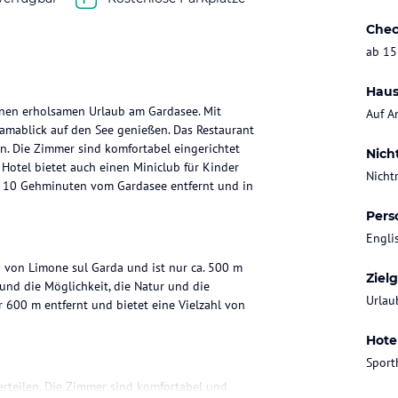
Chec
ab 15
Haus
 einen erholsamen Urlaub am Gardasee. Mit
Auf A
mablick auf den See genießen. Das Restaurant
ten. Die Zimmer sind komfortabel eingerichtet
Nich
 Hotel bietet auch einen Miniclub für Kinder
Nicht
nur 10 Gehminuten vom Gardasee entfernt und in
Pers
Engli
lb von Limone sul Garda und ist nur ca. 500 m
Ziel
und die Möglichkeit, die Natur und die
Urlau
 600 m entfernt und bietet eine Vielzahl von
Hote
Sport
erteilen. Die Zimmer sind komfortabel und