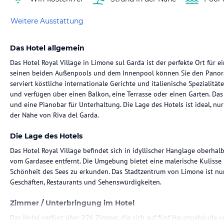
Weitere Ausstattung
Das Hotel allgemein
Das Hotel Royal Village in Limone sul Garda ist der perfekte Ort für
seinen beiden Außenpools und dem Innenpool können Sie den Panora
serviert köstliche internationale Gerichte und italienische Spezialitä
und verfügen über einen Balkon, eine Terrasse oder einen Garten. Das
und eine Pianobar für Unterhaltung. Die Lage des Hotels ist ideal, 
der Nähe von Riva del Garda.
Die Lage des Hotels
Das Hotel Royal Village befindet sich in idyllischer Hanglage oberha
vom Gardasee entfernt. Die Umgebung bietet eine malerische Kulisse 
Schönheit des Sees zu erkunden. Das Stadtzentrum von Limone ist nur
Geschäften, Restaurants und Sehenswürdigkeiten.
Zimmer / Unterbringung im Hotel
Das Hotel verfügt über 226 Zimmer, die sich auf fünf Hauptgebäude v