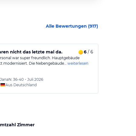
Alle Bewertungen (
917
)
ren nicht das letzte mal da.
6
/ 6
Familienurl
rsonal war super freundlich. Hauptgebäude
Personal war st
t modernisiert. Die Nebengebäude…
weiterlesen
Wir hatten ein
JanaN.
36-40
•
Juli 2026
Marko
Aus Deutschland
Aus
mtzahl Zimmer