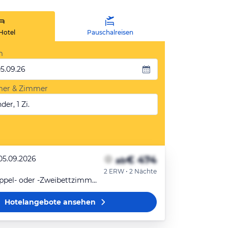
Hotel
Pauschalreisen
m
05.09.26
mer & Zimmer
der, 1 Zi.
€ 474
 05.09.2026
ab
2 ERW • 2 Nächte
Standard-Doppel- oder -Zweibettzimmer (2x TwinBed)
Hotelangebote
ansehen