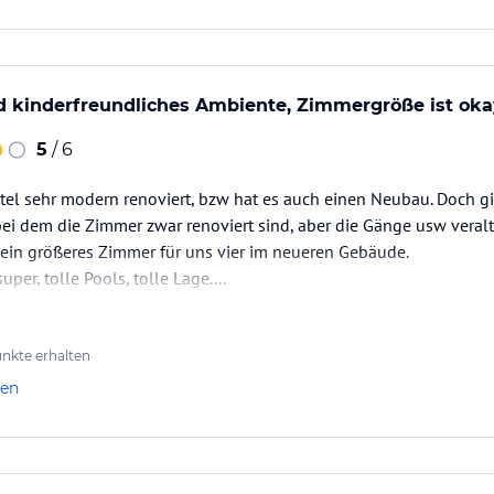
d kinderfreundliches Ambiente, Zimmergröße ist oka
5
/ 6
otel sehr modern renoviert, bzw hat es auch einen Neubau. Doch gi
 dem die Zimmer zwar renoviert sind, aber die Gänge usw veralte
ein größeres Zimmer für uns vier im neueren Gebäude.
per, tolle Pools, tolle Lage....
nkte erhalten
len