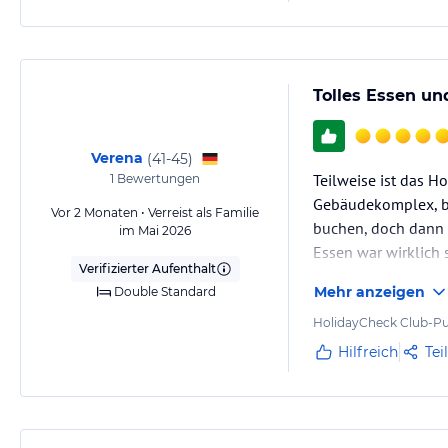
Tolles Essen un
Verena
(
41-45
)
Teilweise ist das H
1
Bewertungen
Gebäudekomplex, bei
Vor 2 Monaten • Verreist als Familie
buchen, doch dann 
im Mai 2026
Essen war wirklich su
Verifizierter Aufenthalt
Mehr anzeigen
Double Standard
HolidayCheck Club-Pu
Hilfreich
Tei