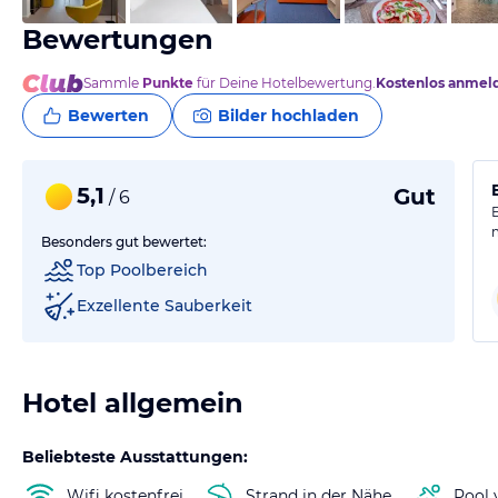
Bewertungen
Sammle
Punkte
für Deine Hotelbewertung.
Kostenlos anmel
Bewerten
Bilder hochladen
5,1
Gut
/ 6
Besonders gut bewertet:
Top Poolbereich
Exzellente Sauberkeit
Hotel allgemein
Beliebteste Ausstattungen:
Wifi kostenfrei
Strand in der Nähe
Pool 