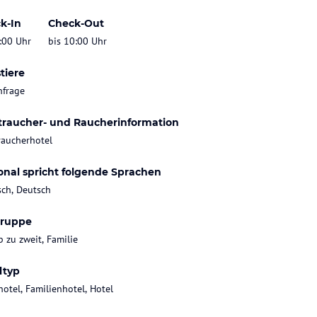
k-In
Check-Out
:00 Uhr
bis 10:00 Uhr
tiere
nfrage
traucher- und Raucherinformation
raucherhotel
onal spricht folgende Sprachen
sch, Deutsch
gruppe
b zu zweit, Familie
ltyp
hotel, Familienhotel, Hotel