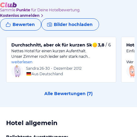
Sammle
Punkte
für Deine Hotelbewertung.
Kostenlos anmelden
Bewerten
Bilder hochladen
Durchschnitt, aber ok für kurzen Skiaufenthalt
3,8
/ 6
Hote
Nettes Hotel für einen kurzen Aufenthalt.
Einfa
Unser Zimmer roch leider sehr stark nach…
weiterlesen
Wer a
Sandra
26-30
•
Dezember 2012
Aus Deutschland
Alle Bewertungen (
7
)
Hotel allgemein
Beliebteste Ausstattungen: