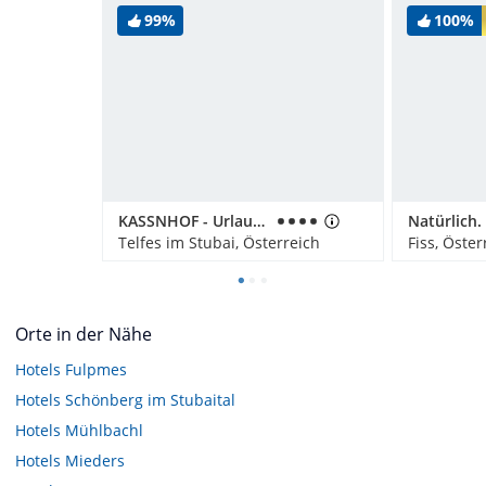
99%
100%
KASSNHOF - Urlaub in den Bergen
Telfes im Stubai, Österreich
Fiss, Öster
Orte in der Nähe
Hotels
Fulpmes
Hotels
Schönberg im Stubaital
Hotels
Mühlbachl
Hotels
Mieders