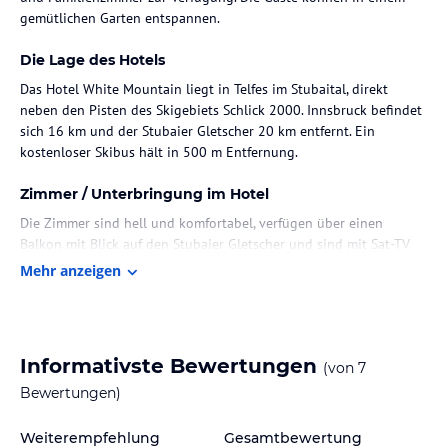
gemütlichen Garten entspannen.
Die Lage des Hotels
Das Hotel White Mountain liegt in Telfes im Stubaital, direkt
neben den Pisten des Skigebiets Schlick 2000. Innsbruck befindet
sich 16 km und der Stubaier Gletscher 20 km entfernt. Ein
kostenloser Skibus hält in 500 m Entfernung.
Zimmer / Unterbringung im Hotel
Die Zimmer sind hell und komfortabel, verfügen über einen
Balkon mit Blick auf den Stubaier Gletscher und sind mit Sat-TV
sowie einem Badezimmer ausgestattet. WLAN ist in den
Mehr anzeigen
öffentlichen Bereichen kostenfrei verfügbar.
Gastronomie im Hotel
Im Restaurant des Hotels wird sowohl österreichische als auch
Informativste Bewertungen
(von
7
internationale Küche serviert.
Bewertungen)
Sport und Unterhaltung
Weiterempfehlung
Gesamtbewertung