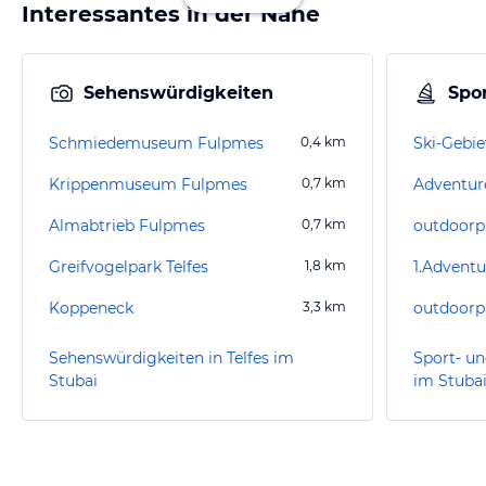
Interessantes in der Nähe
Sehenswürdigkeiten
Spor
Schmiedemuseum Fulpmes
0,4
km
Ski-Gebie
Krippenmuseum Fulpmes
0,7
km
Adventur
Almabtrieb Fulpmes
0,7
km
outdoorpr
Greifvogelpark Telfes
1,8
km
Koppeneck
3,3
km
outdoorp
Sehenswürdigkeiten in Telfes im
Sport- un
Stubai
im Stuba