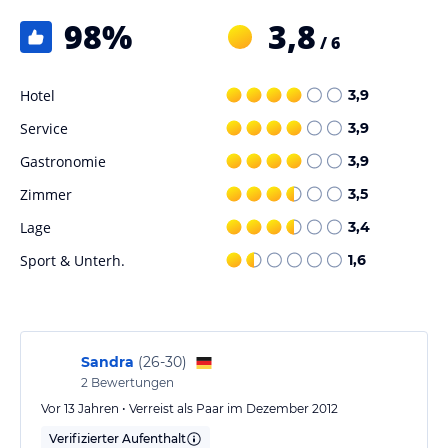
Das Hotel bietet direkten Zugang zu den Skipisten sowie
Möglichkeiten für Skifahren, Wandern und Radfahren. Ein Skiraum
98
%
3,8
/ 6
mit Skischuhtrockner ist vorhanden.
Hinweis:
Verfasst von HolidayCheck mit Hilfe von KI. Alle
Hotel
3,9
Angaben ohne Gewähr. Bitte lies vor der Buchung die
verbindlichen
Angebotsdetails
des jeweiligen Veranstalters.
Service
3,9
Gastronomie
3,9
Zimmer
3,5
Lage
3,4
Sport & Unterh.
1,6
Sandra
(
26-30
)
2
Bewertungen
Vor 13 Jahren • Verreist als Paar im Dezember 2012
Verifizierter Aufenthalt