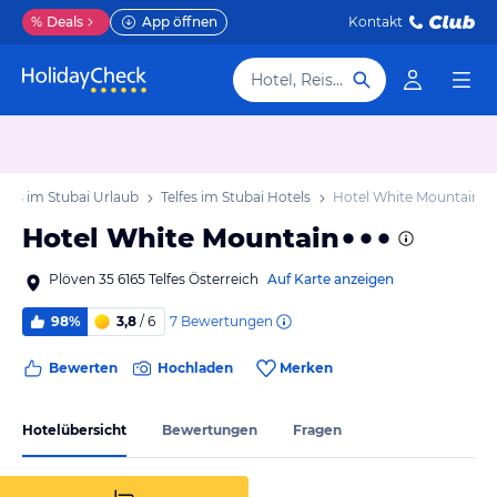
%
Deals
App öffnen
Kontakt
Hotel, Reiseziel
lfes im Stubai Urlaub
Telfes im Stubai Hotels
Hotel White Mountain
Hotel White Mountain
Plöven 35 6165 Telfes Österreich
Auf Karte anzeigen
7
Bewertungen
98%
3,8
/ 6
Bewerten
Hochladen
Merken
Hotelübersicht
Bewertungen
Fragen