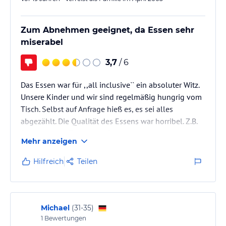
Zum Abnehmen geeignet, da Essen sehr
miserabel
3,7
/ 6
Das Essen war für ,,all inclusive`` ein absoluter Witz.
Unsere Kinder und wir sind regelmäßig hungrig vom
Tisch. Selbst auf Anfrage hieß es, es sei alles
abgezählt. Die Qualität des Essens war horribel. Z.B.
Spaghetti mit Tomatensoße, da wurden nur
Mehr anzeigen
Tomatenstücke aus der Packung warm gemacht und
darübergeschüttet. Auch gab es mal ganze drei!!!
Hilfreich
Teilen
Pellkartoffel mit verschiedener Soße. Fleisch so gut
wie nie.
Die Mittagsjause bestand aus tiefgekühltem
Fertigkuchen, natürlich aufgetaut. Voll eklig. Alles in
Michael
(
31-35
)
allem, ein…
1
Bewertungen