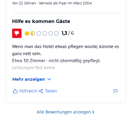
Vor 22 Jahren • Verreist als Paar im März 2004
Hilfe es kommen Gäste
1,3
/ 6
Wenn man das Hotel etwas pflegen würde, könnte es
ganz nett sein.
Etwa 30 Zimmer - nicht übermäßig gepflegt.
Leistungen fast keine
Mehr anzeigen
Meidet einfach diese Hotel und sucht euch im
Stubaital ein anderes. Es gibt dort genug davon, die
Hilfreich
Teilen
warscheinlich alle besser sind.
Alle Bewertungen anzeigen