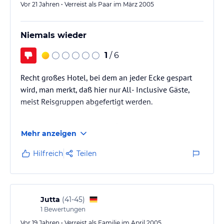
Vor 21 Jahren • Verreist als Paar im März 2005
Niemals wieder
1
/ 6
Recht großes Hotel, bei dem an jeder Ecke gespart
wird, man merkt, daß hier nur All- Inclusive Gäste,
meist Reisgruppen abgefertigt werden.
Jede von mir/uns bisher im Stubaital gebuchte
Mehr anzeigen
Unterkunft war besser, empfehlen kann ich u.a. den
Ladestatthof in Neder, Krösbacher (Fleischerei mit
Hilfreich
Teilen
Appartments) in Fulpmes und ein Highlight ist die
Pizzeria in Fulpmes
Jutta
(
41-45
)
1
Bewertungen
Vor 19 Jahren • Verreist als Familie im April 2005