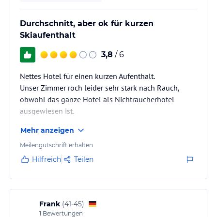
Durchschnitt, aber ok für kurzen
Skiaufenthalt
3,8
/ 6
Nettes Hotel für einen kurzen Aufenthalt.
Unser Zimmer roch leider sehr stark nach Rauch,
obwohl das ganze Hotel als Nichtraucherhotel
ausgewiesen ist.
Ein Manko ist der fehlende Duschvorhang oder
Mehr anzeigen
Duschabtrennung im Bad, so dass unweigerlich man
das gesamte Bad unter Wasser setzt wenn man eine
Meilengutschrift erhalten
Dusche nimmt.
Hilfreich
Teilen
Ein paar mehr Parkplätze wären hilfreich.
Frank
(
41-45
)
1
Bewertungen