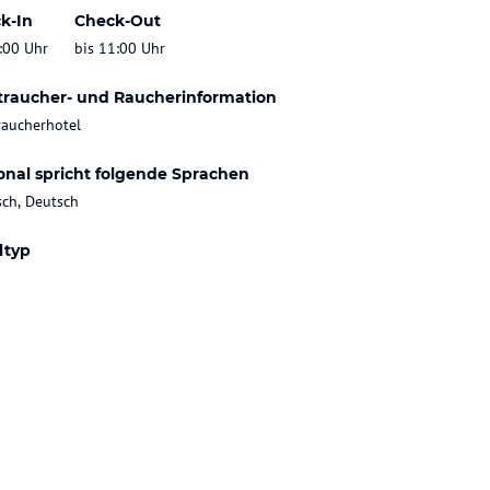
k-In
Check-Out
:00 Uhr
bis 11:00 Uhr
traucher- und Raucherinformation
raucherhotel
onal spricht folgende Sprachen
sch, Deutsch
ltyp