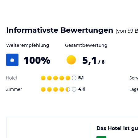
Hinweis:
Allgemeine und unverbindliche Hoteliers-/Veranstalter-/K
Gewähr und ohne Prüfung durch HolidayCheck. Bitte lies vor der B
jeweiligen Veranstalters.
Informativste Bewertungen
(von
59
B
Weiterempfehlung
Gesamtbewertung
100
%
5,1
/ 6
Hotel
5,1
Serv
Zimmer
4,6
Lag
Das Hotel ist g