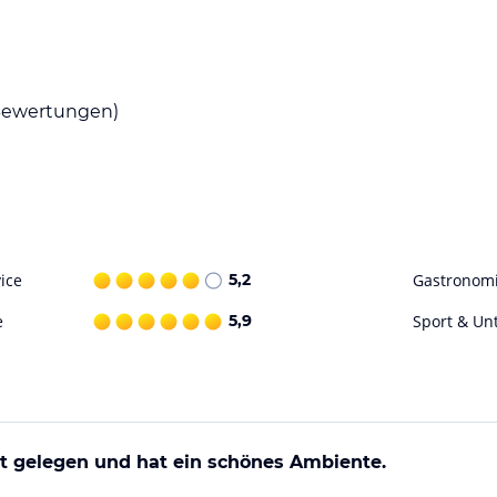
ataloginformationen. Alle Angaben ohne
uchung die verbindlichen
Angebotsdetails
des
ewertungen)
ice
5,2
Gastronom
e
5,9
Sport & Un
ut gelegen und hat ein schönes Ambiente.