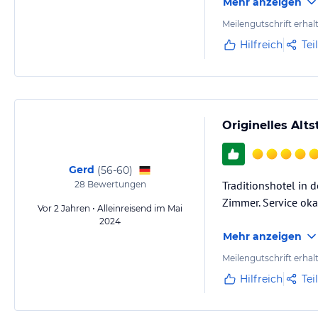
Mehr anzeigen
Der WLAN-Empfang w
Die Gebäudeauftei
Meilengutschrift erhal
Hilfreich
Tei
Originelles Alt
Gerd
(
56-60
)
Traditionshotel in 
28
Bewertungen
Zimmer. Service oka
Vor 2 Jahren • Alleinreisend im Mai
2024
Mehr anzeigen
Meilengutschrift erhal
Hilfreich
Tei