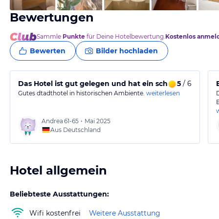
Bewertungen
Sammle
Punkte
für Deine Hotelbewertung.
Kostenlos anmel
Bewerten
Bilder hochladen
Das Hotel ist gut gelegen und hat ein schönes Ambient
5
/ 6
Gutes dtadthotel in historischen Ambiente.
weiterlesen
Andrea
61-65
•
Mai 2025
Aus Deutschland
Hotel allgemein
Beliebteste Ausstattungen:
Wifi kostenfrei
Weitere Ausstattung