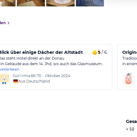
den
e.
Blick über einige Dächer der Altstadt
5
/ 6
Origin
Das steht Hotel direkt an der Donau.
Traditio
Ein Gebäude aus dem 14. Jhd, wo auch das Glasmuseum…
in eine
weiterlesen
Gori Irma
66-70
•
Oktober 2024
Aus Deutschland
Gesa
< 50