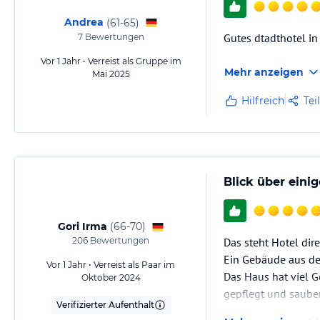
Andrea
(
61-65
)
Gutes dtadthotel in
7
Bewertungen
Vor 1 Jahr • Verreist als Gruppe im
Mehr anzeigen
Mai 2025
Hilfreich
Tei
Blick über eini
Gori Irma
(
66-70
)
206
Bewertungen
Das steht Hotel dir
Ein Gebäude aus de
Vor 1 Jahr • Verreist als Paar im
Das Haus hat viel G
Oktober 2024
gepflegt und sauber
Verifizierter Aufenthalt
war ruhig, geräumi