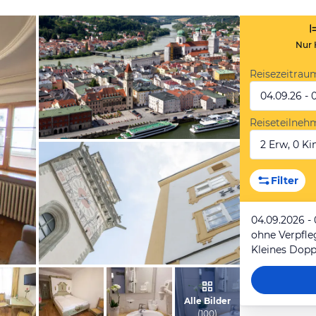
Nur 
Reisezeitrau
04.09.26 - 
Reiseteilneh
2 Erw, 0 Kin
vom Hotelier, Juli 2012
Filter
04.09.2026 -
ohne Verpfl
Kleines Dop
vom Hotelier, März 2014
Alle Bilder
(
100
)