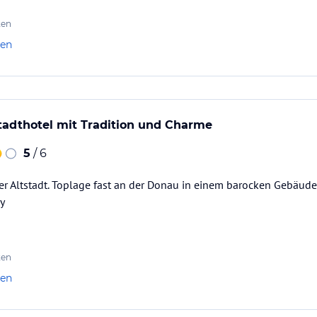
ar nicht durchgängig gut, aber kostenlos.
lung…
ten
len
stadthotel mit Tradition und Charme
5
/ 6
der Altstadt. Toplage fast an der Donau in einem barocken Gebäude
y
ten
len