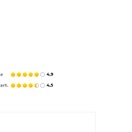
ie
4,9
terh.
4,5