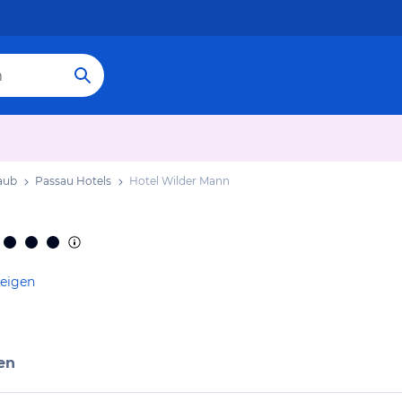
aub
Passau Hotels
Hotel Wilder Mann
zeigen
en