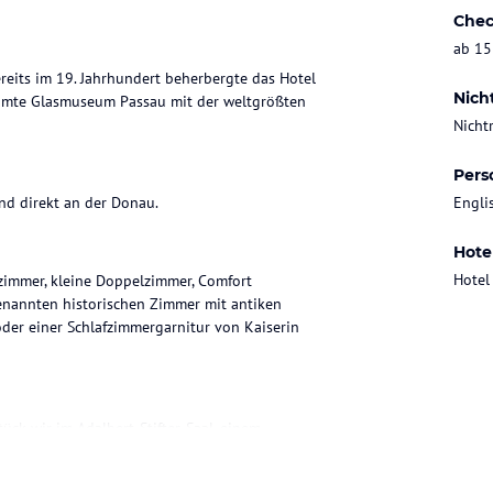
Chec
ab 15
ereits im 19. Jahrhundert beherbergte das Hotel
Nich
rühmte Glasmuseum Passau mit der weltgrößten
Nicht
Pers
nd direkt an der Donau.
Engli
Hote
Hotel
zimmer, kleine Doppelzimmer, Comfort
nannten historischen Zimmer mit antiken
er einer Schlafzimmergarnitur von Kaiserin
ck wir im Adalbert-Stifter-Saal, einem
 auf den Dom, angeboten.