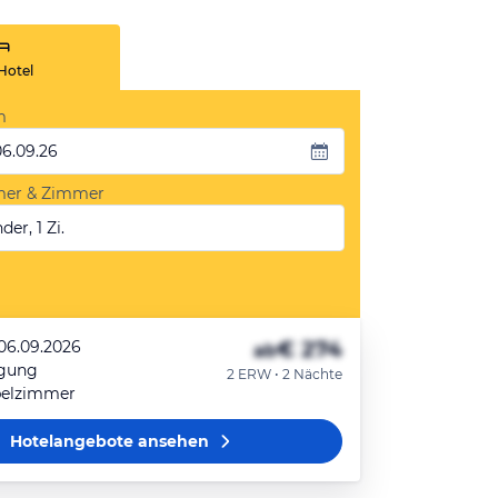
Hotel
m
06.09.26
mer & Zimmer
der, 1 Zi.
€ 274
 06.09.2026
ab
egung
2 ERW • 2 Nächte
pelzimmer
Hotelangebote
ansehen