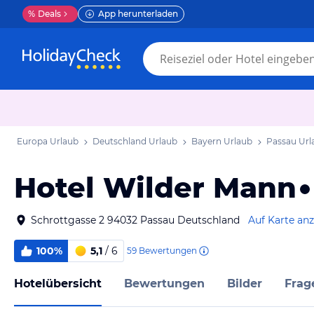
%
Deals
App herunterladen
Europa Urlaub
Deutschland Urlaub
Bayern Urlaub
Passau Url
Hotel Wilder Mann
Schrottgasse 2 94032 Passau Deutschland
Auf Karte an
100%
5,1
/ 6
59
Bewertungen
Hotelübersicht
Bewertungen
Bilder
Frag