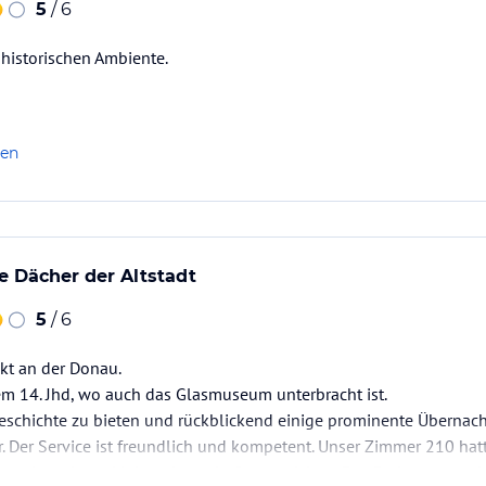
5
/ 6
 historischen Ambiente.
len
ge Dächer der Altstadt
5
/ 6
ekt an der Donau.
m 14. Jhd, wo auch das Glasmuseum unterbracht ist.
eschichte zu bieten und rückblickend einige prominente Übernach
. Der Service ist freundlich und kompetent. Unser Zimmer 210 hatt
g und zu einem kleinen Innenhof ausgerichtet. Das Bad war ausre