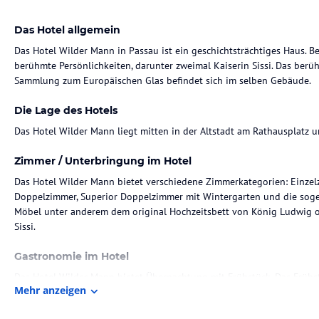
Das Hotel allgemein
Das Hotel Wilder Mann in Passau ist ein geschichtsträchtiges Haus. B
berühmte Persönlichkeiten, darunter zweimal Kaiserin Sissi. Das be
Sammlung zum Europäischen Glas befindet sich im selben Gebäude.
Die Lage des Hotels
Das Hotel Wilder Mann liegt mitten in der Altstadt am Rathausplatz u
Zimmer / Unterbringung im Hotel
Das Hotel Wilder Mann bietet verschiedene Zimmerkategorien: Einzel
Doppelzimmer, Superior Doppelzimmer mit Wintergarten und die soge
Möbel unter anderem dem original Hochzeitsbett von König Ludwig od
Sissi.
Gastronomie im Hotel
Das Hotel Wilder Mann bietet Übernachtung mit Frühstück. Das Frühstü
Mehr anzeigen
lichtdurchfluteten Raum über den Dächern der Altstadt und mit Blick