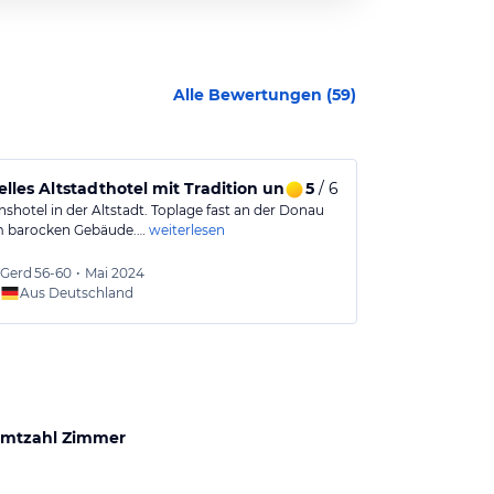
Alle Bewertungen (
59
)
elles Altstadthotel mit Tradition und Charme
5
/ 6
Das etwas a
nshotel in der Altstadt. Toplage fast an der Donau
Das Hotel hat 
m barocken Gebäude.…
weiterlesen
ulkig. Dements
Gerd
56-60
•
Mai 2024
Peter
3
Aus Deutschland
Aus
mtzahl Zimmer