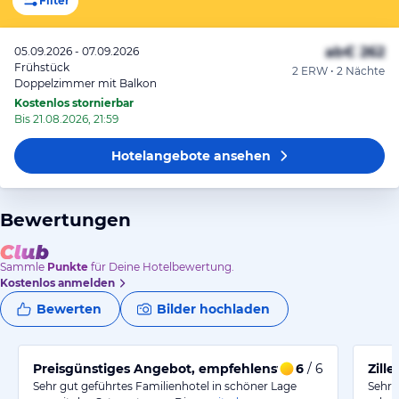
Filter
ab
€ 262
05.09.2026 - 07.09.2026
Frühstück
2 ERW • 2 Nächte
Doppelzimmer mit Balkon
Kostenlos stornierbar
Bis 21.08.2026, 21:59
Hotelangebote
ansehen
Bewertungen
Sammle
Punkte
für Deine Hotelbewertung.
Kostenlos anmelden
Bewerten
Bilder hochladen
Preisgünstiges Angebot, empfehlenswert
6
/ 6
Zill
Sehr gut geführtes Familienhotel in schöner Lage
Sehr 