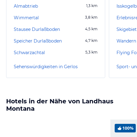
Almabtrieb
1,3
km
Isskogel
Wimmertal
3,8
km
Erlebnisr
Stausee Durlaßboden
4,5
km
Skigebiet
Speicher Durlaßboden
4,7
km
Wandern 
Schwarzachtal
5,3
km
Sehenswürdigkeiten in Gerlos
Sport- un
Hotels in der Nähe von Landhaus
Montana
100%