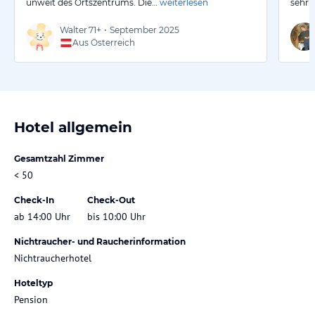
unweit des Ortszentrums. Die…
weiterlesen
sehr 
Walter
71+
•
September 2025
Aus Österreich
Hotel allgemein
Gesamtzahl Zimmer
< 50
Check-In
Check-Out
ab 14:00 Uhr
bis 10:00 Uhr
Nichtraucher- und Raucherinformation
Nichtraucherhotel
Hoteltyp
Pension