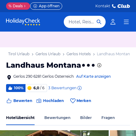
%
Deals
App öffnen
Kontakt
Hotel, Reiseziel
ub
Tirol Urlaub
Gerlos Urlaub
Gerlos Hotels
Landhaus Montana
Landhaus Montana
Gerlos 290 6281 Gerlos Österreich
Auf Karte anzeigen
3
Bewertungen
100%
6,0
/ 6
Bewerten
Hochladen
Merken
Hotelübersicht
Bewertungen
Bilder
Fragen