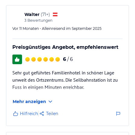
können. Für die Aufbewahrung Ihrer Skiausrüstung steht Ihnen
eine Skiaufbewahrung zur Verfügung. In der Umgebung des Hotels
können Sie auch Wandern, Skifahren und Radfahren genießen.
Walter
(
71+
)
3
Bewertungen
Hinweis:
Verfasst von HolidayCheck mit Hilfe von KI. Alle
Vor 11 Monaten • Alleinreisend im September 2025
Angaben ohne Gewähr. Bitte lies vor der Buchung die
verbindlichen
Angebotsdetails
des jeweiligen Veranstalters.
Preisgünstiges Angebot, empfehlenswert
6
/ 6
Sehr gut geführtes Familienhotel in schöner Lage
unweit des Ortszentrums. Die Seilbahnstation ist zu
Fuss in einigen Minuten erreichbar.
Mehr anzeigen
Hilfreich
Teilen