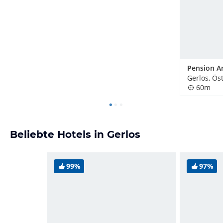
Pension A
Gerlos, Ös
60m
Beliebte Hotels in Gerlos
99%
97%