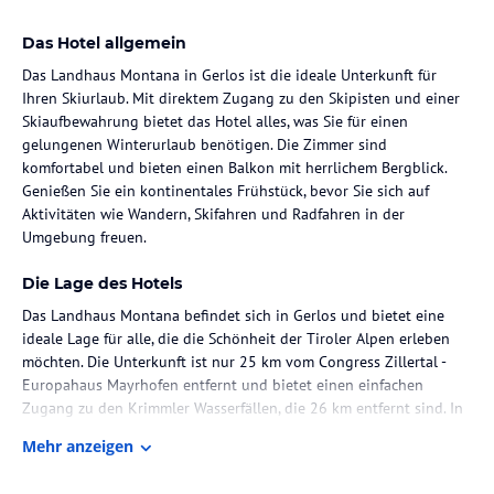
Das Hotel allgemein
Das Landhaus Montana in Gerlos ist die ideale Unterkunft für
Ihren Skiurlaub. Mit direktem Zugang zu den Skipisten und einer
Skiaufbewahrung bietet das Hotel alles, was Sie für einen
gelungenen Winterurlaub benötigen. Die Zimmer sind
komfortabel und bieten einen Balkon mit herrlichem Bergblick.
Genießen Sie ein kontinentales Frühstück, bevor Sie sich auf
Aktivitäten wie Wandern, Skifahren und Radfahren in der
Umgebung freuen.
Die Lage des Hotels
Das Landhaus Montana befindet sich in Gerlos und bietet eine
ideale Lage für alle, die die Schönheit der Tiroler Alpen erleben
möchten. Die Unterkunft ist nur 25 km vom Congress Zillertal -
Europahaus Mayrhofen entfernt und bietet einen einfachen
Zugang zu den Krimmler Wasserfällen, die 26 km entfernt sind. In
der Umgebung können Sie zahlreiche Outdoor-Aktivitäten wie
Mehr anzeigen
Wandern, Skifahren und Radfahren genießen. Der nächstgelegene
Flughafen ist der Flughafen Innsbruck, der 83 km entfernt liegt.