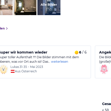
vom Hotelier, Jänner 2023
Alle Bilder
(
72
)
den
Super wir kommen wieder
6
/ 6
Angek
Super toller Aufenthalt !!!! Die Bilder stimmen mit dem
Die Bil
überein, was vor Ort auch ist! Das…
weiterlesen
(große)
Lukas
31-35
•
Mai 2023
Aus Österreich
Gesa
< 50