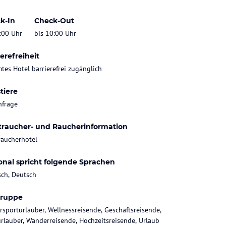
k-In
Check-Out
:00 Uhr
bis 10:00 Uhr
erefreiheit
tes Hotel barrierefrei zugänglich
tiere
nfrage
traucher- und Raucherinformation
raucherhotel
onal spricht folgende Sprachen
sch, Deutsch
gruppe
rsporturlauber, Wellnessreisende, Geschäftsreisende,
rlauber, Wanderreisende, Hochzeitsreisende, Urlaub