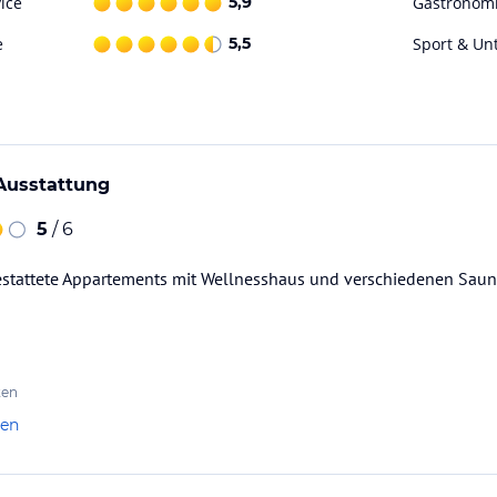
ice
5,9
Gastronom
unigen einladen. In unseren Apartments warten
e
5,5
Sport & Un
Ob gemeinsames Kochen in der offenen
temberaubender Bergkulisse. Es erwartet Sie
 auch über den Tellerrand hinausblickt. Und ein
Ausstattung
 Apartments ums Leben und Erleben. Ob
 Jahreszeit was los. Es warten jede Menge
5
/ 6
d dabei geht es im wahrsten Sinne des Wortes
3.768 Meter hohen Wildspitze, dem höchsten
stattete Appartements mit Wellnesshaus und verschiedenen Sau
itiv für Urlaubsprogramm gesorgt. All unsere
stattet. Hier findet man nicht nur hilfreiche
t vom Tablet aus planen.
ten
zung von SNOW Architektur. So entstand auf
len
n gefüllt ist. In der Gestaltung zeigt sich die