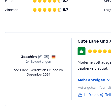
Hotel
5,7
Serv
WOHLFÜHLEN
Wir schaffen Freiräume mit dem gewissen Etwas, welche zum Entschle
Zimmer
5,7
Lag
liebevolle und durchdachte Highlights darauf, erkundet zu werden. 
Wohnküche, Wellnessen im Hot-Pot oder genüssliches Aufwachen bei a
ein Ambiente zum die Seele baumeln zu lassen. Ötztaler Lebensart, die
Ort, der unseren Gästen das Gefühl von Heimat gibt.
ERLEBNIS
Gute Lage und 
Wie der Name schon sagt, geht es bei einem Urlaub in den Lebe’oetz
Bergsommer oder Schneespaß im Winter, bei uns im Ötztal ist zu jeder
Outdoor-Abenteuer und Ausflugsziele darauf, erkundet zu werden. Un
Joachim
(
61-65
)
oft hoch hinaus. Angefangen bei dem höchsten Berg Nordtirols, der 
24
Bewertungen
Moderne voll ausge
Wasserfall bis hin zum höchsten Kirchdorf des Bundeslandes ist defin
Sauberkeit ist gut.
Lebe’oetz Apartments sind zudem mit einer digitalen Gästemappe ausge
Vor 1 Jahr • Verreist als Gruppe im
Dezember 2024
Informationen zum Haus, sondern kann Ausflüge und Abenteuer direk
Mehr anzeigen
DESIGN
Meilengutschrift erhal
Bei der Planung unserer Apartments hatten wir tatkräftige Unterstüt
Hilfreich
Tei
einem relativ kleinen Grundstück ein Neubau, der mit individuellen Idee
liebevolle Planung bis ins kleinste Detail.