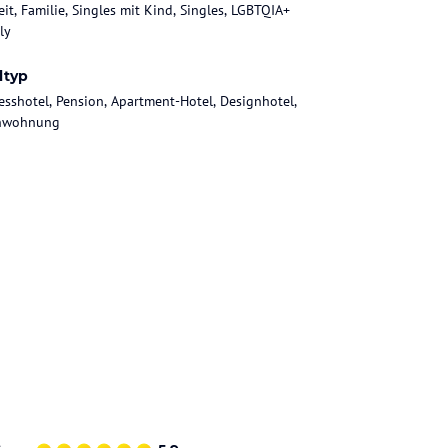
eit, Familie, Singles mit Kind, Singles, LGBTQIA+
ly
ltyp
esshotel, Pension, Apartment-Hotel, Designhotel,
enwohnung