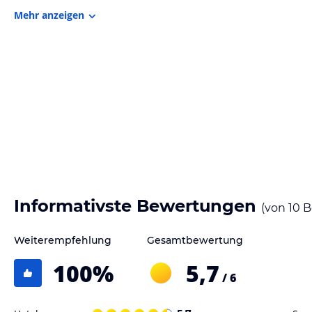
SPA-MOMENTE DER BESONDEREN ART:
Mehr anzeigen
TOP 1
Auf der Terrasse des Apartments befindet sich eine private Sauna – hi
Erlebnis | The private sauna on the terrace turns your stay into an ex
TOP 2
Die Sonnenterrasse des Apartment Sophl wird durch den Hot Pot gekr
Dieser wird von Ihnen selbst mit Holz beheizt und sorgt so zusätzlich 
the terrrace is heated by you with wood.
TOP 3
Wellnessfaktor bieten im Apartment Frånz die private Infrarotkabine,
private infrared cabin and the bathtub in the bedroom offer a special
TOP 4
Die Terrasse mit Heizstrahler und Wärmebett sorgen für gemütliche St
Informativste Bewertungen
(von
10
B
heat bed ensure cozy outdoor hours
TOP 5
Weiterempfehlung
Gesamtbewertung
Im Apartment Traudi sorgen eine private Infrarotkabine und die Bad
Entspannung nach einem erlebnisreichen Tag | A private infrared cab
100
%
5,7
relaxation after an eventful day
/ 6