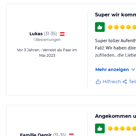
Ein durchdachtes Raumdesign schafft eine Raumatmosphäre, die zum W
individuellen Bedürfnissen unserer Gäste anpasst. So können nach 
werden und bieten so Platz für bis zu 7 Personen.
Super wir kom
Sonstige Einrichtungen und Services
Lukas
(
31-35
)
Bike & Skiraum inkl Werkzeug, Eigenen Hofladen, Brotservice direkt vo
1
Bewertungen
Super toller Aufenth
im kompletten Ötztal.
Fall! Wir haben dir
Vor 3 Jahren • Verreist als Paar im
zufrieden.. die Lie
Mai 2023
Hinweis:
Allgemeine und unverbindliche Hoteliers-/Veranstalter-/K
Gewähr und ohne Prüfung durch HolidayCheck. Bitte lies vor der B
Mehr anzeigen
jeweiligen Veranstalters.
Hilfreich
Tei
Angekommen und
Familie Demir
(
31-35
)