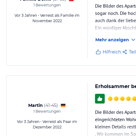
1
Bewertungen
Die Bilder des Apar
sogar noch. Die ho
Vor 3 Jahren • Verreist als Familie im
auch dank der liebe
November 2022
Ein würdiger Abschl
Anfragen usw. reag
Mehr anzeigen
Hilfreich
Tei
Erholsammer be
Martin
(
41-45
)
1
Bewertungen
Die Bilder des Apa
eingerichteten Woh
Vor 3 Jahren • Verreist als Paar im
kleinen Details res
Dezember 2022
. Wir kommen im So