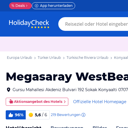
%
Deals
App herunterladen
Europa Urlaub
Türkei Urlaub
Türkische Riviera Urlaub
Konyaal
Megasaray WestBea
Gursu Mahallesi Akdeniz Bulvari 192 Sokak Konyaalti 0707
Offizielle Hotel Homepage
Aktionsangebot des Hotels
96%
5,6
/ 6
219
Bewertungen