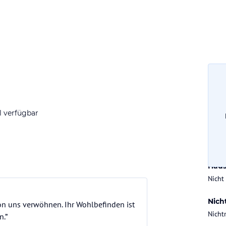
Gesa
< 500
l verfügbar
Chec
ab 14
Haus
Nicht
Nich
on uns verwöhnen. Ihr Wohlbefinden ist
Nicht
n.”