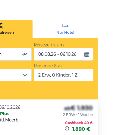
lreisen
Nur Hotel
Reisezeitraum
n
08.08.26 - 06.10.26
Reisende & Zi.
2 Erw, 0 Kinder, 1 Zi.
€ 1.930
06.10.2026
ab
 Plus
2 ERW • 1 Woche
tl.Meerbl.
- Cashback
40 €
1.890 €