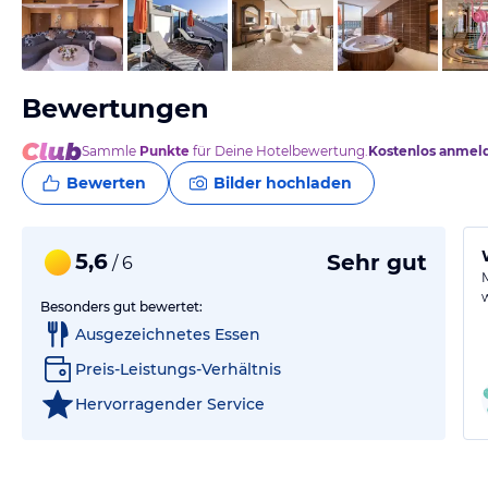
vom Hotelier, Juni 2022
Bewertungen
Sammle
Punkte
für Deine Hotelbewertung.
Kostenlos anmel
Bewerten
Bilder hochladen
5,6
Sehr gut
/ 6
Besonders gut bewertet:
Ausgezeichnetes Essen
Preis-Leistungs-Verhältnis
Hervorragender Service