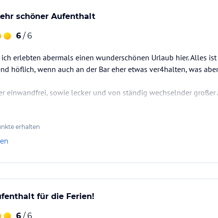
er Wellness- und Spa-Center bietet Ihnen
ehr schöner Aufenthalt
obbybar oder auf der Terrasse.
6
/ 6
ataloginformationen. Alle Angaben ohne
uchung die verbindlichen
Angebotsdetails
des
ich erlebten abermals einen wunderschönen Urlaub hier. Alles ist
nd höflich, wenn auch an der Bar eher etwas ver4halten, was abe
r einwandfrei, sowie lecker und von ständig wechselnder großer
er Besuch der beiden Sonderrestaurants (Fisch + italienisch) für e
ich mit einem Gutsche je Tag einmal einen kostenlosen Starbuck
nkte erhalten
len
enthalt für die Ferien!
6
/ 6