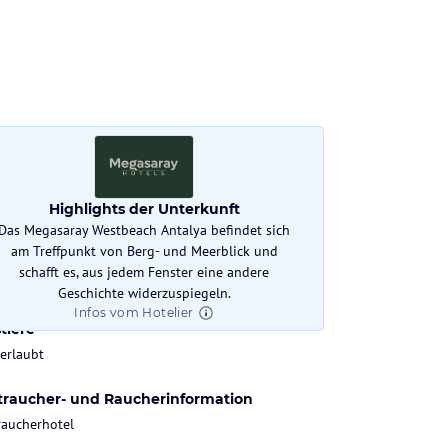
mtzahl Zimmer
Highlights der Unterkunft
Das Megasaray Westbeach Antalya befindet sich
am Treffpunkt von Berg- und Meerblick und
k-In
Check-Out
schafft es, aus jedem Fenster eine andere
:00 Uhr
bis 12:00 Uhr
Geschichte widerzuspiegeln.
Infos vom Hotelier
tiere
 erlaubt
traucher- und Raucherinformation
raucherhotel