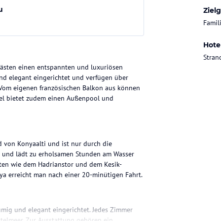
u
Ziel
Famil
Hote
Strand
 Gästen einen entspannten und luxuriösen
nd elegant eingerichtet und verfügen über
 Vom eigenen französischen Balkon aus können
tel bietet zudem einen Außenpool und
d von Konyaalti und ist nur durch die
nt und lädt zu erholsamen Stunden am Wasser
iten wie dem Hadrianstor und dem Kesik-
ya erreicht man nach einer 20-minütigen Fahrt.
umig und elegant eingerichtet. Jedes Zimmer
ttelmeer. Zur Ausstattung gehören ein