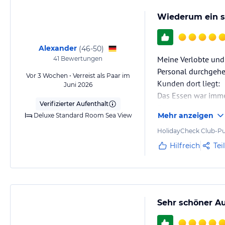
Flughafen zum Harrington Park Resort steht Ihnen zur Verfügung. Uns
Wiederum ein s
fantastische Behandlungen. Je nach Saison gibt es Live-Musik in der L
Hinweis:
Allgemeine und unverbindliche Hoteliers-/Veranstalter-/K
Alexander
(
46-50
)
Gewähr und ohne Prüfung durch HolidayCheck. Bitte lies vor der B
Meine Verlobte und 
41
Bewertungen
jeweiligen Veranstalters.
Personal durchgehe
Vor 3 Wochen • Verreist als Paar im
Kunden dort liegt:
Juni 2026
Das Essen war imme
Verifizierter Aufenthalt
Es lohnt sich auch d
Mehr anzeigen
Deluxe Standard Room Sea View
Das Café, wo man s
HolidayCheck Club-Pu
Hilfreich
Tei
Sehr schöner Auf