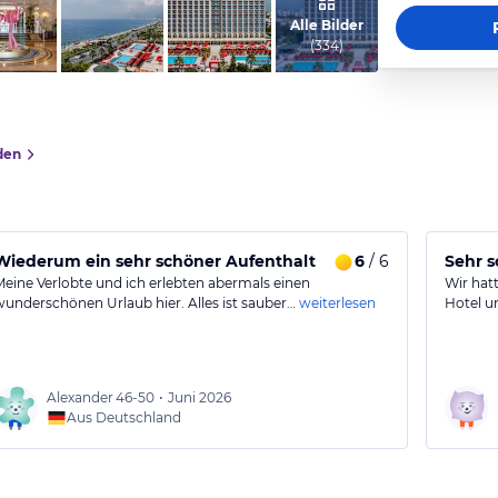
vom Hotelier, März 2024
Alle Bilder
(
334
)
den
Wiederum ein sehr schöner Aufenthalt
6
/ 6
Sehr s
Meine Verlobte und ich erlebten abermals einen
Wir hat
wunderschönen Urlaub hier. Alles ist sauber…
weiterlesen
Hotel u
Alexander
46-50
•
Juni 2026
Aus Deutschland