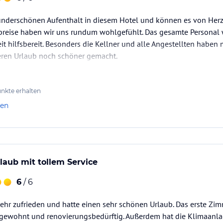
underschönen Aufenthalt in diesem Hotel und können es von Her
Abreise haben wir uns rundum wohlgefühlt. Das gesamte Personal 
eit hilfsbereit. Besonders die Kellner und alle Angestellten habe
seren Urlaub noch schöner gemacht.
rragend – sehr abwechslungsreich, frisch und unglaublich lecker
rklich…
nkte erhalten
len
laub mit tollem Service
6
/ 6
sehr zufrieden und hatte einen sehr schönen Urlaub. Das erste Zi
bgewohnt und renovierungsbedürftig. Außerdem hat die Klimaanla