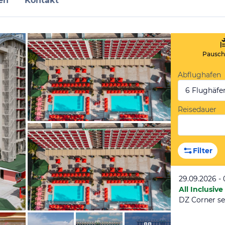
en
Kontakt
Pauscha
Abflughafen
6 Flughäfe
Reisedauer
vom Hotelier, März 2024
Filter
29.09.2026 - 
All Inclusive
DZ Corner sei