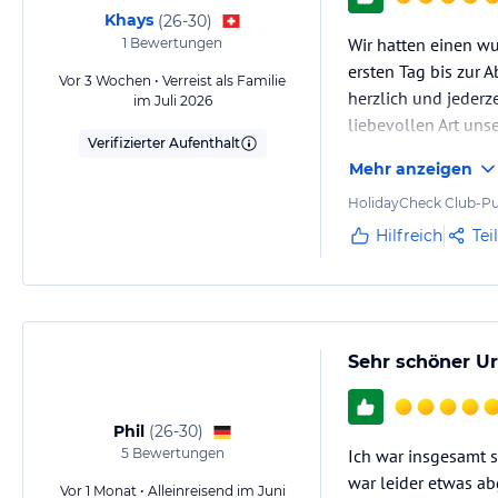
Khays
(
26-30
)
Wir hatten einen w
1
Bewertungen
ersten Tag bis zur 
Vor 3 Wochen • Verreist als Familie
herzlich und jederz
im Juli 2026
liebevollen Art un
Verifizierter Aufenthalt
Mehr anzeigen
Das Essen war hervo
Auswahl, sodass wi
HolidayCheck Club-Pu
Hilfreich
Tei
Sehr schöner Ur
Phil
(
26-30
)
5
Bewertungen
Ich war insgesamt 
war leider etwas a
Vor 1 Monat • Alleinreisend im Juni