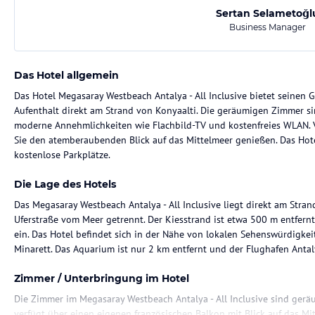
Sertan Selametoğl
Business Manager
Das Hotel allgemein
Das Hotel Megasaray Westbeach Antalya - All Inclusive bietet seinen
Aufenthalt direkt am Strand von Konyaalti. Die geräumigen Zimmer si
moderne Annehmlichkeiten wie Flachbild-TV und kostenfreies WLAN.
Sie den atemberaubenden Blick auf das Mittelmeer genießen. Das Ho
kostenlose Parkplätze.
Die Lage des Hotels
Das Megasaray Westbeach Antalya - All Inclusive liegt direkt am Stran
Uferstraße vom Meer getrennt. Der Kiesstrand ist etwa 500 m entfer
ein. Das Hotel befindet sich in der Nähe von lokalen Sehenswürdigke
Minarett. Das Aquarium ist nur 2 km entfernt und der Flughafen Antal
Zimmer / Unterbringung im Hotel
Die Zimmer im Megasaray Westbeach Antalya - All Inclusive sind gerä
verfügt über einen eigenen französischen Balkon mit Blick auf das Mi