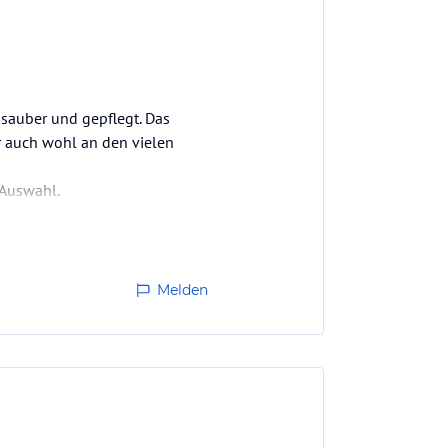
 sauber und gepflegt. Das
r auch wohl an den vielen
 Auswahl.
inen geringen Aufpreis.
s…
Melden