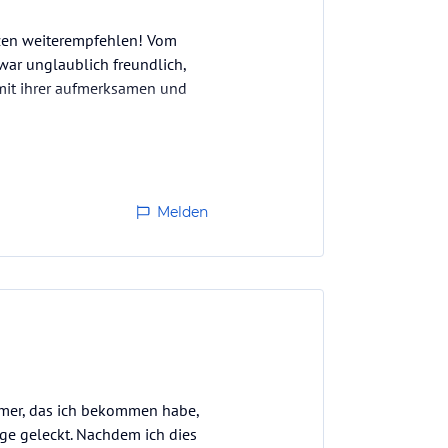
zen weiterempfehlen! Vom
war unglaublich freundlich,
n mit ihrer aufmerksamen und
. Es gab jeden Tag eine große
Melden
mmer, das ich bekommen habe,
ge geleckt. Nachdem ich dies