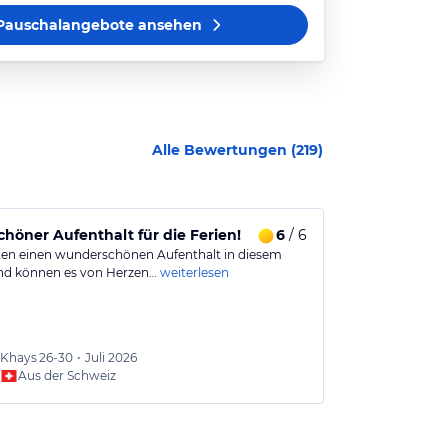
Pauschalangebote
ansehen
Alle Bewertungen (
219
)
chöner Aufenthalt für die Ferien!
6
/ 6
Sehr schöner
ten einen wunderschönen Aufenthalt in diesem
Ich war insges
nd können es von Herzen…
weiterlesen
schönen Urlaub
Khays
26-30
•
Juli 2026
Phil
26
Aus der Schweiz
Aus