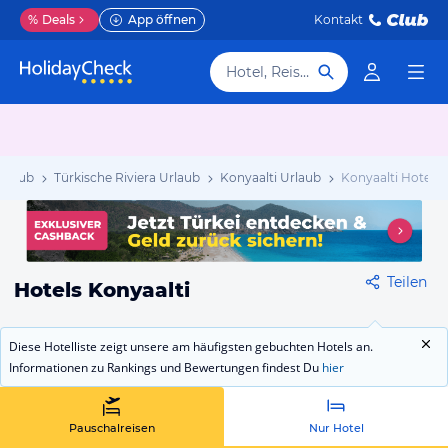
%
Deals
App öffnen
Kontakt
Hotel, Reiseziel
Urlaub
Türkische Riviera Urlaub
Konyaalti Urlaub
Konyaalti Hotels
Teilen
Hotels Konyaalti
Diese Hotelliste zeigt unsere am häufigsten gebuchten Hotels an.
Informationen zu Rankings und Bewertungen findest Du
hier
Pauschalreisen
Nur Hotel