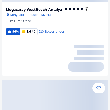
Megasaray WestBeach Antalya
Konyaalti
·
Türkische Riviera
75 m
zum Strand
220
Bewertungen
96%
5,6
/ 6