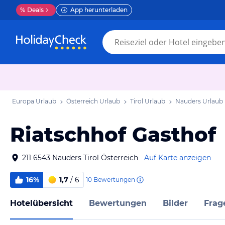
%
Deals
App herunterladen
Europa Urlaub
Österreich Urlaub
Tirol Urlaub
Nauders Urlaub
Riatschhof Gasthof
211 6543 Nauders Tirol Österreich
Auf Karte anzeigen
16%
1,7
/ 6
10
Bewertungen
Hotelübersicht
Bewertungen
Bilder
Frag