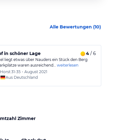
Alle Bewertungen (
10
)
f in schöner Lage
4
/ 6
Unfreundlic
el liegt etwas über Nauders ein Stück den Berg
Aufenthalt übe
arkplätze waren ausreichend…
weiterlesen
Sehr unfreundli
Horst
31-35
•
August 2021
Julia
36
Aus Deutschland
Aus
mtzahl Zimmer