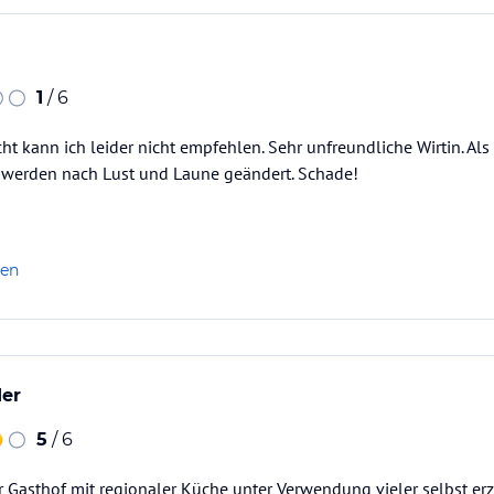
1
/ 6
ht kann ich leider nicht empfehlen. Sehr unfreundliche Wirtin. Als
 werden nach Lust und Laune geändert. Schade!
len
der
5
/ 6
 Gasthof mit regionaler Küche unter Verwendung vieler selbst er