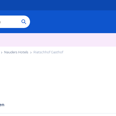
Nauders Hotels
Riatschhof Gasthof
en