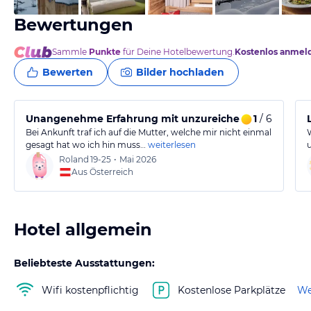
Bewertungen
Sammle
Punkte
für Deine Hotelbewertung.
Kostenlos anmel
Bewerten
Bilder hochladen
Unangenehme Erfahrung mit unzureichendem Service
1
/ 6
Bei Ankunft traf ich auf die Mutter, welche mir nicht einmal
gesagt hat wo ich hin muss…
weiterlesen
Roland
19-25
•
Mai 2026
Aus Österreich
Hotel allgemein
Beliebteste Ausstattungen:
Wifi kostenpflichtig
Kostenlose Parkplätze
We