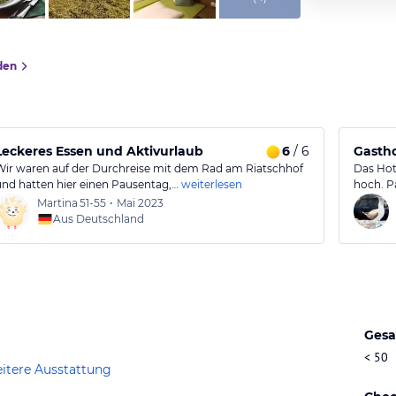
den
Leckeres Essen und Aktivurlaub
6
/ 6
Gastho
Wir waren auf der Durchreise mit dem Rad am Riatschhof
Das Hot
und hatten hier einen Pausentag,…
weiterlesen
hoch. P
Martina
51-55
•
Mai 2023
Aus Deutschland
Gesa
< 50
itere Ausstattung