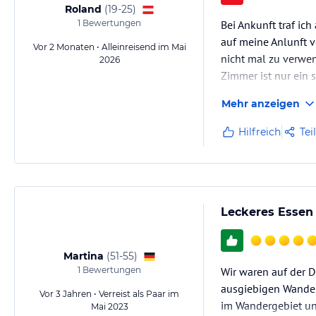
Roland
(
19-25
)
1
Bewertungen
Bei Ankunft traf ich
auf meine Anlunft v
Vor 2 Monaten • Alleinreisend im Mai
nicht mal zu verwen
2026
Zimmer ist nur ein 
gesprochen wurde u
Mehr anzeigen
Hilfreich
Tei
Leckeres Essen
Martina
(
51-55
)
1
Bewertungen
Wir waren auf der D
ausgiebigen Wander
Vor 3 Jahren • Verreist als Paar im
im Wandergebiet un
Mai 2023