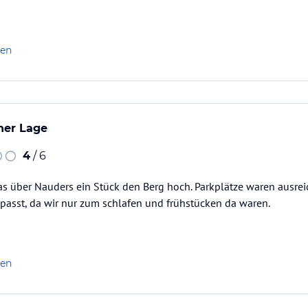
len
ner Lage
4
/ 6
as über Nauders ein Stück den Berg hoch. Parkplätze waren ausre
epasst, da wir nur zum schlafen und frühstücken da waren.
len