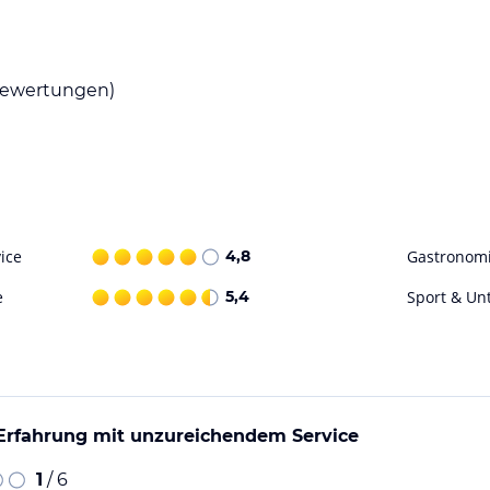
ter ein Spielezimmer und eine Skiaufbewahrung.
, Schwimmen, Surfen und Reiten.
ewertungen)
ohne Gewähr. Bitte lies vor der Buchung die
ice
4,8
Gastronom
e
5,4
Sport & Un
rfahrung mit unzureichendem Service
1
/ 6