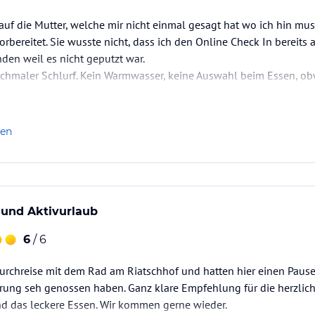
 auf die Mutter, welche mir nicht einmal gesagt hat wo ich hin mus
orbereitet. Sie wusste nicht, dass ich den Online Check In bereits
den weil es nicht geputzt war.
schmaler Schlurf. Kein Warmwasser, keine Auswahl beim Essen, ob
nd schmeckte wie aus der Mikrowelle. Bin am nächsten Tag gleich
len
 und Aktivurlaub
6
/ 6
urchreise mit dem Rad am Riatschhof und hatten hier einen Pausen
ung seh genossen haben. Ganz klare Empfehlung für die herzliche
d das leckere Essen. Wir kommen gerne wieder.