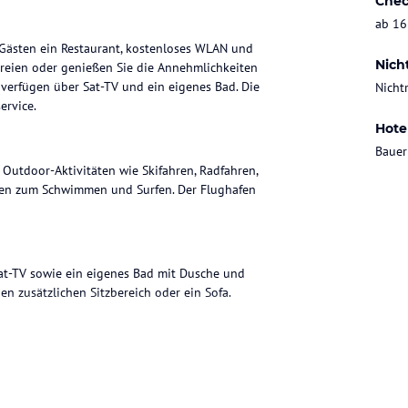
Chec
ab 16
 Gästen ein Restaurant, kostenloses WLAN und
Nich
 Freien oder genießen Sie die Annehmlichkeiten
 verfügen über Sat-TV und ein eigenes Bad. Die
Nicht
ervice.
Hote
Bauer
 Outdoor-Aktivitäten wie Skifahren, Radfahren,
ten zum Schwimmen und Surfen. Der Flughafen
Sat-TV sowie ein eigenes Bad mit Dusche und
n zusätzlichen Sitzbereich oder ein Sofa.
le Spezialitäten genießen.