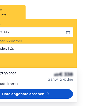
Hotel
m
07.09.26
mer & Zimmer
der, 1 Zi.
€ 338
07.09.2026
ab
2 ERW • 2 Nächte
ibettzimmer
Hotelangebote
ansehen