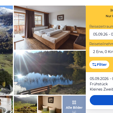
Nur 
Reisezeitrau
05.09.26 - 
Reiseteilneh
2 Erw, 0 Kin
von Booking.com
Filter
05.09.2026 - 
Frühstück
Kleines Zwe
von Booking.com
Alle Bilder
(
4
)