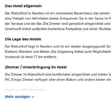
Das Hotel allgemein
Der Riatschhof in Nauders ist ein charmantes Bauernhaus, das seinen
eine Vielzahl von Aktivitäten bietet. Entspannen Sie in der Sauna im
der Terrasse und der Bar. Die Zimmer sind gemütlich eingerichtet und
Unterkunft bietet außerdem kostenlose Parkplätze und einen Shuttles
Die Lage des Hotels
Der Riatschhof liegt in Nauders und ist ein idealer Ausgangspunkt für
Klettern, Wandern und Reiten. Die Umgebung bietet auch Möglichkei
Innsbruck ist etwa 77 km entfernt.
Zimmer / Unterbringung im Hotel
Die Zimmer im Riatschhof sind komfortabel eingerichtet und bieten 
WC. Einige Zimmer verfügen über einen Balkon und andere bieten eine
Gastronomie im Hotel
Mehr anzeigen
Im Riatschhof können Sie im hauseigenen Restaurant speisen und loka
Sport und Unterhaltung