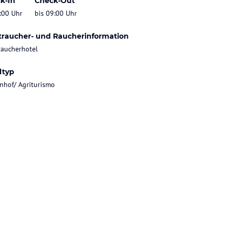
k-In
Check-Out
:00 Uhr
bis 09:00 Uhr
traucher- und Raucherinformation
raucherhotel
ltyp
nhof/ Agriturismo