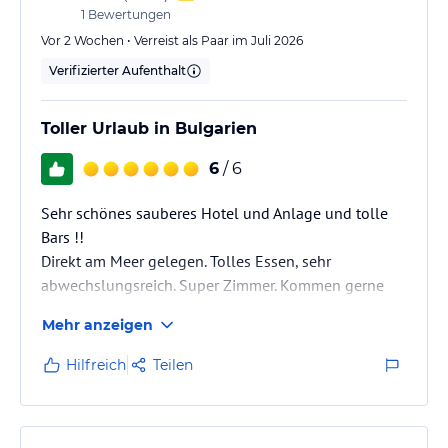
1
Bewertungen
Vor 2 Wochen • Verreist als Paar im Juli 2026
Verifizierter Aufenthalt
Toller Urlaub in Bulgarien
6
/ 6
Sehr schönes sauberes Hotel und Anlage und tolle
Bars !!
Direkt am Meer gelegen. Tolles Essen, sehr
abwechslungsreich. Super Zimmer. Kommen gerne
wieder. Das einzige, was uns nicht gefallen, damit die
Mehr anzeigen
Poolliegen nicht ausreichend waren, sie wurden
schon , trotz verboten, zu ca ab 6.00h mit
Hilfreich
Teilen
Handtüchern belegt, sonst bekam man ab 7.30h
keine mehr.
Also blieb uns nichts anderes übrig, als das auch zu