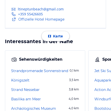
ltineptunbeach@gmail.com
+359 55426605
Offizielle Hotel Homepage
Karte
Interessantes in der Nähe
Sehenswürdigkeiten
Spor
Strandpromenade Sonnenstrand
0,1
km
Jet Ski 
Königszelt
3,5
km
Aquapark
Strand Nessebar
3,8
km
Action A
Basilika am Meer
4,0
km
Windsurf
Archäologisches Museum
4,0
km
Bootstou