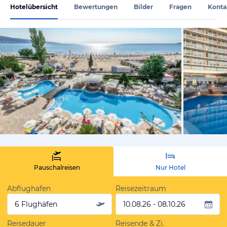
Hotelübersicht
Bewertungen
Bilder
Fragen
Konta
vom Hoteli
Pauschalreisen
Nur Hotel
Abflughafen
Reisezeitraum
6 Flughäfen
10.08.26 - 08.10.26
Reisedauer
Reisende & Zi.