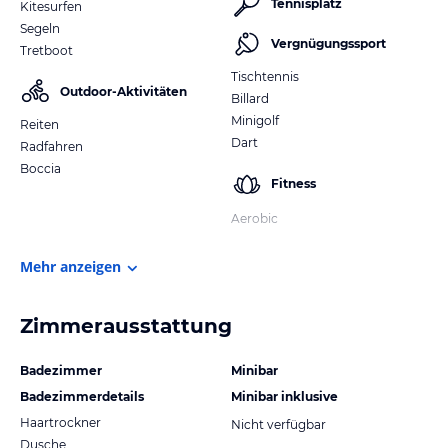
Tennisplatz
Kitesurfen
Segeln
Vergnügungssport
Tretboot
Tischtennis
Outdoor-Aktivitäten
Billard
Minigolf
Reiten
Dart
Radfahren
Boccia
Fitness
Aerobic
Mehr anzeigen
Zimmerausstattung
Badezimmer
Minibar
Badezimmerdetails
Minibar inklusive
Haartrockner
Nicht verfügbar
Dusche