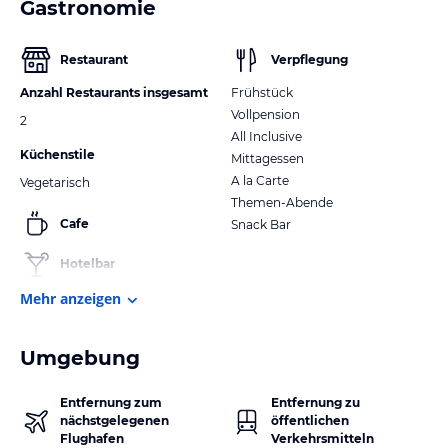
Gastronomie
Restaurant
Verpflegung
Anzahl Restaurants insgesamt
Frühstück
Vollpension
2
All Inclusive
Küchenstile
Mittagessen
A la Carte
Vegetarisch
Themen-Abende
Cafe
Snack Bar
Hotelbar
Mehr anzeigen
Umgebung
Entfernung zum
Entfernung zu
nächstgelegenen
öffentlichen
Flughafen
Verkehrsmitteln