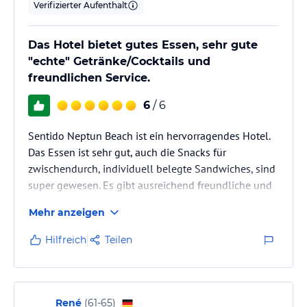
Verifizierter Aufenthalt
Das Hotel bietet gutes Essen, sehr gute
"echte" Getränke/Cocktails und
freundlichen Service.
6
/ 6
Sentido Neptun Beach ist ein hervorragendes Hotel.
Das Essen ist sehr gut, auch die Snacks für
zwischendurch, individuell belegte Sandwiches, sind
super gewesen. Es gibt ausreichend freundliche und
dadurch entspannte Servicekräfte. Das Essen war
Mehr anzeigen
immer warm genug, es wird ja oft in Bulgarien nur
lauwarm angeboten. Das ist hier nicht der Fall.
Hilfreich
Teilen
Das Einzige, was ich bemängeln muss, sind die vielen
Plastik Becher, die außerhalb des Restaurants benutzt
werden. Nicht einmal der Kaffee an der Poolbar wird
anders bereit…
René
(
61-65
)