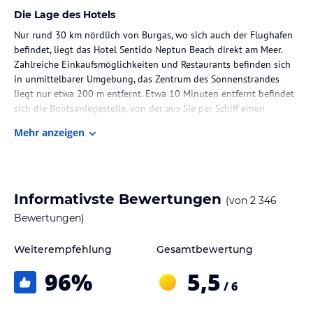
Die Lage des Hotels
Nur rund 30 km nördlich von Burgas, wo sich auch der Flughafen
befindet, liegt das Hotel Sentido Neptun Beach direkt am Meer.
Zahlreiche Einkaufsmöglichkeiten und Restaurants befinden sich
in unmittelbarer Umgebung, das Zentrum des Sonnenstrandes
liegt nur etwa 200 m entfernt. Etwa 10 Minuten entfernt befindet
sich die Bootsanlegestelle, von der aus Sie per Schiff einen
Ausflug in den kleinen Ort Nessebar unternehmen können, der
Mehr anzeigen
zum UNESCO-Weltkulturerbe zählt.
Zimmer / Unterbringung im Hotel
Das Hotel verfügt über zwei Gebäude mit insgesamt 330
Informativste Bewertungen
(von
2 346
Wohneinheiten. Die Anzahl der Etagen im Hauptgebäude ist 7.
Bewertungen)
Gastronomie im Hotel
Weiterempfehlung
Gesamtbewertung
Für Ihre kulinarischen Genüsse sorgen ein ausgezeichnetes
Restaurant mit wunderschöner Terrasse, eine Snack-Bar mit Blick
96
%
5,5
auf das Meer sowie ein À-la-carte-Restaurant, das in einer
/ 6
blühenden Gartenanlage liegt und Sie mit internationalen
Spezialitäten verwöhnt. Wenn Sie Halbpension buchen,