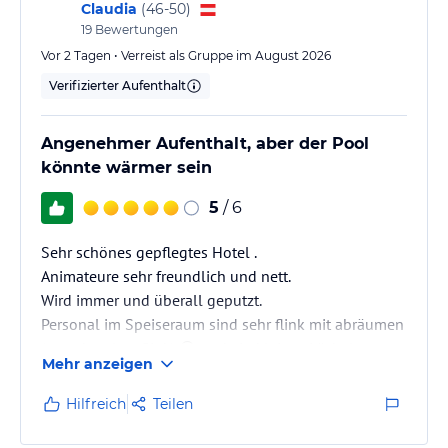
tun. Ausschlafen ging also nicht 🥲Liegen am Strand
Claudia
(
46-50
)
ausreichend!!
19
Bewertungen
Aber trotzdem sehr schöne Tage dort!!!!!!👍👍👍👍👍
Vor 2 Tagen • Verreist als Gruppe im August 2026
Verifizierter Aufenthalt
Angenehmer Aufenthalt, aber der Pool
könnte wärmer sein
5
/ 6
Sehr schönes gepflegtes Hotel .
Animateure sehr freundlich und nett.
Wird immer und überall geputzt.
Personal im Speiseraum sind sehr flink mit abräumen
(manchmal zu flink) 😀 und ein kleines Lächeln
Mehr anzeigen
würde ihnen auch nicht schaden.
Hilfreich
Teilen