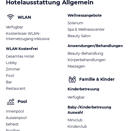
Hotelausstattung Allgemein
Wellnessangebote
WLAN
Solarium
Verfügbar
Spa & Wellnesscenter
Kostenloser WLAN-
Beauty Salon
Internetzugang inklusive
Anwendungen/Behandlungen
WLAN Kostenfrei
Beauty-Behandlung
Gesamtes Hotel
Körperbehandlungen
Lobby
Massagen
Zimmer
Pool
Familie & Kinder
Bar
Restaurant
Kinderbetreuung
Verfügbar
Pool
Baby-/Kinderbetreuung
Innenpool
Auswahl
Aussenpool
Miniclub
beheizt
Kinderclub
Poolbar