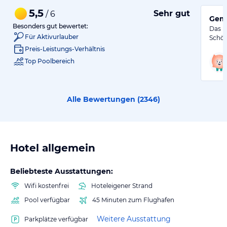
5,5
Sehr gut
/ 6
Gemü
Besonders gut bewertet:
Das H
Für Aktivurlauber
Schön
Preis-Leistungs-Verhältnis
Top Poolbereich
Alle Bewertungen (
2346
)
Hotel allgemein
Beliebteste Ausstattungen:
Wifi kostenfrei
Hoteleigener Strand
Pool verfügbar
45 Minuten zum Flughafen
Weitere Ausstattung
Parkplätze verfügbar