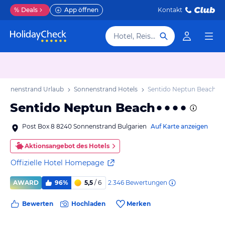
%
Deals
App öffnen
Kontakt
Hotel, Reiseziel
Sonnenstrand Urlaub
Sonnenstrand Hotels
Sentido Neptun Beach
Sentido Neptun Beach
Post Box 8 8240 Sonnenstrand Bulgarien
Auf Karte anzeigen
Aktionsangebot des Hotels
Offizielle Hotel Homepage
2.346
Bewertungen
AWARD
96%
5,5
/ 6
Bewerten
Hochladen
Merken