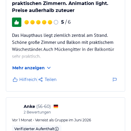
und Massageangebote sind gegen Gebühr verfügbar.
praktischen Zimmern. Animation light.
Preise außerhalb zuteuer
Hinweis:
Allgemeine und unverbindliche
Hoteliers-/Veranstalter-/Kataloginformationen. Alle Angaben
5
/ 6
ohne Gewähr und ohne Prüfung durch HolidayCheck. Bitte
lies vor der Buchung die verbindlichen
Angebotsdetails
des
Das Haupthaus liegt ziemlich zentral am Strand.
jeweiligen Veranstalters.
Schöne große Zimmer und Balkon mit praktischem
Wäscheständer. Auch Mückengitter in der Balkontür
sehr praktisch.
Animation light. Wir empfanden den Masseur etwas
Mehr anzeigen
aufdringlich mit seinen Massageangeboten. Die
Preise lagen höher als in Deutschland. Cocktails
Hilfreich
Teilen
schmecken mit regionalen Zutaten halt und anders
als in Deutschland gewohnt.
Anke
(
56-60
)
2
Bewertungen
Vor 1 Monat • Verreist als Gruppe im Juni 2026
Verifizierter Aufenthalt