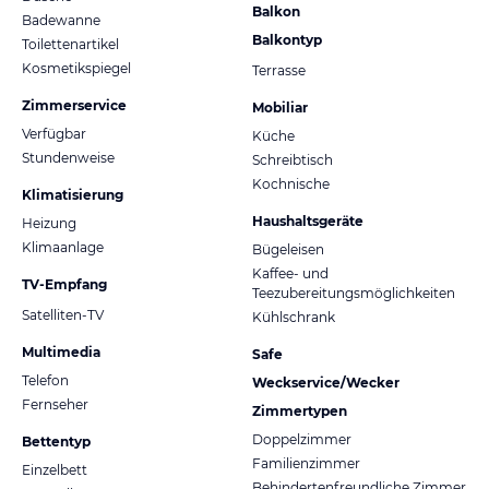
Balkon
Badewanne
Balkontyp
Toilettenartikel
Kosmetikspiegel
Terrasse
Zimmerservice
Mobiliar
Verfügbar
Küche
Stundenweise
Schreibtisch
Kochnische
Klimatisierung
Haushaltsgeräte
Heizung
Klimaanlage
Bügeleisen
Kaffee- und
TV-Empfang
Teezubereitungsmöglichkeiten
Satelliten-TV
Kühlschrank
Multimedia
Safe
Telefon
Weckservice/Wecker
Fernseher
Zimmertypen
Doppelzimmer
Bettentyp
Familienzimmer
Einzelbett
Behindertenfreundliche Zimmer