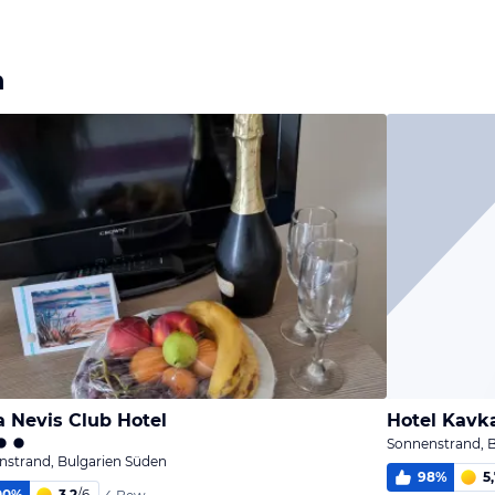
n
 Nevis Club Hotel
Hotel Kavk
Sonnenstrand, 
nstrand, Bulgarien Süden
98
%
5
00
%
3,2
/
6