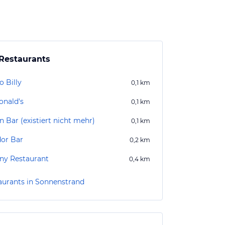
Restaurants
o Billy
0,1
km
nald's
0,1
km
n Bar (existiert nicht mehr)
0,1
km
or Bar
0,2
km
ny Restaurant
0,4
km
aurants in Sonnenstrand