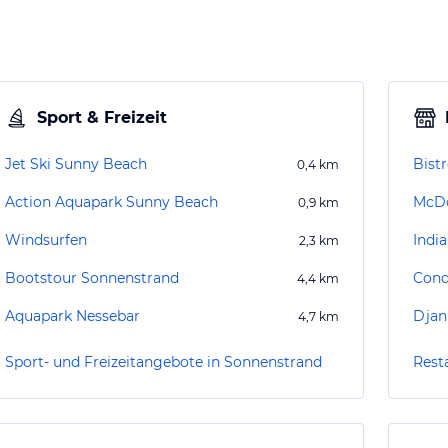
Sport & Freizeit
Jet Ski Sunny Beach
Bistr
0,4
km
Action Aquapark Sunny Beach
McDo
0,9
km
Windsurfen
India
2,3
km
Bootstour Sonnenstrand
Cond
4,4
km
Aquapark Nessebar
Djan
4,7
km
Sport- und Freizeitangebote in Sonnenstrand
Rest