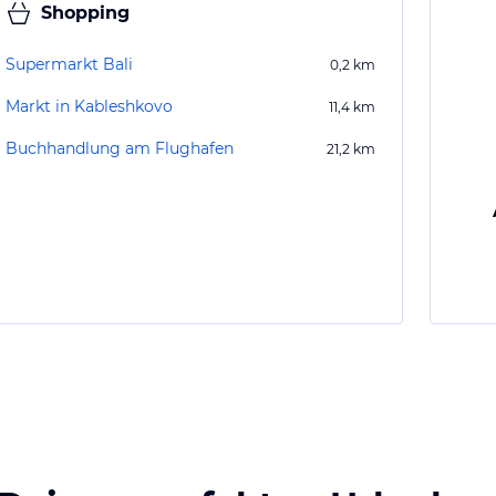
Shopping
Supermarkt Bali
0,2
km
Markt in Kableshkovo
11,4
km
Buchhandlung am Flughafen
21,2
km