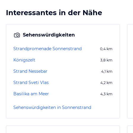
Interessantes in der Nähe
Sehenswürdigkeiten
Strandpromenade Sonnenstrand
0,4
km
Königszelt
3,8
km
Strand Nessebar
4,1
km
Strand Sveti Vlas
4,2
km
Basilika am Meer
4,3
km
Sehenswürdigkeiten in Sonnenstrand