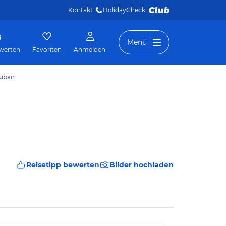
Kontakt
HolidayCheck 
Menü
werten
Favoriten
Anmelden
Kuban
Reisetipp bewerten
Bilder hochladen