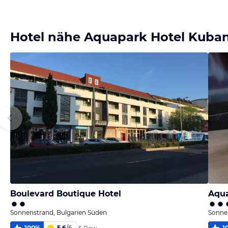
Bild melden
von Kerstin & Jürgen
Hotel nähe Aquapark Hotel Kuba
Boulevard Boutique Hotel
Aqua
Sonnenstrand, Bulgarien Süden
Sonne
100
%
5,6
/
6
1