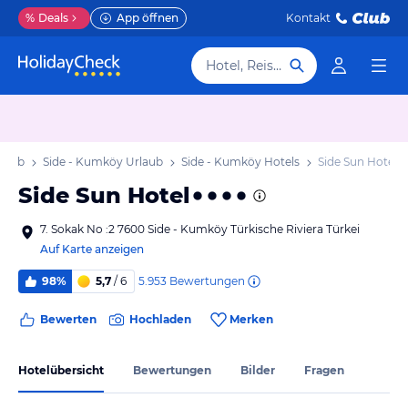
%
Deals
App öffnen
Kontakt
Hotel, Reiseziel
rlaub
Side - Kumköy Urlaub
Side - Kumköy Hotels
Side Sun Hotel
Side Sun Hotel
7. Sokak No :2 7600 Side - Kumköy Türkische Riviera Türkei
Auf Karte anzeigen
5.953
Bewertungen
98%
5,7
/ 6
Bewerten
Hochladen
Merken
Hotelübersicht
Bewertungen
Bilder
Fragen