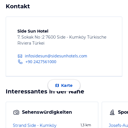
Kontakt
Side Sun Hotel
7. Sokak No :2 7600 Side - Kumköy Türkische
Riviera Türkei
infosidesun@sidesunhotels.com
+90 2427561000
Karte
Interessantes in der Nähe
Sehenswürdigkeiten
Spor
Strand Side - Kumköy
1,3
km
Josefs-Au