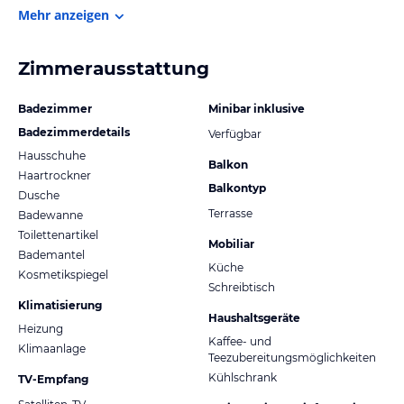
Mehr anzeigen
Zimmerausstattung
Badezimmer
Minibar inklusive
Badezimmerdetails
Verfügbar
Hausschuhe
Balkon
Haartrockner
Balkontyp
Dusche
Terrasse
Badewanne
Toilettenartikel
Mobiliar
Bademantel
Küche
Kosmetikspiegel
Schreibtisch
Klimatisierung
Haushaltsgeräte
Heizung
Kaffee- und
Klimaanlage
Teezubereitungsmöglichkeiten
Kühlschrank
TV-Empfang