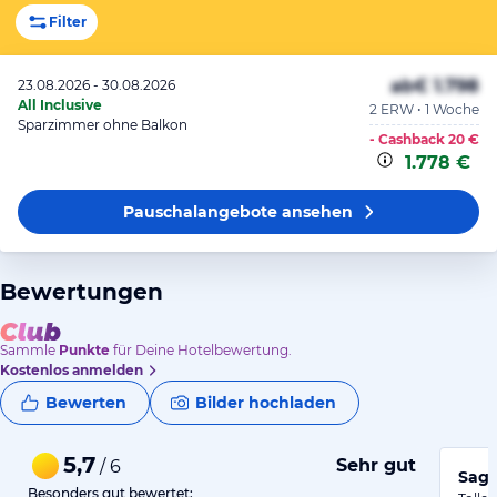
Filter
ab
€ 1.798
23.08.2026 - 30.08.2026
All Inclusive
2 ERW • 1 Woche
Sparzimmer ohne Balkon
- Cashback
20 €
1.778 €
Pauschalangebote
ansehen
Bewertungen
Sammle
Punkte
für Deine Hotelbewertung.
Kostenlos anmelden
Bewerten
Bilder hochladen
5,7
Sehr gut
/ 6
Sage
Besonders gut bewertet: