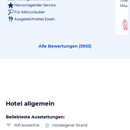
Tolles
Hervorragender Service
Mitar
Für Aktivurlauber
Ausgezeichnetes Essen
Alle Bewertungen (
5953
)
Hotel allgemein
Beliebteste Ausstattungen:
Wifi kostenfrei
Hoteleigener Strand