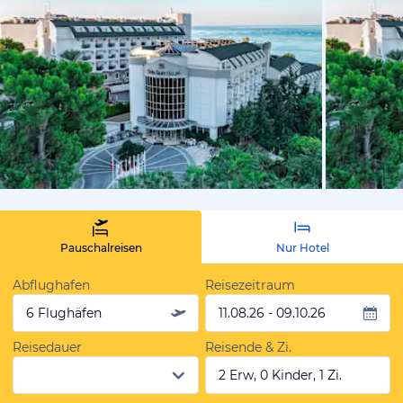
vom Hoteli
Pauschalreisen
Nur Hotel
Abflughafen
Reisezeitraum
6 Flughäfen
11.08.26 - 09.10.26
Reisedauer
Reisende & Zi.
2 Erw, 0 Kinder, 1 Zi.