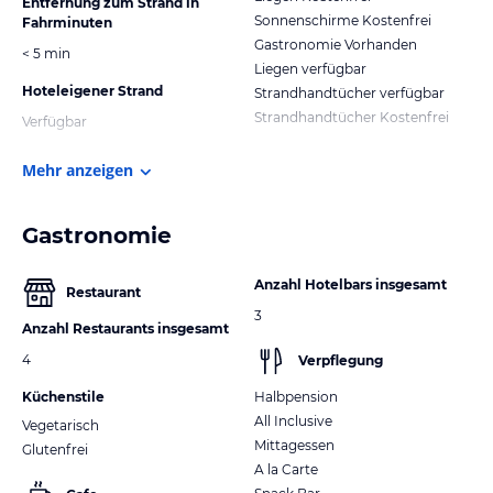
Entfernung zum Strand in
Sonnenschirme Kostenfrei
Fahrminuten
Gastronomie Vorhanden
< 5 min
Liegen verfügbar
Hoteleigener Strand
Strandhandtücher verfügbar
Strandhandtücher Kostenfrei
Verfügbar
Mehr anzeigen
Gastronomie
Anzahl Hotelbars insgesamt
Restaurant
3
Anzahl Restaurants insgesamt
4
Verpflegung
Küchenstile
Halbpension
All Inclusive
Vegetarisch
Mittagessen
Glutenfrei
A la Carte