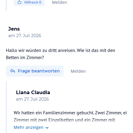
Melden
Hilfreich
0
Wetterbedingungen – in der Regel bei etwa 28 °C.
Die Poolheizung läuft kontinuierlich und wird über
Nacht nicht abgeschaltet, damit die Wassertemperatur
Jens
möglichst konstant gehalten werden kann.
am
27. Juli 2026
Bitte beachten Sie jedoch, dass die tatsächliche
Hallo wir würden zu dritt anreisen. Wie ist das mit den
Wassertemperatur je nach Außentemperatur und
Betten im Zimmer?
Witterung leicht variieren kann.
Frage beantworten
Melden
Wir freuen uns schon darauf, Sie bei uns begrüßen zu
dürfen!
Liana Claudia
Herzliche Grüße
am
27. Juli 2026
Wir hatten ein Familienzimmer gebucht. Zwei Zimmer, ei
Zimmer mit zwei Einzelbetten und ein Zimmer mit
Ehebett und Balkon
Mehr anzeigen