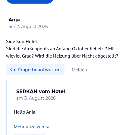
Anja
am
2. August 2026
Side Sun Hotel:
Sind die Außenpools ab Anfang Oktober beheizt? Mit
wieviel Grad? Wird die Heizung über Nacht abgestellt?
Frage beantworten
Melden
SERKAN
vom Hotel
am
3. August 2026
Hallo Anja,
ja, unsere Außenpools werden auch Anfang Oktober
Mehr anzeigen
beheizt. Die Wassertemperatur liegt – je nach