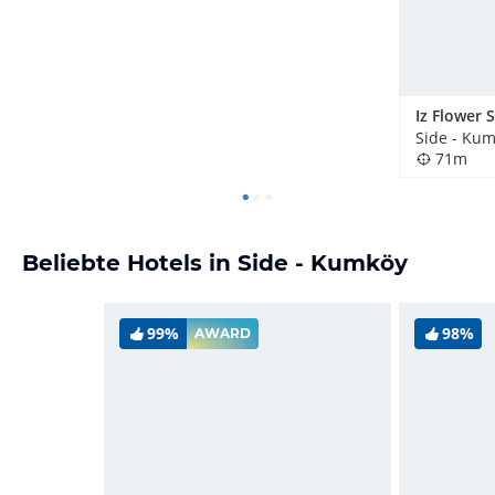
Side - Kum
71m
Beliebte Hotels in Side - Kumköy
99%
98%
AWARD