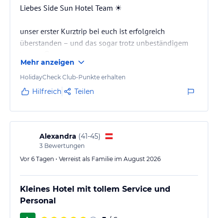
Liebes Side Sun Hotel Team ☀️
unser erster Kurztrip bei euch ist erfolgreich
überstanden – und das sogar trotz unbeständigem
Wetter 😄
Mehr anzeigen
Aber mal ehrlich: Bei dem leckeren Essen, der
HolidayCheck Club-Punkte erhalten
schönen Anlage und der entspannten Atmosphäre
Hilfreich
Teilen
war uns das Wetter fast egal – wir hatten auch so
genug „Sonne im Herzen“ (und auf dem Teller 😉).
Es war wirklich sehr schön bei euch!
Alexandra
(
41-45
)
3
Bewertungen
Wir kommen gerne wieder – vielleicht dann mit
Vor 6 Tagen • Verreist als Familie im August 2026
Sonnengarantie… oder einfach wieder mit guter
Laune 😎
Kleines Hotel mit tollem Service und
Personal
Liebe Grüße
Lotta