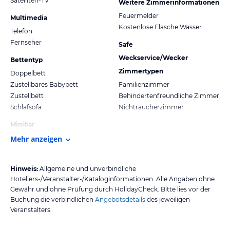
Satelliten-TV
Weitere Zimmerinformationen
Feuermelder
Multimedia
Kostenlose Flasche Wasser
Telefon
Fernseher
Safe
Weckservice/Wecker
Bettentyp
Zimmertypen
Doppelbett
Zustellbares Babybett
Familienzimmer
Zustellbett
Behindertenfreundliche Zimmer
Schlafsofa
Nichtraucherzimmer
Minibar
Mehr anzeigen
Hinweis:
Allgemeine und unverbindliche
Hoteliers-/Veranstalter-/Kataloginformationen. Alle Angaben ohne
Gewähr und ohne Prüfung durch HolidayCheck. Bitte lies vor der
Buchung die verbindlichen
Angebotsdetails
des jeweiligen
Veranstalters.