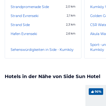
Strandpromenade Side
2,0
km
Kumköy W
Strand Evrenseki
2,1
km
Golden G
Strand Side
2,3
km
CSR Wate
Hafen Evrenseki
2,6
km
Sport- un
Sehenswürdigkeiten in Side - Kumköy
Kumköy
Hotels in der Nähe von Side Sun Hotel
96%