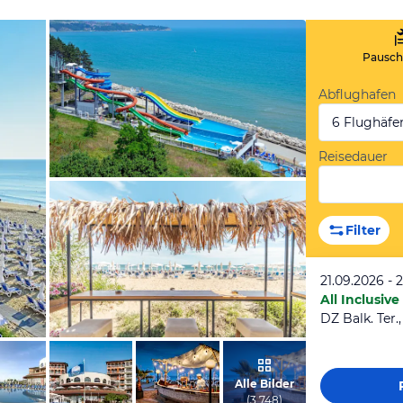
Pauscha
Abflughafen
6 Flughäfe
Reisedauer
vom Hotelier, April 2025
Filter
21.09.2026 - 
All Inclusive
DZ Balk. Ter.
vom Hotelier, April 2025
Alle Bilder
(
3 748
)