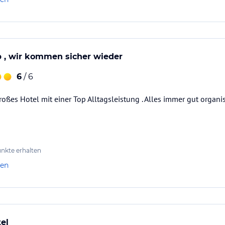
iztes Hallenbad (April, Mai und Oktober
den Pools
ub , wir kommen sicher wieder
6
/ 6
roßes Hotel mit einer Top Alltagsleistung . Alles immer gut organis
nkte erhalten
len
ataloginformationen. Alle Angaben ohne
uchung die verbindlichen
Angebotsdetails
des
tel