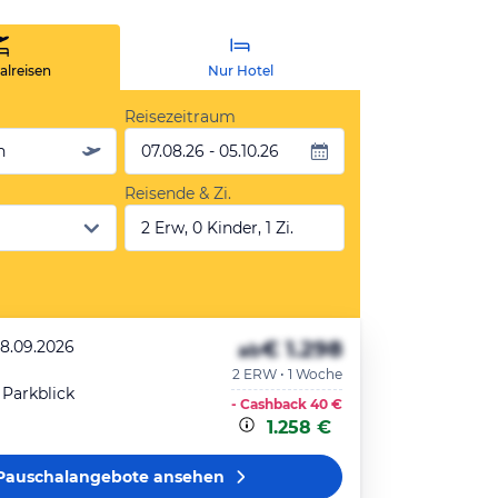
lreisen
Nur Hotel
Reisezeitraum
n
07.08.26 - 05.10.26
Reisende & Zi.
2 Erw, 0 Kinder, 1 Zi.
€ 1.298
28.09.2026
ab
2 ERW • 1 Woche
, Parkblick
- Cashback
40 €
1.258 €
Pauschalangebote
ansehen