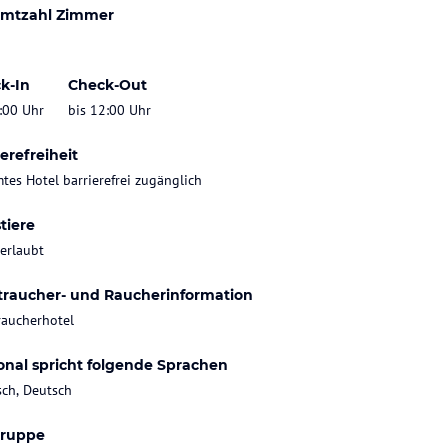
mtzahl Zimmer
k-In
Check-Out
:00 Uhr
bis 12:00 Uhr
erefreiheit
tes Hotel barrierefrei zugänglich
tiere
 erlaubt
traucher- und Raucherinformation
raucherhotel
onal spricht folgende Sprachen
sch, Deutsch
gruppe