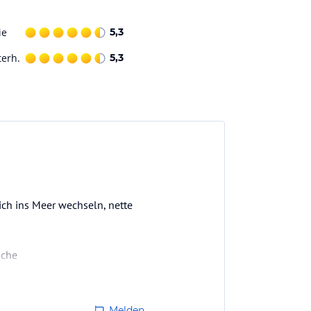
ie
5,3
terh.
5,3
ich ins Meer wechseln, nette
sche
Melden