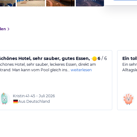
den
Schönes Hotel, sehr sauber, gutes Essen, direkt am
6
/ 6
Ein to
Schönes Hotel, sehr sauber, leckeres Essen, direkt am
Ein seh
Strand. Man kann vom Pool gleich ins…
weiterlesen
Alltagsl
Kristin
41-45
•
Juli 2026
Aus Deutschland