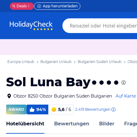
%
Deals
App herunterladen
Europa Urlaub
Bulgarien Urlaub
Bulgarien Süden Urlaub
Obzo
Sol Luna Bay
Obzor 8250 Obzor Bulgarien Süden Bulgarien
Auf Karte
94%
5,6
/ 6
2.419
Bewertungen
AWARD
Hotelübersicht
Bewertungen
Bilder
Frag