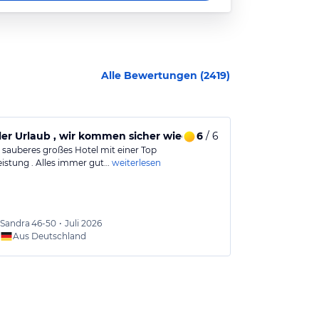
Alle Bewertungen (
2419
)
ller Urlaub , wir kommen sicher wieder
6
/ 6
Tolles Stran
r sauberes großes Hotel mit einer Top
Schönes Hotel 
eistung . Alles immer gut…
weiterlesen
große Getränk
Sandra
46-50
•
Juli 2026
Sigrid
4
Aus Deutschland
Aus