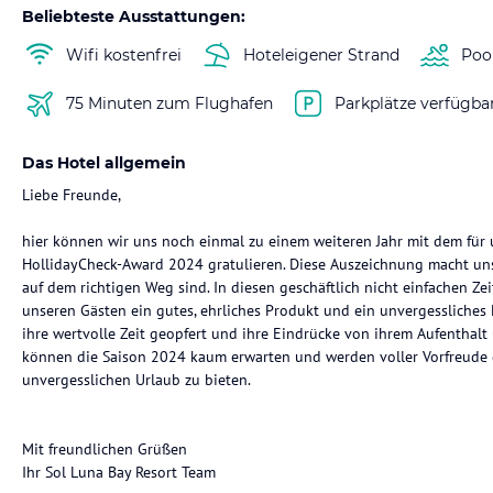
Beliebteste Ausstattungen:
Wifi kostenfrei
Hoteleigener Strand
Poo
75 Minuten zum Flughafen
Parkplätze verfügba
Das Hotel allgemein
Liebe Freunde,
hier können wir uns noch einmal zu einem weiteren Jahr mit dem für
HollidayCheck-Award 2024 gratulieren. Diese Auszeichnung macht uns 
auf dem richtigen Weg sind. In diesen geschäftlich nicht einfachen Zei
unseren Gästen ein gutes, ehrliches Produkt und ein unvergessliches E
ihre wertvolle Zeit geopfert und ihre Eindrücke von ihrem Aufenthalt
können die Saison 2024 kaum erwarten und werden voller Vorfreude 
unvergesslichen Urlaub zu bieten.
Mit freundlichen Grüßen
Ihr Sol Luna Bay Resort Team