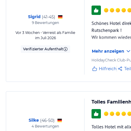
Sigrid
(
41-45
)
Schönes Hotel direk
9
Bewertungen
Rutschenpark !
Vor 3 Wochen • Verreist als Familie
Wir kommen wiede
im Juli 2026
Verifizierter Aufenthalt
Mehr anzeigen
HolidayCheck Club-Pu
Hilfreich
Tei
Tolles Familien
Silke
(
46-50
)
Tolles Hotel mit al
4
Bewertungen