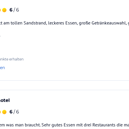
6
/ 6
t am tollen Sandstrand, leckeres Essen, große Getränkeauswahl, 
r
nkte erhalten
len
hotel
6
/ 6
lem was man braucht. Sehr gutes Essen mit drei Restaurants die ma