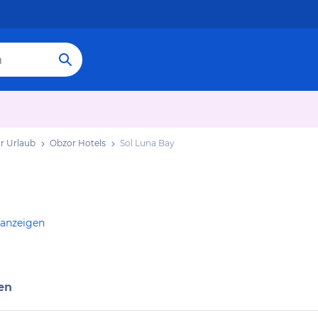
r Urlaub
Obzor Hotels
Sol Luna Bay
 anzeigen
en