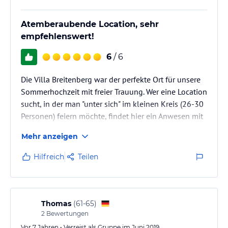
Staffeleien und Arbeitstische sowie ein Wasseranschluss zur
Verfügung. Für ein Feuer im Garten stellen wir eine Feuerschale
Atemberaubende Location, sehr
(d= 1,00 m) einschließlich Feuerholz gegen eine Gebühr von 25,- €
empfehlenswert!
bereit.
6
/ 6
Hinweis:
Allgemeine und unverbindliche
Hoteliers-/Veranstalter-/Kataloginformationen. Alle Angaben
Die Villa Breitenberg war der perfekte Ort für unsere
ohne Gewähr und ohne Prüfung durch HolidayCheck. Bitte
lies vor der Buchung die verbindlichen
Angebotsdetails
des
Sommerhochzeit mit freier Trauung. Wer eine Location
jeweiligen Veranstalters.
sucht, in der man "unter sich" im kleinen Kreis (26-30
Personen) feiern möchte, findet hier ein Anwesen mit
nostalgischem Charme, einem romantischen
Mehr anzeigen
Landhausgarten, sehr leckerer Bio Küche, vielen
Räumlichkeiten für die Regenvariante und sehr
Hilfreich
Teilen
aufmerksame liebevolle Gastgeber (Hr. P., Hr. H.).
Der weitläufige Garten mit seinen zahlreichen
Sitzplätzen und dem atemberaubenden Weitblick auf
Thomas
(
61-65
)
die Ausläufer des…
2
Bewertungen
Vor 7 Jahren • Verreist als Gruppe im Juni 2019