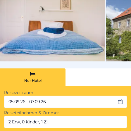
vom Hotelie
Nur Hotel
Reisezeitraum
05.09.26 - 07.09.26
Reiseteilnehmer & Zimmer
2 Erw, 0 Kinder, 1 Zi.