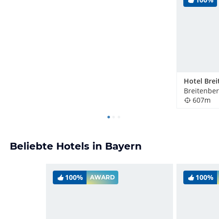
Breitenber
607m
Beliebte Hotels in Bayern
100%
100%
AWARD