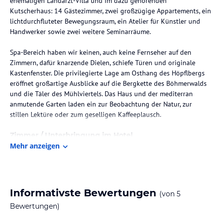
ehemaligen Landarzt-Villa und im dazu gehörenden
Kutscherhaus: 14 Gästezimmer, zwei großzügige Appartements, ein
lichtdurchfluteter Bewegungsraum, ein Atelier für Künstler und
Handwerker sowie zwei weitere Seminarräume.
Spa-Bereich haben wir keinen, auch keine Fernseher auf den
Zimmern, dafür knarzende Dielen, schiefe Türen und originale
Kastenfenster. Die privilegierte Lage am Osthang des Höpflbergs
eröffnet großartige Ausblicke auf die Bergkette des Böhmerwalds
und die Täler des Mühlviertels. Das Haus und der mediterran
anmutende Garten laden ein zur Beobachtung der Natur, zur
stillen Lektüre oder zum geselligen Kaffeeplausch.
Zimmer / Unterbringung im Hotel
Mehr anzeigen
Bei der Renovierung der VILLA BREITENBERG, die 1904 mit
Stilelementen der Wiener Moderne von Sanitätsrat Dr. Alfred
Koschminsky errichtet wurde, haben wir großen Wert auf einen
behutsamen Umgang mit der vorhandenen Bausubstanz gelegt. In
der VILLA BREITENBERG finden die Gäste die Atmosphäre eines
Informativste Bewertungen
(von
5
historischen Hauses, in dem sich gekonnt die Stile mischen, stets
Bewertungen)
begleitet von der Naturschönheit des Bayerischen Waldes, den