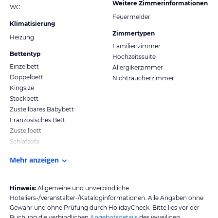
Weitere Zimmerinformationen
WC
Feuermelder
Klimatisierung
Zimmertypen
Heizung
Familienzimmer
Bettentyp
Hochzeitssuite
Einzelbett
Allergikerzimmer
Doppelbett
Nichtraucherzimmer
Kingsize
Stockbett
Zustellbares Babybett
Französisches Bett
Zustellbett
Schlafsofa
Mehr anzeigen
Hinweis:
Allgemeine und unverbindliche
Hoteliers-/Veranstalter-/Kataloginformationen. Alle Angaben ohne
Gewähr und ohne Prüfung durch HolidayCheck. Bitte lies vor der
Buchung die verbindlichen
Angebotsdetails
des jeweiligen