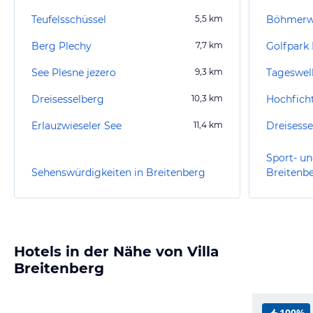
Teufelsschüssel
5,5
km
Böhmerw
Berg Plechy
7,7
km
Golfpark
See Plesne jezero
9,3
km
Dreisesselberg
10,3
km
Hochficht
Erlauzwieseler See
11,4
km
Dreisesse
Sport- un
Sehenswürdigkeiten in Breitenberg
Breitenb
Hotels in der Nähe von Villa
Breitenberg
100%