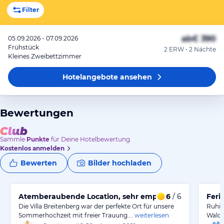
Filter
ab
€ 390
05.09.2026 - 07.09.2026
Frühstück
2 ERW • 2 Nächte
Kleines Zweibettzimmer
Hotelangebote
ansehen
Bewertungen
Sammle
Punkte
für Deine Hotelbewertung.
Kostenlos anmelden
Bewerten
Bilder hochladen
Atemberaubende Location, sehr empfehlenswert!
6
/ 6
Feri
Die Villa Breitenberg war der perfekte Ort für unsere
Ruhig
Sommerhochzeit mit freier Trauung.…
weiterlesen
Wald,