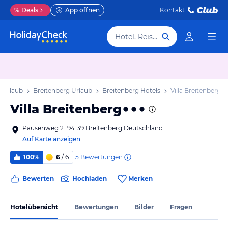
%
Deals
App öffnen
Kontakt
Hotel, Reiseziel
 Urlaub
Breitenberg Urlaub
Breitenberg Hotels
Villa Breitenberg
Villa Breitenberg
Pausenweg 21 94139 Breitenberg Deutschland
Auf Karte anzeigen
5
Bewertungen
100%
6
/ 6
Bewerten
Hochladen
Merken
Hotelübersicht
Bewertungen
Bilder
Fragen