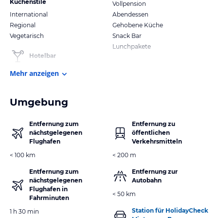
Küchenstile
Vollpension
International
Abendessen
Regional
Gehobene Küche
Vegetarisch
Snack Bar
Lunchpakete
Hotelbar
Mehr anzeigen
Umgebung
Entfernung zum
Entfernung zu
nächstgelegenen
öffentlichen
Flughafen
Verkehrsmitteln
< 100 km
< 200 m
Entfernung zum
Entfernung zur
nächstgelegenen
Autobahn
Flughafen in
< 50 km
Fahrminuten
Station für HolidayCheck
1 h 30 min