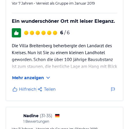
Vor 7 Jahren • Verreist als Gruppe im Januar 2019
Ein wunderschöner Ort mit leiser Eleganz.
6
/ 6
Die Villa Breitenberg beherbergte den Landarzt des
Kreises. Nun ist Sie zu einem kleinen Landhotel
geworden. Schon die über 100 jährige Bausubstanz
ist zum staunen, die herrliche Lage am Hang mit Blick
in die Landschaft - noch mehr was die jetzigen
Mehr anzeigen
Betreiber daraus gemacht haben.
Alles sehr geschmackvoll und mit viel Liebe zum
Hilfreich
Teilen
Detail. Nicht nur das Haus, auch der Garten. Nicht zu
vergessen die im Wortsinn geschmackvolle Kulinarik
die wir, eine Gruppe die dort ein Philosophie
Wochenende verbracht haben, sehr…
Nadine
(
31-35
)
1
Bewertungen