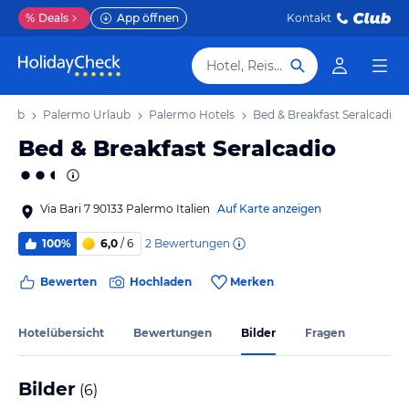
%
Deals
App öffnen
Kontakt
Hotel, Reiseziel
rlaub
Palermo Urlaub
Palermo Hotels
Bed & Breakfast Seralcadio
Bed & Breakfast Seralcadio
Via Bari 7 90133 Palermo Italien
Auf Karte anzeigen
2
Bewertungen
100%
6,0
/ 6
Bewerten
Hochladen
Merken
Hotelübersicht
Bewertungen
Bilder
Fragen
Bilder
(
6
)