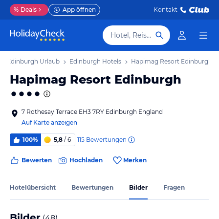
%
Deals
App öffnen
Kontakt
Hotel, Reiseziel
Edinburgh Urlaub
Edinburgh Hotels
Hapimag Resort Edinburgh
Hapimag Resort Edinburgh
7 Rothesay Terrace EH3 7RY Edinburgh England
Auf Karte anzeigen
115
Bewertungen
100%
5,8
/ 6
Bewerten
Hochladen
Merken
Hotelübersicht
Bewertungen
Bilder
Fragen
Bilder
(
48
)