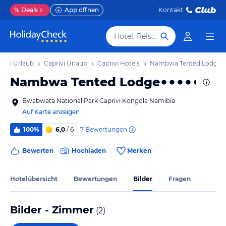
%
Deals
App öffnen
Kontakt
Hotel, Reiseziel
esi Urlaub
Caprivi Urlaub
Caprivi Hotels
Nambwa Tented Lodge
Nambwa Tented Lodge
Bwabwata National Park Caprivi Kongola Namibia
Auf Karte anzeigen
7
Bewertungen
100%
6,0
/ 6
Bewerten
Hochladen
Merken
Hotelübersicht
Bewertungen
Bilder
Fragen
Bilder - Zimmer
(
2
)