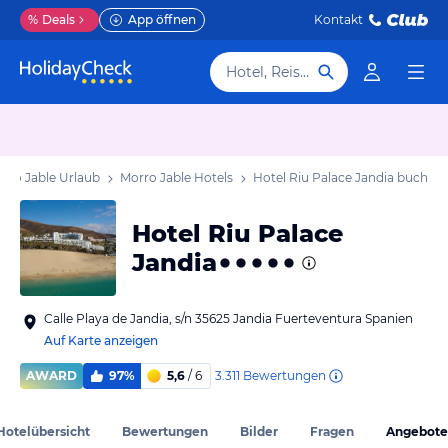
%
Deals
App öffnen
Kontakt
Hotel, Reiseziel
rro Jable Urlaub
Morro Jable Hotels
Hotel Riu Palace Jandia
buchen
Hotel Riu Palace
Jandia
Calle Playa de Jandia, s/n 35625 Jandia Fuerteventura Spanien
Auf Karte anzeigen
3.311
Bewertungen
AWARD
97%
5,6
/ 6
Hotelübersicht
Bewertungen
Bilder
Fragen
Angebote