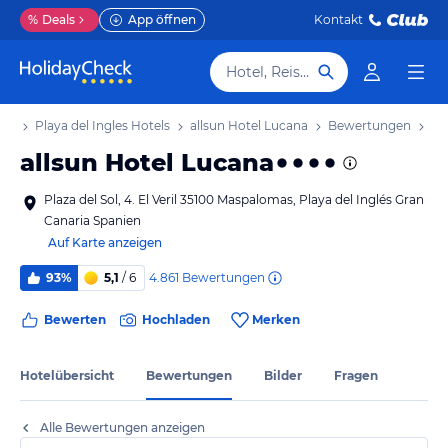
%
Deals
App öffnen
Kontakt
Hotel, Reiseziel
aub
Playa del Ingles Hotels
allsun Hotel Lucana
Bewertungen
allsun Hotel Lucana
Plaza del Sol, 4. El Veril 35100 Maspalomas, Playa del Inglés Gran
Canaria Spanien
Auf Karte anzeigen
4.861
Bewertungen
93%
5,1
/ 6
Bewerten
Hochladen
Merken
Hotelübersicht
Bewertungen
Bilder
Fragen
Alle Bewertungen anzeigen