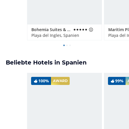
Bohemia Suites & Spa - Adults only
Maritim P
Playa del Ingles, Spanien
Playa del 
Beliebte Hotels in Spanien
100%
99%
AWARD