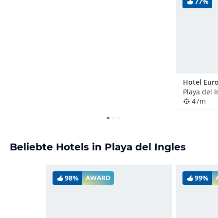
77%
Hotel Eur
Playa del 
47m
Beliebte Hotels in Playa del Ingles
98%
99%
AWARD